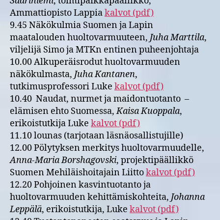
Saariniemi
, toimipaikkapäällikkö,
Ammattiopisto Lappia
kalvot (pdf)
9.45 Näkökulmia Suomen ja Lapin
maatalouden huoltovarmuuteen,
Juha Marttila
,
viljelijä Simo ja MTKn entinen puheenjohtaja
10.00 Alkuperäisrodut huoltovarmuuden
näkökulmasta,
Juha Kantanen
,
tutkimusprofessori Luke
kalvot (pdf)
10.40 Naudat, nurmet ja maidontuotanto –
elämisen ehto Suomessa,
Kaisa Kuoppala
,
erikoistutkija Luke
kalvot (pdf)
11.10 lounas (tarjotaan läsnäosallistujille)
12.00 Pölytyksen merkitys huoltovarmuudelle,
Anna-Maria Borshagovski
, projektipäällikkö
Suomen Mehiläishoitajain Liitto
kalvot (pdf)
12.20 Pohjoinen kasvintuotanto ja
huoltovarmuuden kehittämiskohteita,
Johanna
Leppälä
, erikoistutkija, Luke
kalvot (pdf)