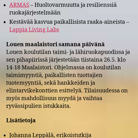
ARMAS
– Huoltovarmuutta ja resilienssiä
ruokajärjestelmään
Kestävää kasvua paikallisista raaka-aineista –
Lappia Living Labs
Louen maalaistori samana päivänä
Louen koulutilan taimi- ja lähiruokapuodissa ja
sen pihapiirissä järjestetään tiistaina 26.5. klo
14-18 Maalaistori. Ohjelmassa on koulutilan
taimimyyntiä, paikallisten tuottajien
tuotemyyntiä, sekä hankkeiden ja
elintarvikekonttien esittelyä. Tilaisuudessa on
myös mahdollisuus myydä ja vaihtaa
ryvässipulien istukkaita.
Lisätietoja
Johanna Leppälä, erikoistutkija