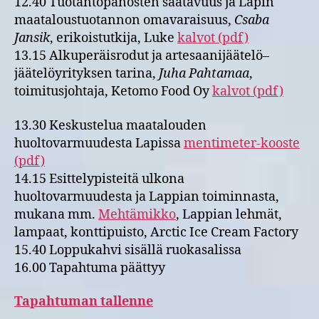
12.40 Tuotantopanosten saatavuus ja Lapin
maataloustuotannon omavaraisuus,
Csaba
Jansik
, erikoistutkija, Luke
kalvot (pdf)
13.15 Alkuperäisrodut ja artesaanijäätelö–
jäätelöyrityksen tarina,
Juha Pahtamaa
,
toimitusjohtaja, Ketomo Food Oy
kalvot (pdf)
13.30 Keskustelua maatalouden
huoltovarmuudesta Lapissa
mentimeter-kooste
(pdf)
14.15 Esittelypisteitä ulkona
huoltovarmuudesta ja Lappian toiminnasta,
mukana mm.
Mehtämikko
, Lappian lehmät,
lampaat, konttipuisto, Arctic Ice Cream Factory
15.40 Loppukahvi sisällä ruokasalissa
16.00 Tapahtuma päättyy
Tapahtuman tallenne