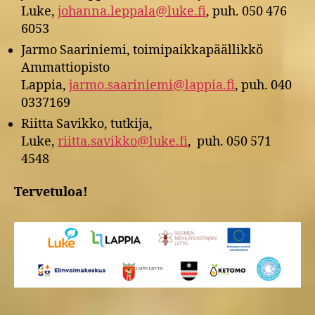
Luke,
johanna.leppala@luke.fi
, puh. 050 476
6053
Jarmo Saariniemi, toimipaikkapäällikkö
Ammattiopisto
Lappia,
jarmo.saariniemi@lappia.fi
, puh. 040
0337169
Riitta Savikko, tutkija,
Luke,
riitta.savikko@luke.fi
, puh. 050 571
4548
Tervetuloa!