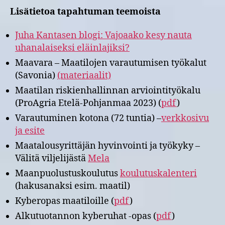
Lisätietoa tapahtuman teemoista
Juha Kantasen blogi: Vajoaako kesy nauta
uhanalaiseksi eläinlajiksi?
Maavara – Maatilojen varautumisen työkalut
(Savonia)
(materiaalit)
Maatilan riskienhallinnan arviointityökalu
(ProAgria Etelä-Pohjanmaa 2023) (
pdf
)
Varautuminen kotona (72 tuntia) –
verkkosivu
ja esite
Maatalousyrittäjän hyvinvointi ja työkyky –
Välitä viljelijästä
Mela
Maanpuolustuskoulutus
koulutuskalenteri
(hakusanaksi esim. maatil)
Kyberopas maatiloille (
pdf
)
Alkutuotannon kyberuhat -opas (
pdf
)