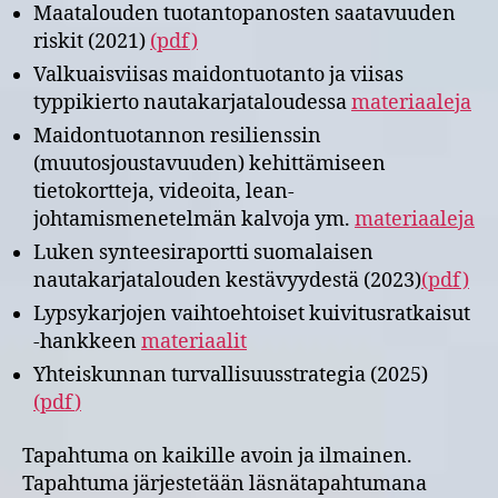
Maatalouden tuotantopanosten saatavuuden
riskit (2021)
(pdf)
Valkuaisviisas maidontuotanto ja viisas
typpikierto nautakarjataloudessa
materiaaleja
Maidontuotannon resilienssin
(muutosjoustavuuden) kehittämiseen
tietokortteja, videoita, lean-
johtamismenetelmän kalvoja ym.
materiaaleja
Luken synteesiraportti suomalaisen
nautakarjatalouden kestävyydestä (2023)
(pdf)
Lypsykarjojen vaihtoehtoiset kuivitusratkaisut
-hankkeen
materiaalit
Yhteiskunnan turvallisuusstrategia (2025)
(
pdf
)
Tapahtuma on kaikille avoin ja ilmainen.
Tapahtuma järjestetään läsnätapahtumana