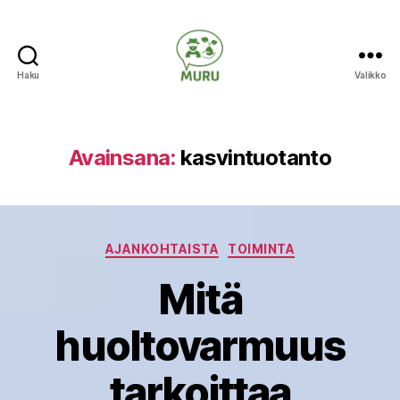
Haku
Valikko
Ilmastonmuutokseen
varautuminen
maataloudessa
Avainsana:
kasvintuotanto
Kategoriat
AJANKOHTAISTA
TOIMINTA
Mitä
huoltovarmuus
tarkoittaa