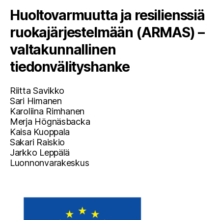
Huoltovarmuutta ja resilienssiä
ruokajärjestelmään (ARMAS) –
valtakunnallinen
tiedonvälityshanke
Riitta Savikko
Sari Himanen
Karoliina Rimhanen
Merja Högnäsbacka
Kaisa Kuoppala
Sakari Raiskio
Jarkko Leppälä
Luonnonvarakeskus