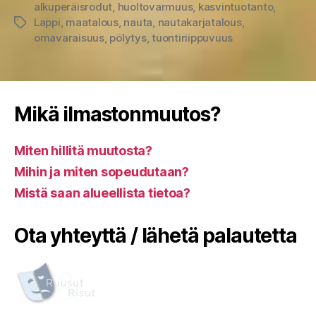
alkuperäisrodut
,
huoltovarmuus
,
kasvintuotanto
,
Lappi
,
maatalous
,
nauta
,
nautakarjatalous
,
Avainsanat
omavaraisuus
,
pölytys
,
tuontiriippuvuus
Mikä ilmastonmuutos?
Miten hillitä muutosta?
Mihin ja miten sopeudutaan?
Mistä saan alueellista tietoa?
Ota yhteyttä / lähetä palautetta