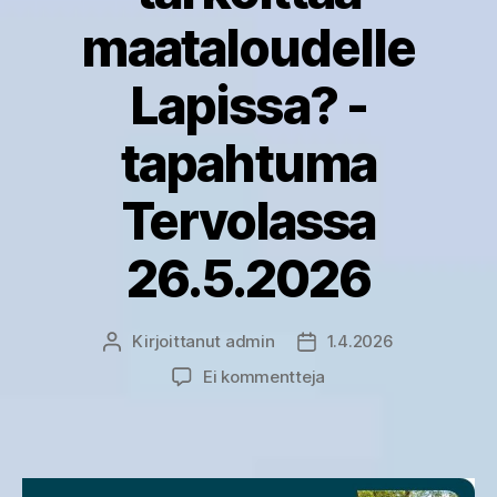
maataloudelle
Lapissa? -
tapahtuma
Tervolassa
26.5.2026
Kirjoittanut
admin
1.4.2026
Kirjoittaja
Julkaisupäivämäärä
artikkeliin
Ei kommentteja
Mitä
huoltovarmuus
tarkoittaa
maataloudelle