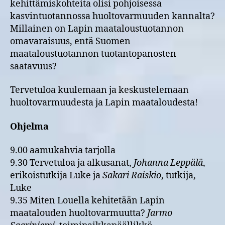
kehittämiskohteita olisi pohjoisessa
kasvintuotannossa huoltovarmuuden kannalta?
Millainen on Lapin maataloustuotannon
omavaraisuus, entä Suomen
maataloustuotannon tuotantopanosten
saatavuus?
Tervetuloa kuulemaan ja keskustelemaan
huoltovarmuudesta ja Lapin maataloudesta!
Ohjelma
9.00 aamukahvia tarjolla
9.30 Tervetuloa ja alkusanat,
Johanna Leppälä
,
erikoistutkija Luke ja
Sakari Raiskio
, tutkija,
Luke
9.35 Miten Louella kehitetään Lapin
maatalouden huoltovarmuutta?
Jarmo