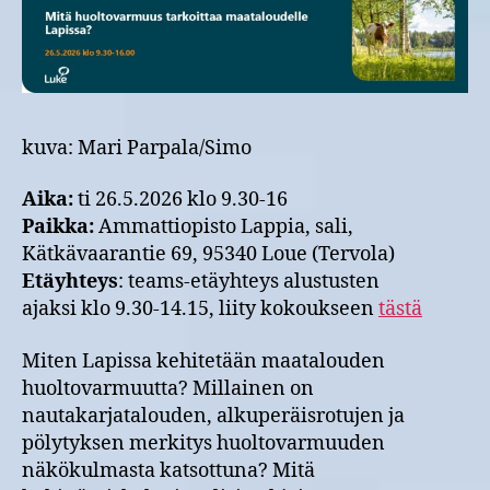
Lapissa?
-
tapahtuma
Tervolassa
26.5.2026
kuva: Mari Parpala/Simo
Aika:
ti 26.5.2026 klo 9.30-16
Paikka:
Ammattiopisto Lappia, sali,
Kätkävaarantie 69, 95340 Loue (Tervola)
Etäyhteys
: teams-etäyhteys alustusten
ajaksi klo 9.30-14.15, liity kokoukseen
tästä
Miten Lapissa kehitetään maatalouden
huoltovarmuutta? Millainen on
nautakarjatalouden, alkuperäisrotujen ja
pölytyksen merkitys huoltovarmuuden
näkökulmasta katsottuna? Mitä