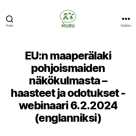
Haku
Valikko
Ilmastonmuutokseen
varautuminen
maataloudessa
EU:n maaperälaki
pohjoismaiden
näkökulmasta –
haasteet ja odotukset -
webinaari 6.2.2024
(englanniksi)