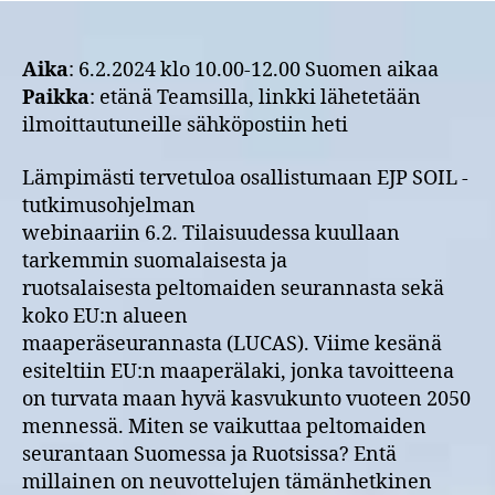
Aika
: 6.2.2024 klo 10.00-12.00 Suomen aikaa
Paikka
: etänä Teamsilla, linkki lähetetään
ilmoittautuneille sähköpostiin heti
Lämpimästi tervetuloa osallistumaan EJP SOIL -
tutkimusohjelman
webinaariin 6.2. Tilaisuudessa kuullaan
tarkemmin suomalaisesta ja
ruotsalaisesta peltomaiden seurannasta sekä
koko EU:n alueen
maaperäseurannasta (LUCAS). Viime kesänä
esiteltiin EU:n maaperälaki, jonka tavoitteena
on turvata maan hyvä kasvukunto vuoteen 2050
mennessä. Miten se vaikuttaa peltomaiden
seurantaan Suomessa ja Ruotsissa? Entä
millainen on neuvottelujen tämänhetkinen