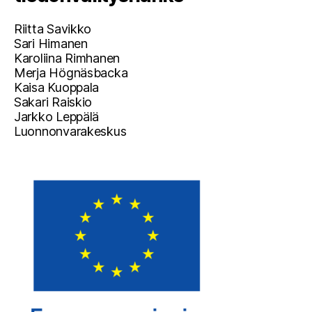
Riitta Savikko
Sari Himanen
Karoliina Rimhanen
Merja Högnäsbacka
Kaisa Kuoppala
Sakari Raiskio
Jarkko Leppälä
Luonnonvarakeskus