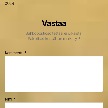
2014
Vastaa
Sähköpostiosoitettasi ei julkaista.
Pakolliset kentät on merkitty
*
Kommentti
*
Nimi
*