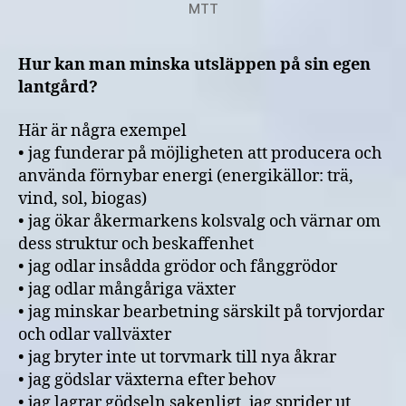
MTT
Hur kan man minska utsläppen på sin egen
lantgård?
Här är några exempel
• jag funderar på möjligheten att producera och
använda förnybar energi (energikällor: trä,
vind, sol, biogas)
• jag ökar åkermarkens kolsvalg och värnar om
dess struktur och beskaffenhet
• jag odlar insådda grödor och fånggrödor
• jag odlar mångåriga växter
• jag minskar bearbetning särskilt på torvjordar
och odlar vallväxter
• jag bryter inte ut torvmark till nya åkrar
• jag gödslar växterna efter behov
• jag lagrar gödseln sakenligt, jag sprider ut