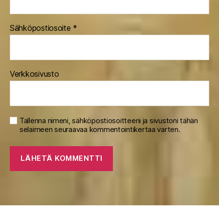
Sähköpostiosoite
*
Verkkosivusto
Tallenna nimeni, sähköpostiosoitteeni ja sivustoni tähän
selaimeen seuraavaa kommentointikertaa varten.