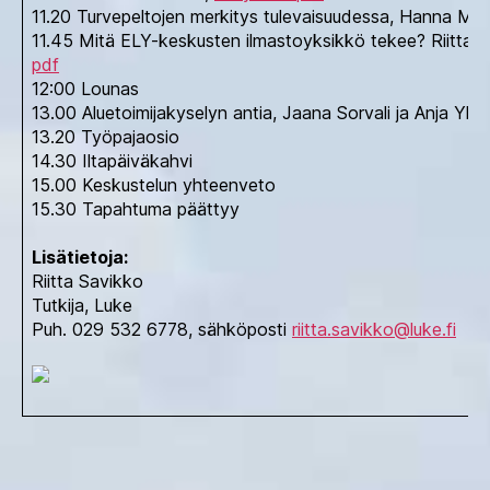
11.20 Turvepeltojen merkitys tulevaisuudessa, Hanna Matt
11.45 Mitä ELY-keskusten ilmastoyksikkö tekee? Riitta
pdf
12:00 Lounas
13.00 Aluetoimijakyselyn antia, Jaana Sorvali ja Anja Yli
13.20 Työpajaosio
14.30 Iltapäiväkahvi
15.00 Keskustelun yhteenveto
15.30 Tapahtuma päättyy
Lisätietoja:
Riitta Savikko
Tutkija, Luke
Puh. 029 532 6778, sähköposti
riitta.savikko@luke.fi