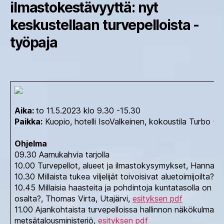
ilmastokestävyyttä: nyt
keskustellaan turvepelloista -
työpaja
Aika:
to 11.5.2023 klo 9.30 -15.30
Paikka:
Kuopio, hotelli IsoValkeinen, kokoustila Turbo (
Ohjelma
09.30 Aamukahvia tarjolla
10.00 Turvepellot, alueet ja ilmastokysymykset, Hanna
10.30 Millaista tukea viljelijät toivoisivat aluetoimijoilt
10.45 Millaisia haasteita ja pohdintoja kuntatasolla on ma
osalta?, Thomas Virta, Utajärvi,
esityksen pdf
11.00 Ajankohtaista turvepelloissa hallinnon näkökulmas
metsätalousministeriö,
esityksen pdf