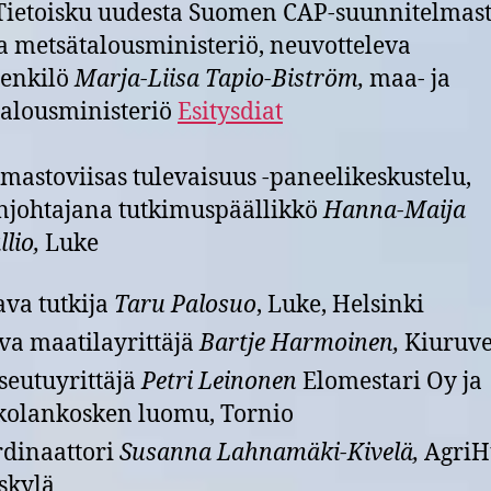
Tietoisku uudesta Suomen CAP-suunnitelmast
a metsätalousministeriö, neuvotteleva
henkilö
Marja-Liisa Tapio-Biström,
maa- ja
alousministeriö
Esitysdiat
lmastoviisas tulevaisuus -paneelikeskustelu,
johtajana tutkimuspäällikkö
Hanna-Maija
lio,
Luke
ava tutkija
Taru Palosuo
, Luke, Helsinki
va maatilayrittäjä
Bartje Harmoinen,
Kiuruve
eutuyrittäjä
Petri Leinonen
Elomestari Oy ja
olankosken luomu, Tornio
dinaattori
Susanna Lahnamäki-Kivelä,
AgriH
skylä