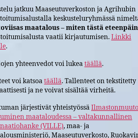
telu jatkuu Maaseutuverkoston ja Agrihubin
toitumisalustalla keskusteluryhmässä nimelt
oviisas maatalous – miten tästä eteenpäin
toitumisalusta vaatii kirjautumisen.
Linkki
lle
.
ojen yhteenvedot voi lukea
täällä
.
teet voi katsoa
täällä
. Tallenteet on tekstitetty
ttisesti ja ne voivat sisältää virheitä.
uman järjestivät yhteistyössä
Ilmastonmuut
uminen maataloudessa – valtakunnallinen
naatiohanke (VILLE)
, maa- ja
alousministeriö, Maaseutuverkosto, Ruokavir