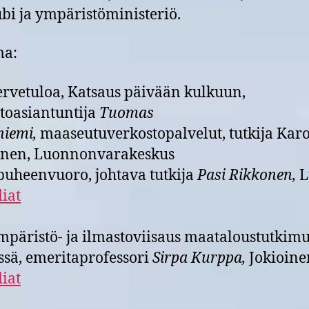
bi ja ympäristöministeriö.
ma:
ervetuloa, Katsaus päivään kulkuun,
toasiantuntija
Tuomas
iemi,
maaseutuverkostopalvelut, tutkija Karo
nen, Luonnonvarakeskus
uheenvuoro, johtava tutkija
Pasi Rikkonen,
L
diat
mpäristö- ja ilmastoviisaus maataloustutkim
ssä, emeritaprofessori
Sirpa Kurppa,
Jokioine
diat