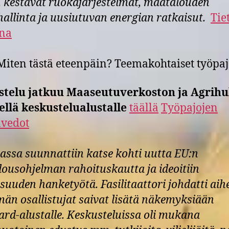
, kestävät ruokajärjestelmät, maatalouden
hallinta ja uusiutuvan energian ratkaisut.
Tie
una
Miten tästä eteenpäin? Teemakohtaiset työpa
stelu jatkuu Maaseutuverkoston ja Agrihu
ellä keskustelualustalle
täällä
Työpajojen
nvedot
assa suunnattiin katse kohti uutta EU:n
ousohjelman rahoituskautta ja ideoitiin
isuuden hanketyötä. Fasilitaattori johdatti aih
män osallistujat saivat lisätä näkemyksiään
rd-alustalle. Keskusteluissa oli mukana