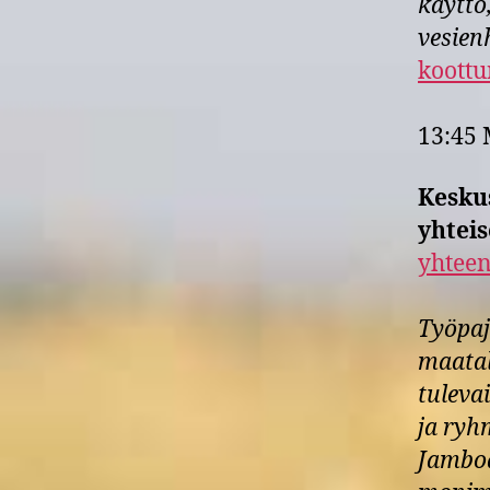
käyttö
vesien
koott
13:45 
Kesku
yhteis
yhtee
Työpaj
maatal
tuleva
ja ryh
Jamboa