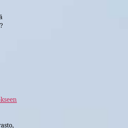
ä
?
okseen
asto,