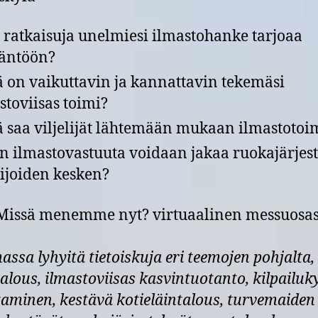
 ratkaisuja unelmiesi ilmastohanke tarjoaa
äntöön?
 on vaikuttavin ja kannattavin tekemäsi
stoviisas toimi?
 saa viljelijät lähtemään mukaan ilmastotoi
n ilmastovastuuta voidaan jakaa ruokajärje
ijoiden kesken?
Missä menemme nyt? virtuaalinen messuosas
assa lyhyitä tietoiskuja eri teemojen pohjalta
talous, ilmastoviisas kasvintuotanto, kilpailu
aminen, kestävä kotieläintalous, turvemaiden