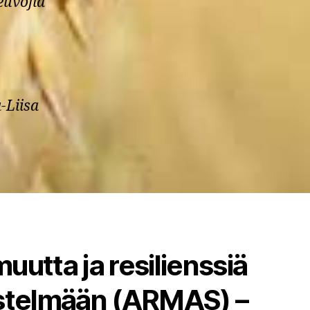
euvojia
-Liisa
uutta ja resilienssiä
estelmään (ARMAS) –