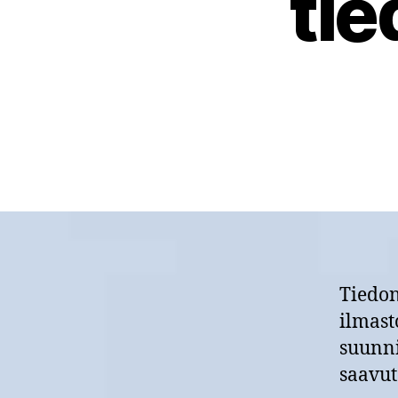
tie
Tiedon
ilmast
suunni
saavut