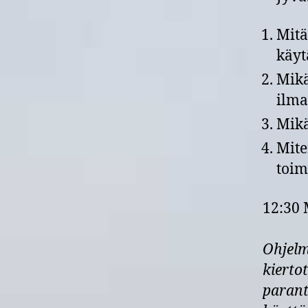
Mitä
käyt
Mikä
ilma
Mikä
Mite
toim
12:30 
Ohjelm
kierto
parant