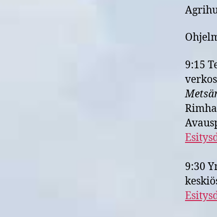
Agrihu
Ohjel
9:15 T
verkos
Metsän
Rimha
Avausp
Esitys
9:30 Y
keskiö
Esitys