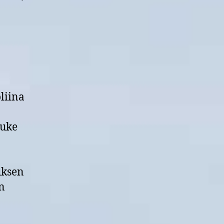
liina
uke
uksen
n