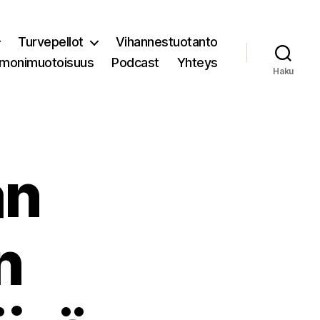
Turvepellot
Vihannestuotanto
 monimuotoisuus
Podcast
Yhteys
Haku
an
n