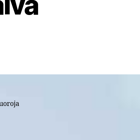
äivä
uoroja