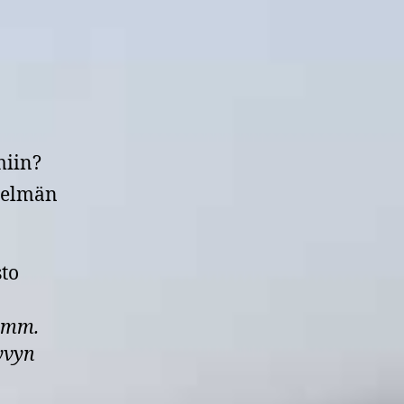
miin?
stelmän
to
, mm.
kyvyn