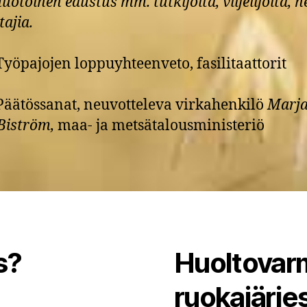
otoinen edustus mm. tutkijoita, viljelijöitä, n
tajia.
Työpajojen loppuyhteenveto, fasilitaattorit
Päätössanat, neuvotteleva virkahenkilö
Marja
Biström,
maa- ja metsätalousministeriö
s?
Huoltovarm
ruokajärj