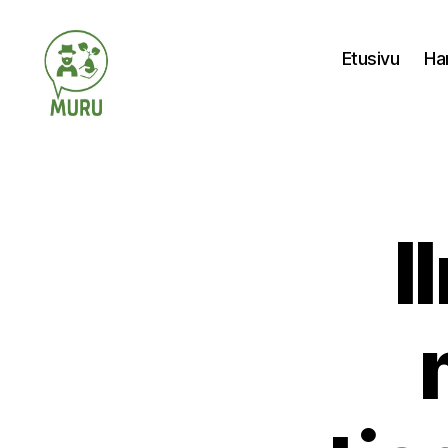
Etusivu
Ha
Ilmastonmuutokseen
varautuminen
maataloudessa
I