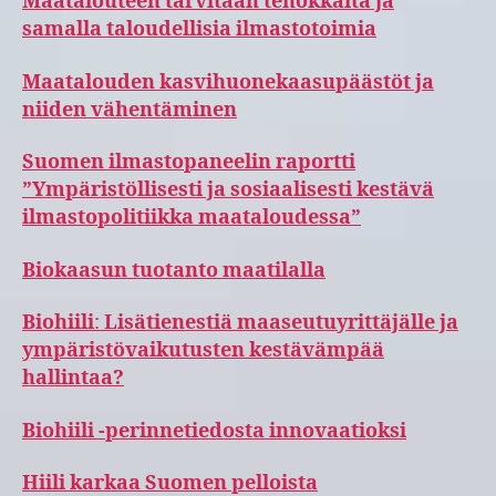
Maatalouteen tarvitaan tehokkaita ja
samalla taloudellisia ilmastotoimia
Maatalouden kasvihuonekaasupäästöt ja
niiden vähentäminen
Suomen ilmastopaneelin raportti
”Ympäristöllisesti ja sosiaalisesti kestävä
ilmastopolitiikka maataloudessa”
Biokaasun tuotanto maatilalla
Biohiili
:
Lisätienestiä maaseutuyrittäjälle ja
ympäristövaikutusten kestävämpää
hallintaa?
Biohiili -perinnetiedosta innovaatioksi
Hiili karkaa Suomen pelloista