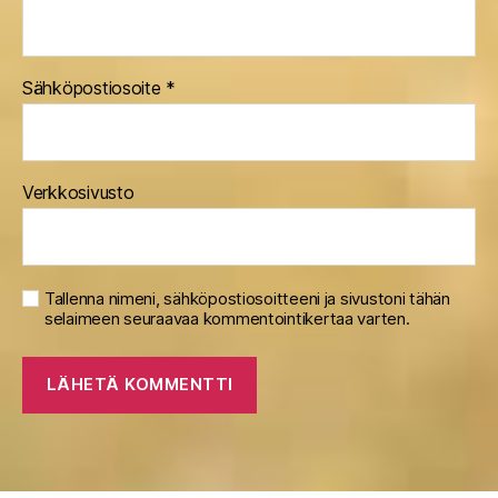
Sähköpostiosoite
*
Verkkosivusto
Tallenna nimeni, sähköpostiosoitteeni ja sivustoni tähän
selaimeen seuraavaa kommentointikertaa varten.