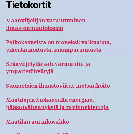
Tietokortit
Maanviljelijän varautuminen
ilmastonmuutokseen
Palkokasveista on moneksi: valkuaista,
viherlannoitusta, maanparannusta
Sekaviljelyllä satovarmuutta ja
ympäristöhyötyjä
Suometsien ilmastoviisas metsänhoito
Maatilojen biokaasulla energiaa,
päästövähennyksiä ja ravinnekiertoja
Maatilan aurinkosähkö