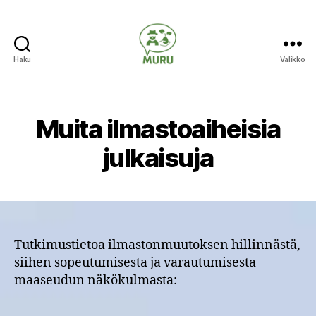
Haku
Valikko
Ilmastonmuutokseen
varautuminen
maataloudessa
Muita ilmastoaiheisia
julkaisuja
Tutkimustietoa ilmastonmuutoksen hillinnästä,
siihen sopeutumisesta ja varautumisesta
maaseudun näkökulmasta: