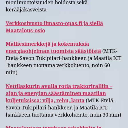
monimuotoisuuden hoidosta sekä
kerääjäkasveista
Verkkosivusto ilmasto-opas.fi ja siellä
Maatalous-osio
Malliesimerkkejä ja kokemuksia
energiaohjelman tuomista säästöistä
(MTK-
Etelä-Savon Tukipilari-hankkeen ja Maatila ICT
-hankkeen tuottama verkkoluento, noin 60
min)
Nettilaskurin avulla rotia traktoriralliin –
ajan ja energian säästäminen maatilan
kuljetuksissa: vilja, rehu, lanta
(MTK-Etelä-
Savon Tukipilari-hankkeen ja Maatila ICT -
hankkeen tuottama verkkoluento, noin 30 min)