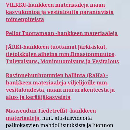
VILKKU-hankkeen materiaaleja maan
kasvukuntoa ja vesitaloutta parantavista
toimenpiteistä
Pellot Tuottamaan -hankkeen materiaaleja
JÄRKI-hankkeen tuottamat Järki-iskut,
tietoiskujen aiheina mm.Ilmastonmuutos,
Tulevaisuus, Monimuotoisuus ja Vesitalous
Ravinnehuuhtoumien hallinta (RaHa) -
hankkeen materiaaleja viljelijöille mm.
vesitaloudesta, maan mururakenteesta ja
alus- ja kerääjäkasveista
Maaseudun Tiedetreffit -hankkeen
materiaaleja
, mm. alustusvideoita
palkokasvien mahdollisuuksista ja luonnon