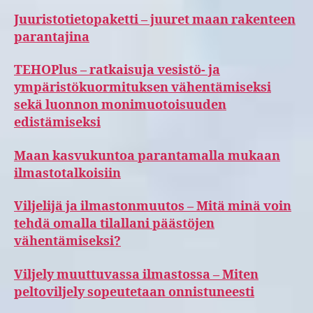
Juuristotietopaketti – juuret maan rakenteen
parantajina
TEHOPlus – ratkaisuja vesistö- ja
ympäristökuormituksen vähentämiseksi
sekä luonnon monimuotoisuuden
edistämiseksi
Maan kasvukuntoa parantamalla mukaan
ilmastotalkoisiin
Viljelijä ja ilmastonmuutos – Mitä minä voin
tehdä omalla tilallani päästöjen
vähentämiseksi?
Viljely muuttuvassa ilmastossa – Miten
peltoviljely sopeutetaan onnistuneesti