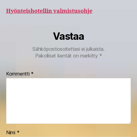
Hyönteishotellin valmistusohje
Vastaa
Sähköpostiosoitettasi ei julkaista.
Pakolliset kentät on merkitty
*
Kommentti
*
Nimi
*