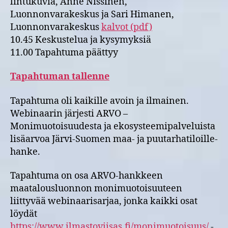
lintukuvia, Anne Nissinen,
Luonnonvarakeskus ja Sari Himanen,
Luonnonvarakeskus
kalvot (pdf)
10.45 Keskustelua ja kysymyksiä
11.00 Tapahtuma päättyy
Tapahtuman tallenne
Tapahtuma oli kaikille avoin ja ilmainen.
Webinaarin järjesti ARVO –
Monimuotoisuudesta ja ekosysteemipalveluista
lisäarvoa Järvi-Suomen maa- ja puutarhatiloille-
hanke.
Tapahtuma on osa ARVO-hankkeen
maatalousluonnon monimuotoisuuteen
liittyvää webinaarisarjaa, jonka kaikki osat
löydät
https://www.ilmastoviisas.fi/monimuotoisuus/
-