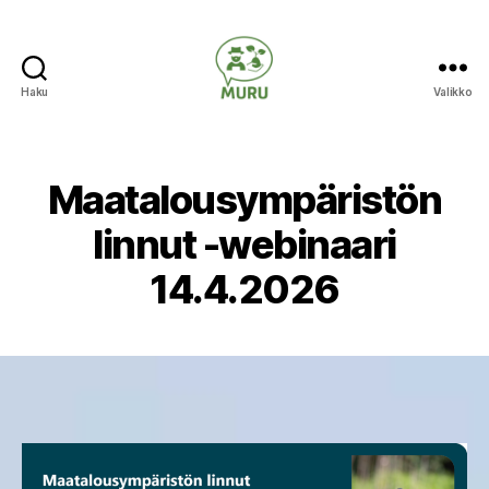
Haku
Valikko
Ilmastonmuutokseen
varautuminen
maataloudessa
Maatalousympäristön
linnut -webinaari
14.4.2026