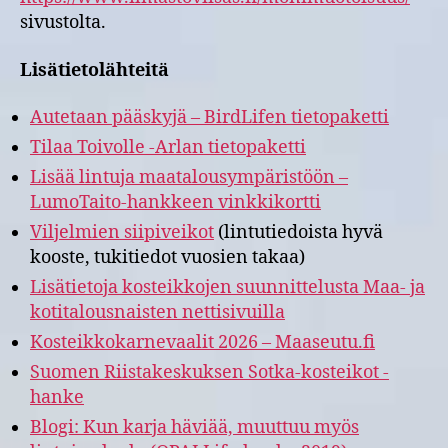
sivustolta.
Lisätietolähteitä
Autetaan pääskyjä – BirdLifen tietopaketti
Tilaa Toivolle -Arlan tietopaketti
Lisää lintuja maatalousympäristöön –
LumoTaito-hankkeen vinkkikortti
Viljelmien siipiveikot
(lintutiedoista hyvä
kooste, tukitiedot vuosien takaa)
Lisätietoja kosteikkojen suunnittelusta Maa- ja
kotitalousnaisten nettisivuilla
Kosteikkokarnevaalit 2026 – Maaseutu.fi
Suomen Riistakeskuksen Sotka-kosteikot -
hanke
Blogi: Kun karja häviää, muuttuu myös