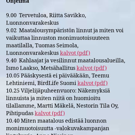
Ohjelma
9.00 Tervetuloa, Riitta Savikko,
Luonnonvarakeskus
9.02 Maatalousympäristön linnut ja miten voi
vaikuttaa linnuston monimuotoisuuteen
maatilalla, Tuomas Seimola,
Luonnonvarakeskus
kalvot (pdf)
9.40 Kahlaajat ja vesilinnut maatalousalueilla,
Ismo Laakso, Metsähallitus
kalvot (pdf)
10.05 Pääskysestä ei päivääkään, Teemu
Lehtiniemi, BirdLife Suomi
kalvot (pdf)
10.25 Viljelijäpuheenvuoro: Näkemyksiä
linnuista ja miten niitä on huomioitu
tilallamme, Martti Mäkelä, Nestorin Tila Oy,
Pihtipudas
kalvot (pdf)
10.40 Miten maatalous edistää luonnon
monimuotoisuutta -valokuvakampanjan