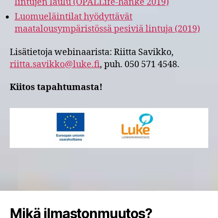
lintujen laulu (OPALLife-hanke 2019)
Luomueläintilat hyödyttävät
maatalousympäristössä pesiviä lintuja (2019)
Lisätietoja webinaarista: Riitta Savikko,
riitta.savikko@luke.fi
, puh. 050 571 4548.
Kiitos tapahtumasta!
Mikä ilmastonmuutos?