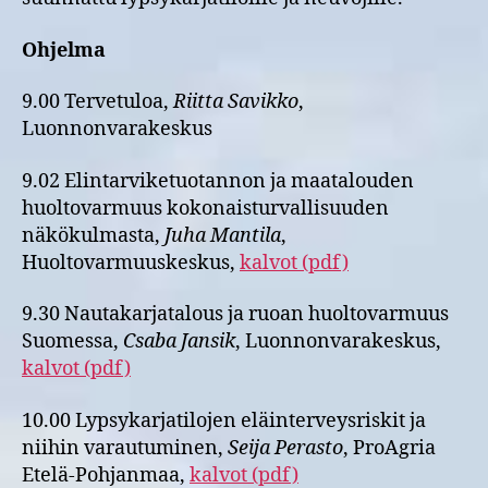
Ohjelma
9.00 Tervetuloa,
Riitta Savikko
,
Luonnonvarakeskus
9.02 Elintarviketuotannon ja maatalouden
huoltovarmuus kokonaisturvallisuuden
näkökulmasta,
Juha Mantila
,
Huoltovarmuuskeskus,
kalvot (pdf)
9.30 Nautakarjatalous ja ruoan huoltovarmuus
Suomessa,
Csaba Jansik
, Luonnonvarakeskus,
kalvot (pdf)
10.00 Lypsykarjatilojen eläinterveysriskit ja
niihin varautuminen,
Seija Perasto
, ProAgria
Etelä-Pohjanmaa,
kalvot (pdf)