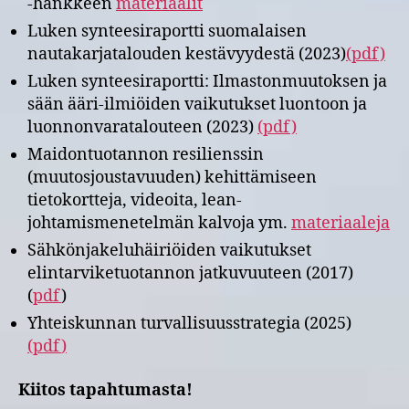
-hankkeen
materiaalit
Luken synteesiraportti suomalaisen
nautakarjatalouden kestävyydestä (2023)
(pdf)
Luken synteesiraportti: Ilmastonmuutoksen ja
sään ääri-ilmiöiden vaikutukset luontoon ja
luonnonvaratalouteen (2023)
(pdf)
Maidontuotannon resilienssin
(muutosjoustavuuden) kehittämiseen
tietokortteja, videoita, lean-
johtamismenetelmän kalvoja ym.
materiaaleja
Sähkönjakeluhäiriöiden vaikutukset
elintarviketuotannon jatkuvuuteen (2017)
(
pdf
)
Yhteiskunnan turvallisuusstrategia (2025)
(
pdf
)
Kiitos tapahtumasta!