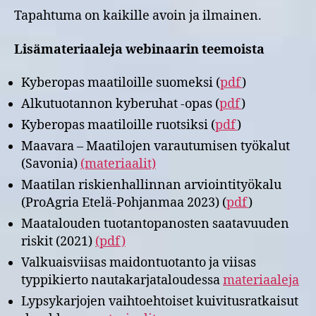
Tapahtuma on kaikille avoin ja ilmainen.
Lisämateriaaleja webinaarin teemoista
Kyberopas maatiloille suomeksi (
pdf
)
Alkutuotannon kyberuhat -opas (
pdf
)
Kyberopas maatiloille ruotsiksi (
pdf
)
Maavara – Maatilojen varautumisen työkalut
(Savonia)
(materiaalit)
Maatilan riskienhallinnan arviointityökalu
(ProAgria Etelä-Pohjanmaa 2023) (
pdf
)
Maatalouden tuotantopanosten saatavuuden
riskit (2021)
(pdf)
Valkuaisviisas maidontuotanto ja viisas
typpikierto nautakarjataloudessa
materiaaleja
Lypsykarjojen vaihtoehtoiset kuivitusratkaisut