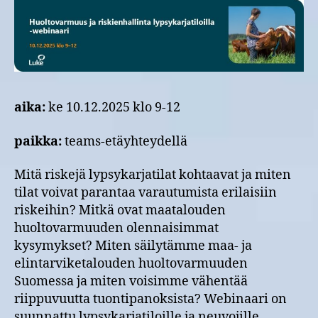
aika:
ke 10.12.2025 klo 9-12
paikka:
teams-etäyhteydellä
Mitä riskejä lypsykarjatilat kohtaavat ja miten
tilat voivat parantaa varautumista erilaisiin
riskeihin? Mitkä ovat maatalouden
huoltovarmuuden olennaisimmat
kysymykset? Miten säilytämme maa- ja
elintarviketalouden huoltovarmuuden
Suomessa ja miten voisimme vähentää
riippuvuutta tuontipanoksista? Webinaari on
suunnattu lypsykarjatiloille ja neuvojille.