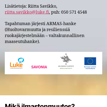
Lisätietoja: Riitta Savikko,
riitta.savikko@luke.fi
, puh: 050 571 4548
Tapahtuman järjesti ARMAS-hanke
(Huoltovarmuutta ja resilienssiä
ruokajärjestelmään – valtakunnallinen
maaseutuhanke).
Mikä ilmastonmuutos?