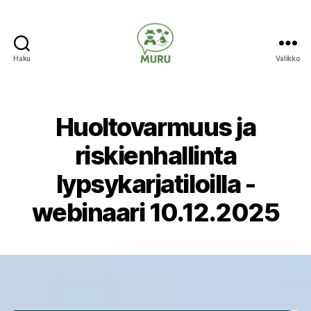
Haku
Valikko
Ilmastonmuutokseen
varautuminen
maataloudessa
Huoltovarmuus ja
riskienhallinta
lypsykarjatiloilla -
webinaari 10.12.2025