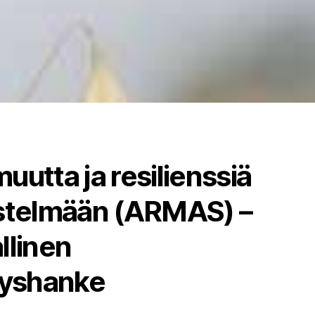
uutta ja resilienssiä
estelmään (ARMAS) –
llinen
tyshanke