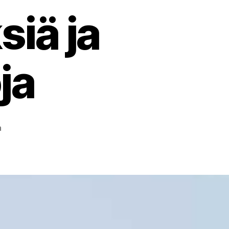
iä ja
ja
artikkeliin
a
Maatilojen
biokaasulla
energiaa,
päästövähennyksiä
ja
ravinnekiertoja