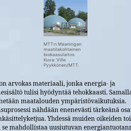
MTT:n Maaningan
maatilakohtainen
biokaasulaitos.
Kuva: Ville
Pyykkönen/MTT.
on arvokas materiaali, jonka energia- ja
esisältö tulisi hyödyntää tehokkaasti. Samall
netään maatalouden ympäristövaikutuksia.
suprosessi nähdään enenevästi tärkeänä os
käsittelyketjua. Yhdessä muiden oikeiden to
 se mahdollistaa uusiutuvan energiantuotan