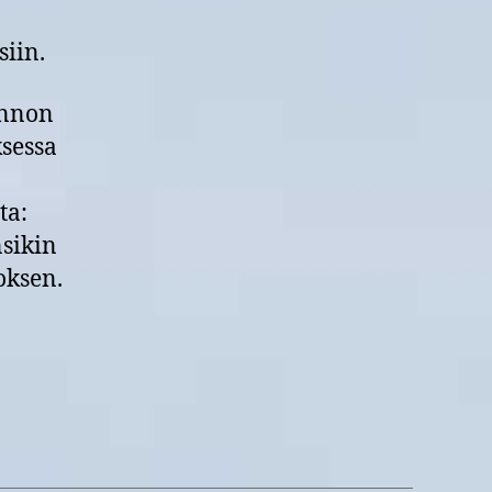
iin.
annon
ksessa
ta:
sikin
oksen.