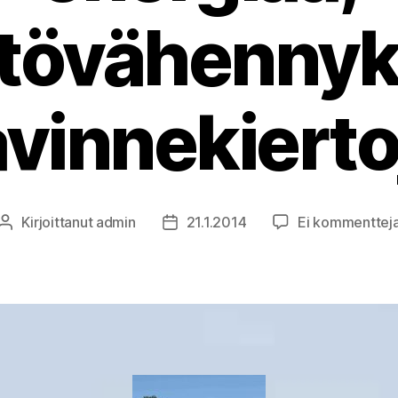
tövähennyks
avinnekierto
Kirjoittanut
admin
21.1.2014
Ei kommenttej
Kirjoittaja
Julkaisupäivämäärä