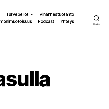
Turvepellot
Vihannestuotanto
 monimuotoisuus
Podcast
Yhteys
Haku
asulla