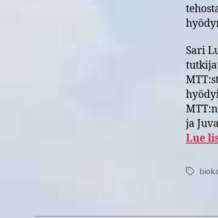
tehost
hyödyn
Sari L
tutkij
MTT:st
hyödyi
MTT:n 
ja Juv
Lue li
biok
Avainsan