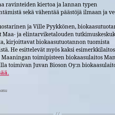
aa ravinteiden kiertoa ja lannan typen
tämistä sekä vähentää päästöjä ilmaan ja ves
uostarinen ja Ville Pyykkönen, biokaasutuot
at Maa- ja elintarviketalouden tutkimuskesku
a, kirjoittavat biokaasutuotannon tuomista
stä. He esittelevät myös kaksi esimerkkilaitos
Maaningan toimipisteen biokaasulaitos Man
alla toimivan Juvan Bioson Oy:n biokaasulait
sää.
aasu
at