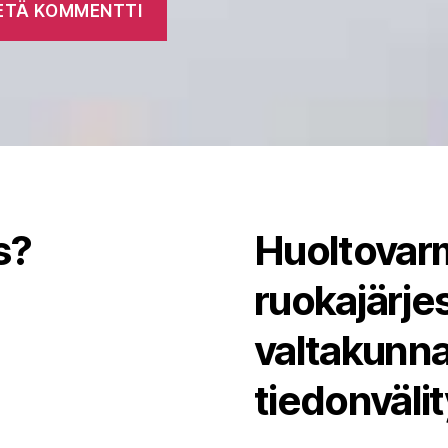
s?
Huoltovarm
ruokajärj
valtakunna
tiedonväli