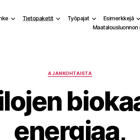
nke
Tietopaketit
Työpajat
Esimerkkejä
Maatalousluonnon
Kategoriat
AJANKOHTAISTA
lojen bioka
energiaa,