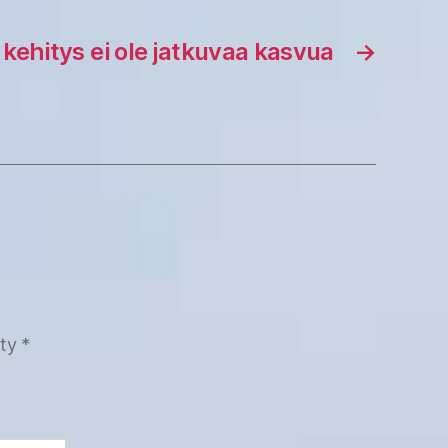
kehitys ei ole jatkuvaa kasvua
→
tty
*