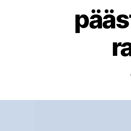
pääs
r