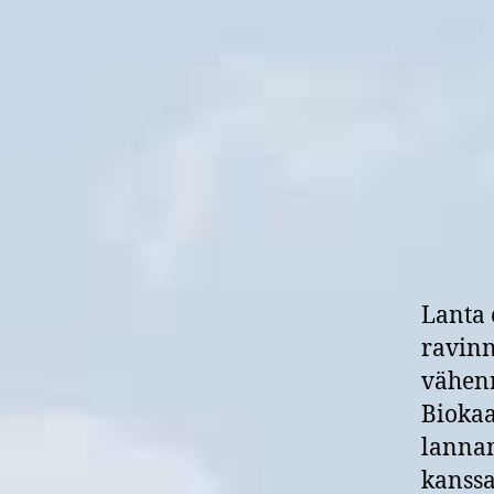
Lanta 
ravinn
vähen
Biokaa
lannan
kanssa