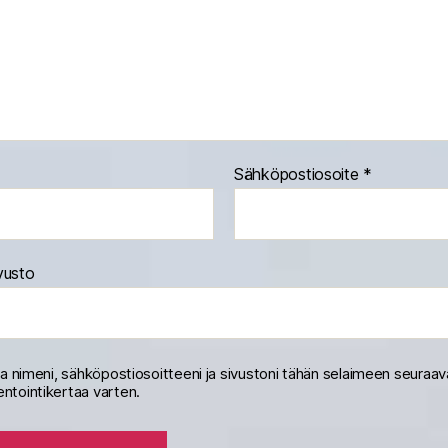
Sähköpostiosoite
*
vusto
na nimeni, sähköpostiosoitteeni ja sivustoni tähän selaimeen seuraa
tointikertaa varten.