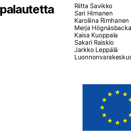
 palautetta
Riitta Savikko
Sari Himanen
Karoliina Rimhanen
Merja Högnäsback
Kaisa Kuoppala
Sakari Raiskio
Jarkko Leppälä
Luonnonvarakesku