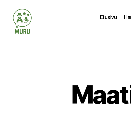
Etusivu
Ha
Ilmastonmuutokseen
varautuminen
maataloudessa
Maati