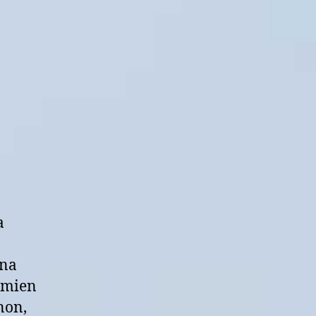
a
ana
imien
non,