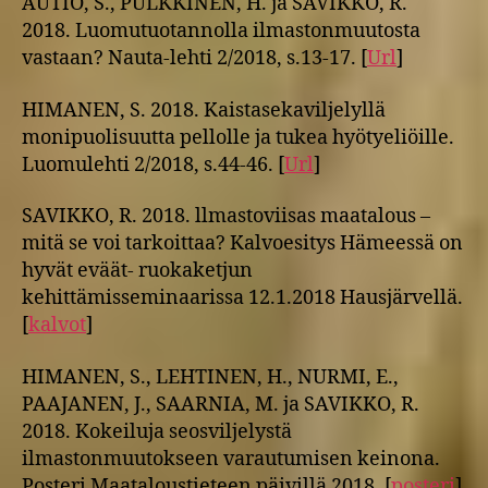
AUTIO, S., PULKKINEN, H. ja SAVIKKO, R.
2018. Luomutuotannolla ilmastonmuutosta
vastaan? Nauta-lehti 2/2018, s.13-17. [
Url
]
HIMANEN, S. 2018. Kaistasekaviljelyllä
monipuolisuutta pellolle ja tukea hyötyeliöille.
Luomulehti 2/2018, s.44-46. [
Url
]
SAVIKKO, R. 2018. llmastoviisas maatalous –
mitä se voi tarkoittaa? Kalvoesitys Hämeessä on
hyvät eväät- ruokaketjun
kehittämisseminaarissa 12.1.2018 Hausjärvellä.
[
kalvot
]
HIMANEN, S., LEHTINEN, H., NURMI, E.,
PAAJANEN, J., SAARNIA, M. ja SAVIKKO, R.
2018. Kokeiluja seosviljelystä
ilmastonmuutokseen varautumisen keinona.
Posteri Maataloustieteen päivillä 2018. [
posteri
]