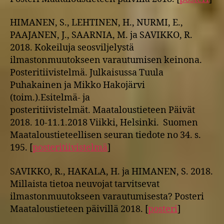
HIMANEN, S., LEHTINEN, H., NURMI, E.,
PAAJANEN, J., SAARNIA, M. ja SAVIKKO, R.
2018. Kokeiluja seosviljelystä
ilmastonmuutokseen varautumisen keinona.
Posteritiivistelmä. Julkaisussa Tuula
Puhakainen ja Mikko Hakojärvi
(toim.).Esitelmä- ja
posteritiivistelmät. Maataloustieteen Päivät
2018. 10-11.1.2018 Viikki, Helsinki. Suomen
Maataloustieteellisen seuran tiedote no 34. s.
195. [
posteritiivistelmä
]
SAVIKKO, R., HAKALA, H. ja HIMANEN, S. 2018.
Millaista tietoa neuvojat tarvitsevat
ilmastonmuutokseen varautumisesta? Posteri
Maataloustieteen päivillä 2018. [
posteri
]