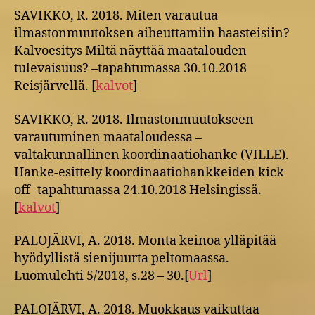
SAVIKKO, R. 2018. Miten varautua
ilmastonmuutoksen aiheuttamiin haasteisiin?
Kalvoesitys Miltä näyttää maatalouden
tulevaisuus? –tapahtumassa 30.10.2018
Reisjärvellä. [
kalvot
]
SAVIKKO, R. 2018. Ilmastonmuutokseen
varautuminen maataloudessa –
valtakunnallinen koordinaatiohanke (VILLE).
Hanke-esittely koordinaatiohankkeiden kick
off -tapahtumassa 24.10.2018 Helsingissä.
[
kalvot
]
PALOJÄRVI, A. 2018. Monta keinoa ylläpitää
hyödyllistä sienijuurta peltomaassa.
Luomulehti 5/2018, s.28 – 30.[
Url
]
PALOJÄRVI, A. 2018. Muokkaus vaikuttaa