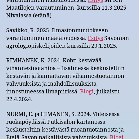
varautuminen maataloudessa.
Esitys
MPK:n
Maatilojen varautuminen -kurssilla 11.3.2025
Nivalassa (etänä).
Savikko, R. 2025. Ilmastonmuutokseen
varautuminen maataloudessa.
Esitys
Savonian
agrologiopiskelijoiden kurssilla 29.1.2025.
RIMHANEN, K. 2024. Kohti kestävää
vihannestuotantoa – Iisalmessa keskusteltiin
kestävän ja kannattavan vihannestuotannon
vahvuuksista ja mahdollisuuksista
innostuneessa ilmapiirissä.
Blogi
, julkaistu
22.4.2024.
NURMI, E. ja HIMANEN, S. 2024. Yhteisessä
ruokapöydässä Putkisalon kartanossa
keskusteltiin kestävästä ruoantuotannosta ja
Etelä-Savon paikallisista vahvuuksista.
Blogi
,