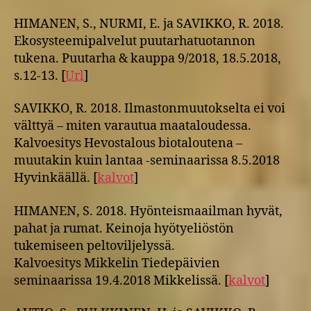
HIMANEN, S., NURMI, E. ja SAVIKKO, R. 2018.
Ekosysteemipalvelut puutarhatuotannon
tukena. Puutarha & kauppa 9/2018, 18.5.2018,
s.12-13. [
Url
]
SAVIKKO, R. 2018. Ilmastonmuutokselta ei voi
välttyä – miten varautua maataloudessa.
Kalvoesitys Hevostalous biotaloutena –
muutakin kuin lantaa -seminaarissa 8.5.2018
Hyvinkäällä. [
kalvot
]
HIMANEN, S. 2018. Hyönteismaailman hyvät,
pahat ja rumat. Keinoja hyötyeliöstön
tukemiseen peltoviljelyssä.
Kalvoesitys Mikkelin Tiedepäivien
seminaarissa 19.4.2018 Mikkelissä. [
kalvot
]