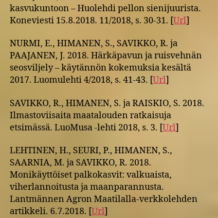
kasvukuntoon – Huolehdi pellon sienijuurista.
Koneviesti 15.8.2018. 11/2018, s. 30-31. [
Url
]
NURMI, E., HIMANEN, S., SAVIKKO, R. ja
PAAJANEN, J. 2018. Härkäpavun ja ruisvehnän
seosviljely – käytännön kokemuksia kesältä
2017. Luomulehti 4/2018, s. 41-43. [
Url
]
SAVIKKO, R., HIMANEN, S. ja RAISKIO, S. 2018.
Ilmastoviisaita maatalouden ratkaisuja
etsimässä. LuoMusa -lehti 2018, s. 3. [
Url
]
LEHTINEN, H., SEURI, P., HIMANEN, S.,
SAARNIA, M. ja SAVIKKO, R. 2018.
Monikäyttöiset palkokasvit: valkuaista,
viherlannoitusta ja maanparannusta.
Lantmännen Agron Maatilalla-verkkolehden
artikkeli. 6.7.2018. [
Url
]