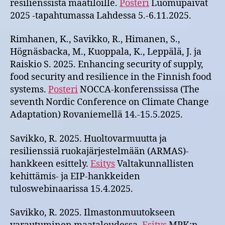
resilienssistä maatiloille.
Posteri
Luomupäivät
2025 -tapahtumassa Lahdessa 5.-6.11.2025.
Rimhanen, K., Savikko, R., Himanen, S.,
Högnäsbacka, M., Kuoppala, K., Leppälä, J. ja
Raiskio S. 2025. Enhancing security of supply,
food security and resilience in the Finnish food
systems.
Posteri
NOCCA-konferenssissa (The
seventh Nordic Conference on Climate Change
Adaptation) Rovaniemellä 14.-15.5.2025.
Savikko, R. 2025. Huoltovarmuutta ja
resilienssiä ruokajärjestelmään (ARMAS)-
hankkeen esittely.
Esitys
Valtakunnallisten
kehittämis- ja EIP-hankkeiden
tuloswebinaarissa 15.4.2025.
Savikko, R. 2025. Ilmastonmuutokseen