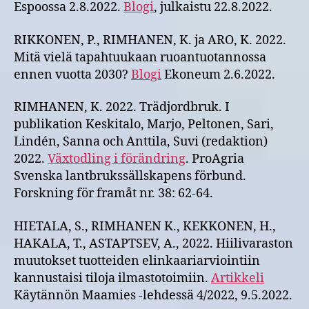
Espoossa 2.8.2022.
Blogi
, julkaistu 22.8.2022.
RIKKONEN, P., RIMHANEN, K. ja ARO, K. 2022.
Mitä vielä tapahtuukaan ruoantuotannossa
ennen vuotta 2030?
Blogi
Ekoneum 2.6.2022.
RIMHANEN, K. 2022. Trädjordbruk. I
publikation Keskitalo, Marjo, Peltonen, Sari,
Lindén, Sanna och Anttila, Suvi (redaktion)
2022.
Växtodling i förändring
. ProAgria
Svenska lantbrukssällskapens förbund.
Forskning för framåt nr. 38: 62-64.
HIETALA, S., RIMHANEN K., KEKKONEN, H.,
HAKALA, T., ASTAPTSEV, A., 2022. Hiilivaraston
muutokset tuotteiden elinkaariarviointiin
kannustaisi tiloja ilmastotoimiin.
Artikkeli
Käytännön Maamies -lehdessä 4/2022, 9.5.2022.