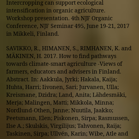
Intercropping can support ecological
intensification in organic agriculture.
Workshop presentation. 4th NJF Organic
Conference, NJF Seminar 495, June 19-21, 2017
in Mikkeli, Finland.
SAVIKKO, R., HIMANEN, S., RIMHANEN, K. and
MÄKINEN, H. 2017. How to find pathways
towards climate-smart agriculture -Views of
farmers, educators and advisers in Finland.
Abstract. In: Aakkula, Jyrki; Hakala, Kaija;
Huhta, Harri; Iivonen, Sari; Jurvanen, Ulla;
Kreismane, Dzidra; Land, Anita; Lähdesmäki,
Merja; Malingen, Matti; Mikkola, Minna;
Nordlund-Othen, Janne; Nuutila, Jaakko;
Peetsmann, Elen; Piskonen, Sirpa; Rasmussen,
Ilse A.; Skulskis, Virgilijus; Tahvonen, Raija;
Taskinen, Sirpa; Ullvén, Karin; Wibe, Atle and