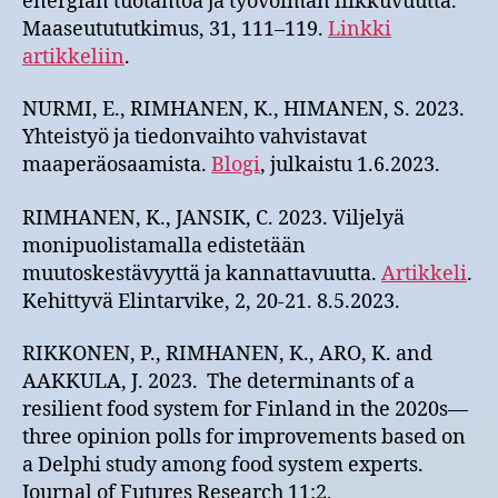
energian tuotantoa ja työvoiman liikkuvuutta.
Maaseutututkimus, 31, 111–119.
Linkki
artikkeliin
.
NURMI, E., RIMHANEN, K., HIMANEN, S. 2023.
Yhteistyö ja tiedonvaihto vahvistavat
maaperäosaamista.
Blogi
, julkaistu 1.6.2023.
RIMHANEN, K., JANSIK, C. 2023. Viljelyä
monipuolistamalla edistetään
muutoskestävyyttä ja kannattavuutta.
Artikkeli
.
Kehittyvä Elintarvike, 2, 20-21. 8.5.2023.
RIKKONEN, P., RIMHANEN, K., ARO, K. and
AAKKULA, J. 2023. The determinants of a
resilient food system for Finland in the 2020s—
three opinion polls for improvements based on
a Delphi study among food system experts.
Journal of Futures Research 11:2,