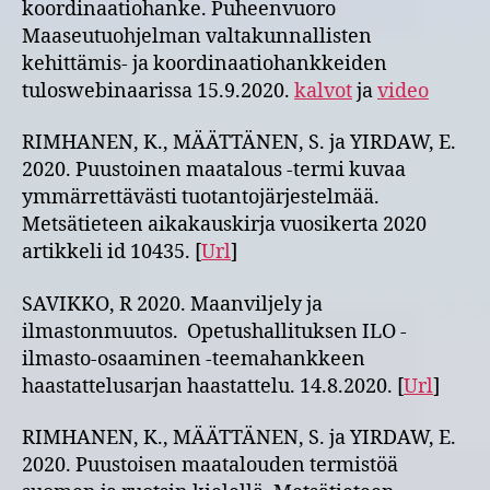
koordinaatiohanke. Puheenvuoro
Maaseutuohjelman valtakunnallisten
kehittämis- ja koordinaatiohankkeiden
tuloswebinaarissa 15.9.2020.
kalvot
ja
video
RIMHANEN, K., MÄÄTTÄNEN, S. ja YIRDAW, E.
2020. Puustoinen maatalous -termi kuvaa
ymmärrettävästi tuotantojärjestelmää.
Metsätieteen aikakauskirja vuosikerta 2020
artikkeli id 10435. [
Url
]
SAVIKKO, R 2020. Maanviljely ja
ilmastonmuutos. Opetushallituksen ILO -
ilmasto-osaaminen -teemahankkeen
haastattelusarjan haastattelu. 14.8.2020. [
Url
]
RIMHANEN, K., MÄÄTTÄNEN, S. ja YIRDAW, E.
2020. Puustoisen maatalouden termistöä