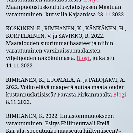
Maanpuolustuskoulutusyhdistyksen Maatilan
varautuminen -kurssilla Kajaanissa 23.11.2022.
KOSKINEN, E., RIMHANEN, K., KÄNKÄNEN, H.,
KORPELAINEN, V. ja SAVIKKO, R. 2022.
Maatalouden suurimmat haasteet ja niihin
varautuminen varsinaissuomalaisten
viljelijöiden näkökulmasta.
Blogi
, julkaistu
11.11.2022​.
RIMHANEN, K., LUOMALA, A. ja PALOJÄRVI, A.
2022. Voiko elävä maaperä auttaa maatalouden
kustannuskriisissä? Parasta Pirkanmaalta
Blogi
8.11.2022.
RIMHANEN, K. 2022. Ilmastonmuutokseen
varautuminen. Esitys Hiilineutraali Etelä-
Karjala: sopeutuuko maaseutu hiiltymiseen? -