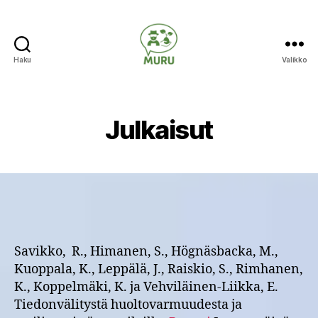
Haku
Valikko
Ilmastonmuutokseen
varautuminen
maataloudessa
Julkaisut
Savikko, R., Himanen, S., Högnäsbacka, M.,
Kuoppala, K., Leppälä, J., Raiskio, S., Rimhanen,
K., Koppelmäki, K. ja Vehviläinen-Liikka, E.
Tiedonvälitystä huoltovarmuudesta ja