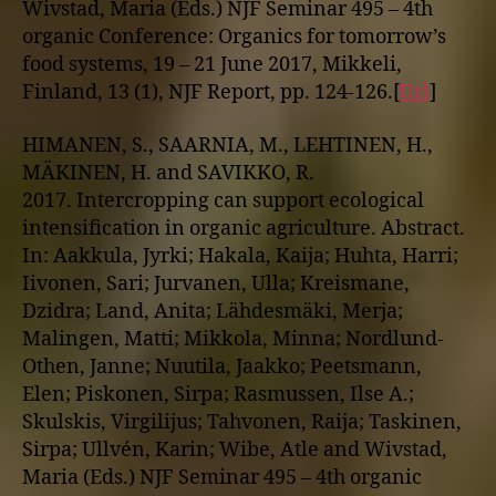
Wivstad, Maria (Eds.) NJF Seminar 495 – 4th
organic Conference: Organics for tomorrow’s
food systems, 19 – 21 June 2017, Mikkeli,
Finland, 13 (1), NJF Report, pp. 124-126.[
Url
]
HIMANEN, S., SAARNIA, M., LEHTINEN, H.,
MÄKINEN, H. and SAVIKKO, R.
2017. Intercropping can support ecological
intensification in organic agriculture. Abstract.
In: Aakkula, Jyrki; Hakala, Kaija; Huhta, Harri;
Iivonen, Sari; Jurvanen, Ulla; Kreismane,
Dzidra; Land, Anita; Lähdesmäki, Merja;
Malingen, Matti; Mikkola, Minna; Nordlund-
Othen, Janne; Nuutila, Jaakko; Peetsmann,
Elen; Piskonen, Sirpa; Rasmussen, Ilse A.;
Skulskis, Virgilijus; Tahvonen, Raija; Taskinen,
Sirpa; Ullvén, Karin; Wibe, Atle and Wivstad,
Maria (Eds.) NJF Seminar 495 – 4th organic