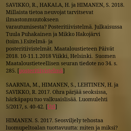
SAVIKKO, R., HAKALA, H. ja HIMANEN, S. 2018.
Millaista tietoa neuvojat tarvitsevat
ilmastonmuutokseen
varautumisesta? Posteritiivistelmä. Julkaisussa
Tuula Puhakainen ja Mikko Hakojärvi
(toim.).Esitelmä- ja
posteritiivistelmät. Maataloustieteen Päivät
2018. 10-11.1.2018 Viikki, Helsinki. Suomen
Maataloustieteellisen seuran tiedote no 34. s.
285. [
posteritiivistelmä
]
SAARNIA, M., HIMANEN, S., LEHTINEN, H. ja
SAVIKKO, R. 2017. Ohra pärjää seoksissa,
härkäpapu tuo valkuaislisää. Luomulehti
5/2017, s. 40-42. [
Url
]
HIMANEN. S. 2017. Seosviljely tehostaa
luomupeltoalan tuottavuutta: miten ja miksi?