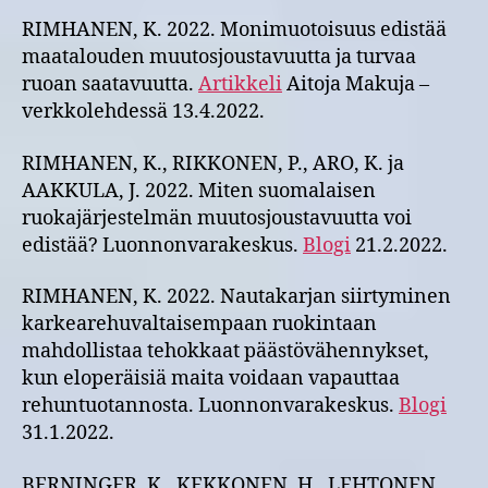
RIMHANEN, K. 2022. Monimuotoisuus edistää
maatalouden muutosjoustavuutta ja turvaa
ruoan saatavuutta.
Artikkeli
Aitoja Makuja –
verkkolehdessä 13.4.2022.
RIMHANEN, K., RIKKONEN, P., ARO, K. ja
AAKKULA, J. 2022. Miten suomalaisen
ruokajärjestelmän muutosjoustavuutta voi
edistää? Luonnonvarakeskus.
Blogi
21.2.2022.
RIMHANEN, K. 2022. Nautakarjan siirtyminen
karkearehuvaltaisempaan ruokintaan
mahdollistaa tehokkaat päästövähennykset,
kun eloperäisiä maita voidaan vapauttaa
rehuntuotannosta. Luonnonvarakeskus.
Blogi
31.1.2022.
BERNINGER, K., KEKKONEN, H., LEHTONEN,