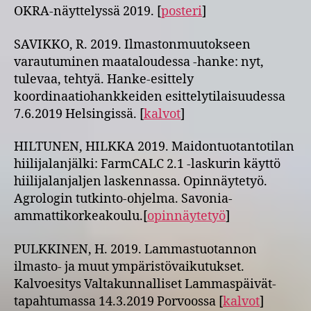
OKRA-näyttelyssä 2019. [
posteri
]
SAVIKKO, R. 2019. Ilmastonmuutokseen
varautuminen maataloudessa -hanke: nyt,
tulevaa, tehtyä. Hanke-esittely
koordinaatiohankkeiden esittelytilaisuudessa
7.6.2019 Helsingissä. [
kalvot
]
HILTUNEN, HILKKA 2019. Maidontuotantotilan
hiilijalanjälki: FarmCALC 2.1 -laskurin käyttö
hiilijalanjaljen laskennassa. Opinnäytetyö.
Agrologin tutkinto-ohjelma. Savonia-
ammattikorkeakoulu.[
opinnäytetyö
]
PULKKINEN, H. 2019. Lammastuotannon
ilmasto- ja muut ympäristövaikutukset.
Kalvoesitys Valtakunnalliset Lammaspäivät-
tapahtumassa 14.3.2019 Porvoossa [
kalvot
]