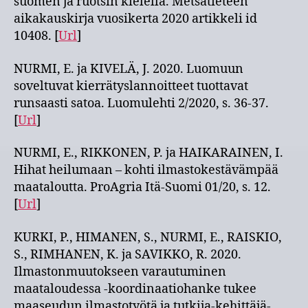
suomen ja ruotsin kielellä. Metsätieteen
aikakauskirja vuosikerta 2020 artikkeli id
10408. [
Url
]
NURMI, E. ja KIVELÄ, J. 2020. Luomuun
soveltuvat kierrätyslannoitteet tuottavat
runsaasti satoa. Luomulehti 2/2020, s. 36-37.
[
Url
]
NURMI, E., RIKKONEN, P. ja HAIKARAINEN, I.
Hihat heilumaan – kohti ilmastokestävämpää
maataloutta. ProAgria Itä-Suomi 01/20, s. 12.
[
Url
]
KURKI, P., HIMANEN, S., NURMI, E., RAISKIO,
S., RIMHANEN, K. ja SAVIKKO, R. 2020.
Ilmastonmuutokseen varautuminen
maataloudessa -koordinaatiohanke tukee
maaseudun ilmastotyötä ja tutkija-kehittäjä-