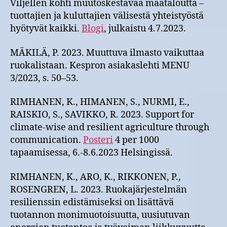
Viljellen kohti muutoskestävää maataloutta –
tuottajien ja kuluttajien välisestä yhteistyöstä
hyötyvät kaikki.
Blogi
, julkaistu 4.7.2023.
MÄKILÄ, P. 2023. Muuttuva ilmasto vaikuttaa
ruokalistaan. Kespron asiakaslehti MENU
3/2023, s. 50–53.
RIMHANEN, K., HIMANEN, S., NURMI, E.,
RAISKIO, S., SAVIKKO, R. 2023. Support for
climate-wise and resilient agriculture through
communication.
Posteri
4 per 1000
tapaamisessa, 6.-8.6.2023 Helsingissä.
RIMHANEN, K., ARO, K., RIKKONEN, P.,
ROSENGREN, L. 2023. Ruokajärjestelmän
resilienssin edistämiseksi on lisättävä
tuotannon monimuotoisuutta, uusiutuvan