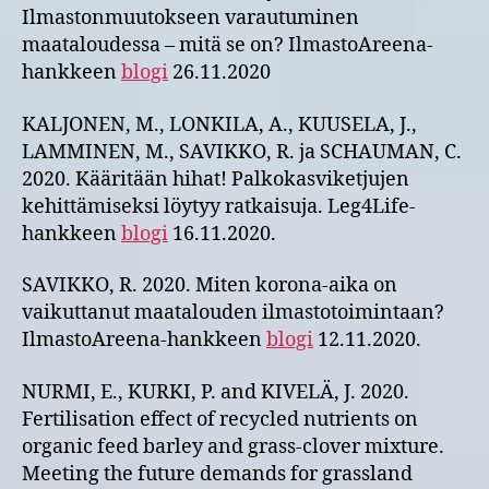
Ilmastonmuutokseen varautuminen
maataloudessa – mitä se on? IlmastoAreena-
hankkeen
blogi
26.11.2020
KALJONEN, M., LONKILA, A., KUUSELA, J.,
LAMMINEN, M., SAVIKKO, R. ja SCHAUMAN, C.
2020. Kääritään hihat! Palkokasviketjujen
kehittämiseksi löytyy ratkaisuja. Leg4Life-
hankkeen
blogi
16.11.2020.
SAVIKKO, R. 2020. Miten korona-aika on
vaikuttanut maatalouden ilmastotoimintaan?
IlmastoAreena-hankkeen
blogi
12.11.2020.
NURMI, E., KURKI, P. and KIVELÄ, J. 2020.
Fertilisation effect of recycled nutrients on
organic feed barley and grass-clover mixture.
Meeting the future demands for grassland