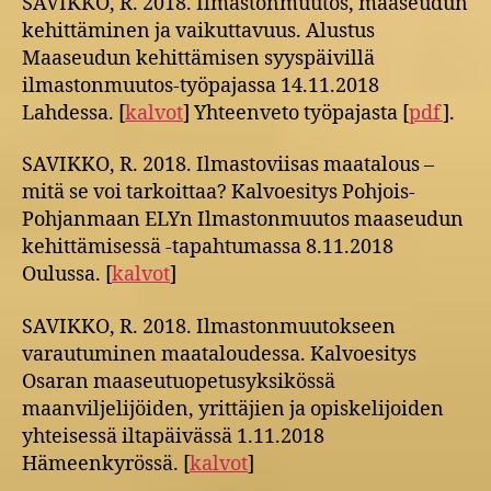
SAVIKKO, R. 2018. Ilmastonmuutos, maaseudun
kehittäminen ja vaikuttavuus. Alustus
Maaseudun kehittämisen syyspäivillä
ilmastonmuutos-työpajassa 14.11.2018
Lahdessa. [
kalvot
] Yhteenveto työpajasta [
pdf
].
SAVIKKO, R. 2018. Ilmastoviisas maatalous –
mitä se voi tarkoittaa? Kalvoesitys Pohjois-
Pohjanmaan ELYn Ilmastonmuutos maaseudun
kehittämisessä -tapahtumassa 8.11.2018
Oulussa. [
kalvot
]
SAVIKKO, R. 2018. Ilmastonmuutokseen
varautuminen maataloudessa. Kalvoesitys
Osaran maaseutuopetusyksikössä
maanviljelijöiden, yrittäjien ja opiskelijoiden
yhteisessä iltapäivässä 1.11.2018
Hämeenkyrössä. [
kalvot
]