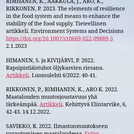
RIMHANEN, K., AAKKULA, J., ARO, K.,
RIKKONEN, P. 2023. The elements of resilience
in the food system and means to enhance the
stability of the food supply. Tieteellinen
artikkeli. Environment Systems and Decisions
https://doi.org/10.1007/s10669-022-09889-5
2.1.2023
HIMANEN, S. ja KIVIJÄRVI, P. 2022.
Rapsipistiäistuhot öljykasvien riesana.
Artikkeli
. Luomulehti 6/2022: 40-41.​
RIKKONEN, P., RIMHANEN, K., ARO K. 2022.
Maatalouden muutosjoustavuus yhä
tärkeämpää.
Artikkeli
. Kehittyvä Elintarvike, 6,
42-43. 14.12.2022.
SAVIKKO, R. 2022. Ilmastonmuutokseen
varautuminen maataloudessa.
Esitys