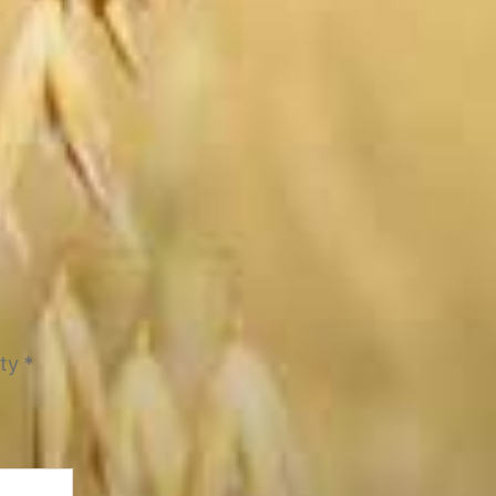
tty
*