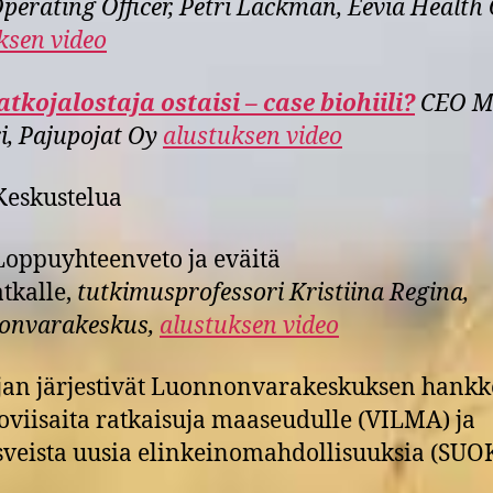
Operating Officer, Petri Lackman, Eevia Health
ksen video
atkojalostaja ostaisi – case biohiili?
CEO M
i, Pajupojat Oy
alustuksen video
Keskustelua
Loppuyhteenveto ja eväitä
tkalle,
tutkimusprofessori Kristiina Regina,
onvarakeskus,
alustuksen video
an järjestivät Luonnonvarakeskuksen hankk
oviisaita ratkaisuja maaseudulle (VILMA) ja
veista uusia elinkeinomahdollisuuksia (SUO