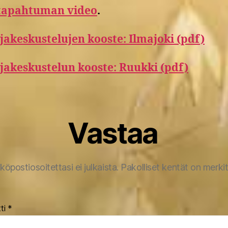
tapahtuman video
.
akeskustelujen kooste: Ilmajoki (pdf)
jakeskustelun kooste: Ruukki (pdf)
Vastaa
köpostiosoitettasi ei julkaista.
Pakolliset kentät on merki
ti
*