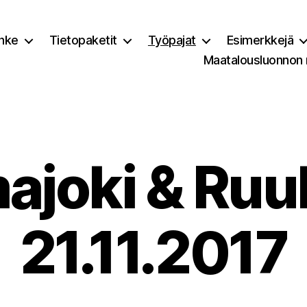
nke
Tietopaketit
Työpajat
Esimerkkejä
Maatalousluonnon
majoki & Ruu
21.11.2017