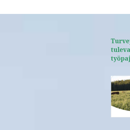
Turvep
tulev
työpa