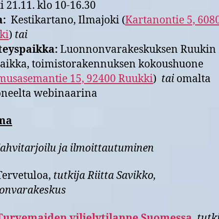
i 21.11. klo 10-16.30
a:
Kestikartano, Ilmajoki (
Kartanontie 5, 608
ki
)
tai
teyspaikka:
Luonnonvarakeskuksen Ruukin
aikka, toimistorakennuksen kokoushuone
musasemantie 15, 92400 Ruukki
)
tai
omalta
oneelta webinaarina
ma
ahvitarjoilu ja ilmoittautuminen
Tervetuloa,
tutkija Riitta Savikko,
onvarakeskus
Turvemaiden viljelytilanne Suomessa
,
tutk