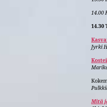
14.00
14.30
Kasvat
Jyrki 
Koste
Marik
Kokemu
Pulkki
Mitä j