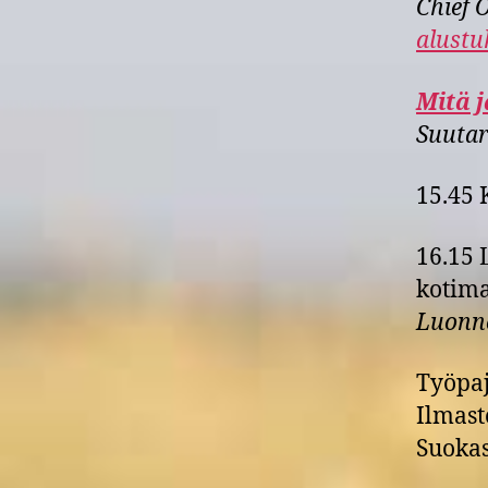
Chief 
alustu
Mitä j
Suutar
15.45 
16.15 
kotima
Luonn
Työpaj
Ilmast
Suokas