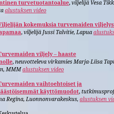
entinen turvetuotantoalue
,
viljelijä Vesa Tikk
ka
alustuksen video
Viljelijän kokemuksia turvemaiden viljelys
rapamaa
,
viljelijä Jussi Talvitie, Lapua
alustuk
Turvemaiden viljely – haaste
nolle
,
neuvotteleva virkamies Marja-Liisa Tap
öm, MMM
alustuksen video
Turvemaiden vaihtoehtoiset ja
äästöisemmät käyttömuodot
,
tutkimusprof
ina Regina, Luonnonvarakeskus,
alustuksen vi
Keskustelua