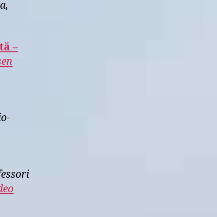
a,
tä –
sen
io-
essori
deo