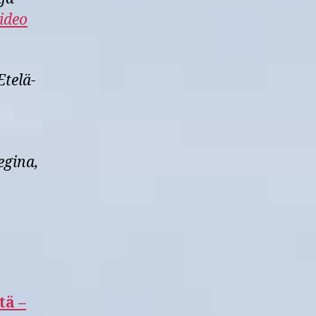
ideo
Etelä-
egina,
tä –