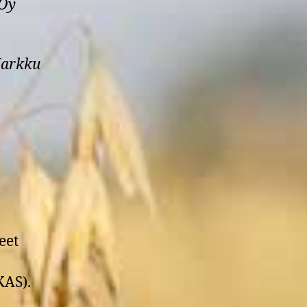
 Oy
arkku
eet
KAS).