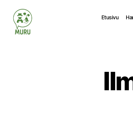
Etusivu
Ha
Ilmastonmuutokseen
varautuminen
maataloudessa
Il