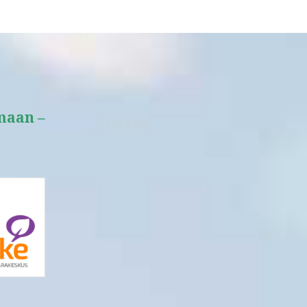
maan –