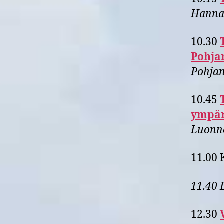
Hanna
10.30
Pohja
Pohja
10.45
ympär
Luonn
11.00 
11.4
0
L
12.30