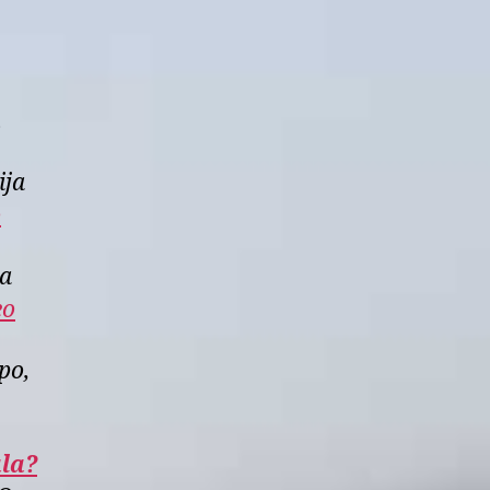
t
ija
o
ja
eo
po,
ala?