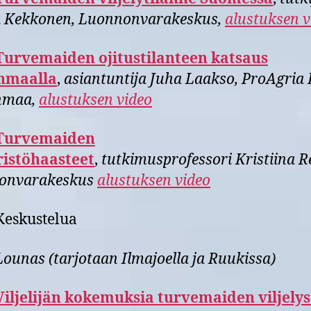
 Kekkonen, Luonnonvarakeskus,
alustuksen v
Turvemaiden ojitustilanteen katsaus
nmaalla
,
asiantuntija Juha Laakso,
ProAgria 
nmaa,
alustuksen video
Turvemaiden
istöhaasteet
,
tutkimusprofessori Kristiina R
onvarakeskus
alustuksen video
Keskustelua
ounas (tarjotaan
Ilmajoella ja Ruukissa)
Viljelijän kokemuksia turvemaiden viljelys