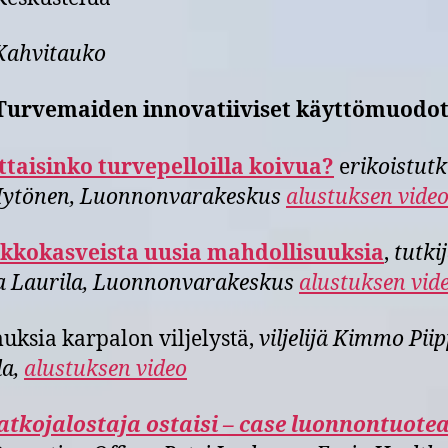
Kahvitauko
 Turvemaiden innovatiiviset käyttömuodo
taisinko turvepelloilla koivua?
e
rikoistutk
Hytönen, Luonnonvarakeskus
alustuksen vide
ikkokasveista uusia mahdollisuuksia
,
tutki
a Laurila, Luonnonvarakeskus
alustuksen vid
ksia karpalon viljelystä,
viljelijä Kimmo Piip
la,
alustuksen video
atkojalostaja ostaisi – case luonnontuote