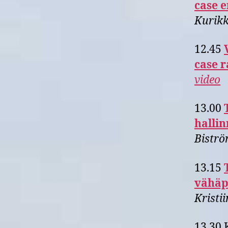
case 
Kurik
12.45
case 
video
13.00
hallin
Bistr
13.15
vähäp
Kristi
13.30 