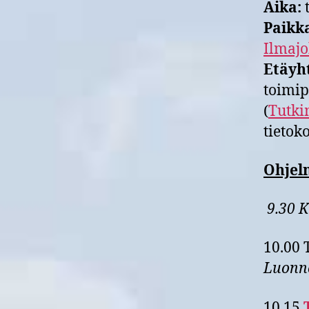
Aika:
t
Paikk
Ilmajo
Etäyh
toimip
(
Tutki
tietok
Ohjel
9.30 K
10.00 
Luonn
10.15