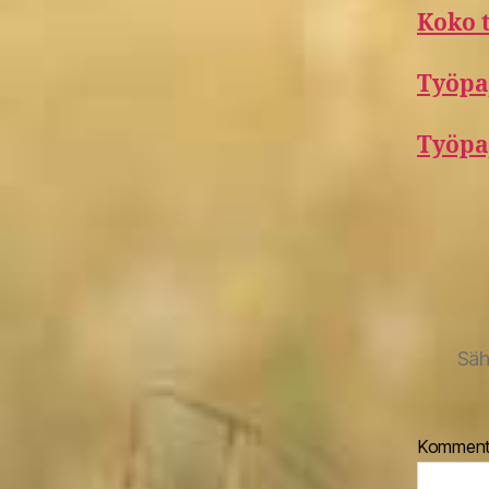
Koko 
Työpaj
Työpa
Säh
Komment