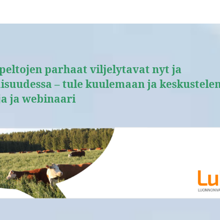
eltojen parhaat viljelytavat nyt ja
aisuudessa – tule kuulemaan ja keskustele
ja ja webinaari