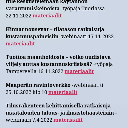
tule keskustelemaan käytännön
varautumiskeinoista
-työpaja Tuorlassa
22.11.2022
materiaalit
Hinnat nousevat − tilatason ratkaisuja
kustannuspaineisiin
-webinaari 17.11.2022
materiaalit
Tuottoa maanhoidosta – voiko uudistava
viljely auttaa kustannuskriisissä?
-työpaja
Tampereella 16.11.2022
materiaalit
Maaperän ravintoverkko
-webinaari ti
25.10.2022 klo 10
materiaalit
Tilusrakenteen kehittämisellä ratkaisuja
maatalouden talous- ja ilmastohaasteisiin
-
webinaari 7.4.2022
materiaalit