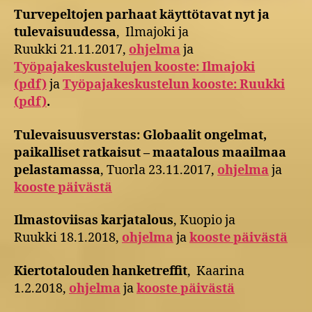
Turvepeltojen parhaat käyttötavat nyt ja
tulevaisuudessa
, Ilmajoki ja
Ruukki 21.11.2017,
ohjelma
ja
Työpajakeskustelujen kooste: Ilmajoki
(pdf)
ja
Työpajakeskustelun kooste: Ruukki
(pdf)
.
Tulevaisuusverstas: Globaalit ongelmat,
paikalliset ratkaisut – maatalous maailmaa
pelastamassa
, Tuorla 23.11.2017,
ohjelma
ja
kooste päivästä
Ilmastoviisas karjatalous
, Kuopio ja
Ruukki 18.1.2018,
ohjelma
ja
kooste päivästä
Kiertotalouden hanketreffit
, Kaarina
1.2.2018,
ohjelma
ja
kooste päivästä