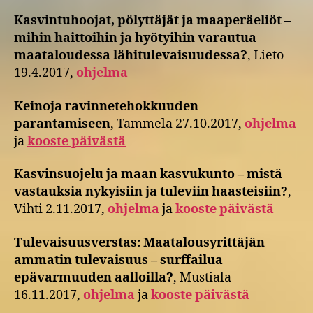
Kasvintuhoojat, pölyttäjät ja maaperäeliöt –
mihin haittoihin ja hyötyihin varautua
maataloudessa lähitulevaisuudessa?
, Lieto
19.4.2017,
ohjelma
Keinoja ravinnetehokkuuden
parantamiseen
, Tammela 27.10.2017,
ohjelma
ja
kooste päivästä
Kasvinsuojelu ja maan kasvukunto – mistä
vastauksia nykyisiin ja tuleviin haasteisiin?
,
Vihti 2.11.2017,
ohjelma
ja
kooste päivästä
Tulevaisuusverstas: Maatalousyrittäjän
ammatin tulevaisuus – surffailua
epävarmuuden aalloilla?
, Mustiala
16.11.2017,
ohjelma
ja
kooste päivästä