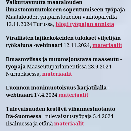
Vaikuttavuutta maatalouden
ilmastonmuutokseen sopeutumiseen-työpaja
Maatalouden ympäristötiedon vaihtopäivillä
13.11.2024 Turussa,
blogi työpajan annista
Virallisten lajikekokeiden tulokset viljelijän
työkaluna -webinaari
12.11.2024,
materiaalit
Ilmastoviisas ja muutosjoustava maaseutu -
työpaja
Maaseutuparlamentissa 28.9.2024
Nurmeksessa,
materiaalit
Luonnon monimuotoisuus karjatilalla -
webinaari
17.4.2024
materiaalit
Tulevaisuuden kestävä vihannestuotanto
Itä-Suomessa –
tulevaisuustyöpaja 5.4.2024
Iisalmessa ja etänä
materiaalit