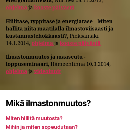
energianlähteistä
, Nurmes 28.11.2013,
ohjelma
ja
kooste päivästä
Hiilitase, typpitase ja energiatase – Miten
hallita niitä maatilalla ilmastoviisaasti ja
kustannustehokkaasti?
, Pieksämäki
14.1.2014,
ohjelma
ja
kooste päivästä
Ilmastonmuutos ja maaseutu -
loppuseminaari
, Hämeenlinna 10.3.2014,
ohjelma
ja
videoinnit
Mikä ilmastonmuutos?
Miten hillitä muutosta?
Mihin ja miten sopeudutaan?