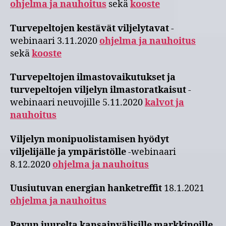
ohjelma ja nauhoitus
sekä
kooste
Turvepeltojen kestävät viljelytavat
-
webinaari 3.11.2020
ohjelma ja nauhoitus
sekä
kooste
Turvepeltojen ilmastovaikutukset ja
turvepeltojen viljelyn ilmastoratkaisut
-
webinaari neuvojille 5.11.2020
kalvot ja
nauhoitus
Viljelyn monipuolistamisen hyödyt
viljelijälle ja ympäristölle
-webinaari
8.12.2020
ohjelma ja nauhoitus
Uusiutuvan energian hanketreffit
18.1.2021
ohjelma ja nauhoitus
Pavun juurelta kansainvälisille markkinoille