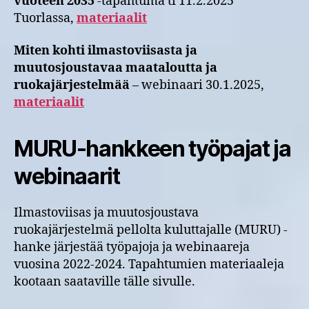
vuoteen 2035
-tapahtuma ti 11.2.2025
Tuorlassa,
materiaalit
Miten kohti ilmastoviisasta ja
muutosjoustavaa maataloutta ja
ruokajärjestelmää
– webinaari 30.1.2025,
materiaalit
MURU-hankkeen työpajat ja
webinaarit
Ilmastoviisas ja muutosjoustava
ruokajärjestelmä pellolta kuluttajalle (MURU) -
hanke järjestää työpajoja ja webinaareja
vuosina 2022-2024. Tapahtumien materiaaleja
kootaan saataville tälle sivulle.