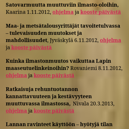
Satovarmuutta muuttuviin
ilmasto-oloihin,
Kaarina 1.11.2012,
ohjelma
ja
kooste päivästä
Maa- ja metsätalousyrittäjät tavoitetulvassa
– tulevaisuuden muutokset ja
mahdollisuudet
, Jyväskylä 6.11.2012,
ohjelma
ja
kooste päivästä
Kuinka ilmastonmuutos vaikuttaa Lapin
maaseutuelinkeinoihin?
Rovaniemi 8.11.2012,
ohjelma
ja
kooste päivästä
Ratkaisuja rehuntuotannon
kannattavuuteen ja kestävyyteen
muuttuvassa ilmastossa,
Nivala 20.3.2013,
ohjelma
ja
kooste päivästä
Lannan ravinteet käyttöön – hyötyjä tilan