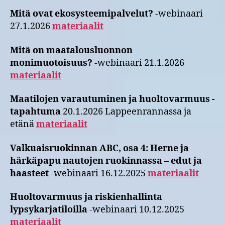
Mitä ovat ekosysteemipalvelut?
-webinaari
27.1.2026
materiaalit
Mitä on maatalousluonnon
monimuotoisuus?
-webinaari 21.1.2026
materiaalit
Maatilojen varautuminen ja huoltovarmuus -
tapahtuma
20.1.2026 Lappeenrannassa ja
etänä
materiaalit
Valkuaisruokinnan ABC, osa 4: Herne ja
härkäpapu nautojen ruokinnassa – edut ja
haasteet
-webinaari 16.12.2025
materiaalit
Huoltovarmuus ja riskienhallinta
lypsykarjatiloilla
-webinaari 10.12.2025
materiaalit