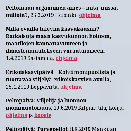
Peltomaan orgaaninen aines – mitä, missä,
milloin?
, 25.3.2019 Helsinki,
ohjelma
Millä eväillä tuleviin kasvukausiin?
Ratkaisuja maan kasvukunnon hoitoon,
maatilojen kannattavuuteen ja
ilmastonmuutokseen varautumiseen
,
1.4.2019 Sastamala,
ohjelma
Erikoiskasvipäivä – Kohti monipuolista ja
tuottavaa viljelyä erikoiskasvien avulla
,
25.4.2019 Leppävirta,
ohjelma
Peltopäivä: Viljelijä ja luonnon
monimuotoisuus
, 19.6.2019 Kilpiän tila, Lohja,
ohjelma
ja
kooste
Peltopäivä: Turvepellot
, 8.8.2019 Mankilan