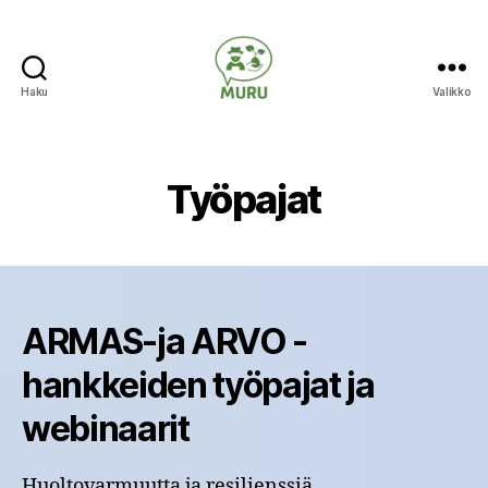
Haku
Valikko
Ilmastonmuutokseen
varautuminen
maataloudessa
Työpajat
ARMAS-ja ARVO -
hankkeiden työpajat ja
webinaarit
Huoltovarmuutta ja resilienssiä