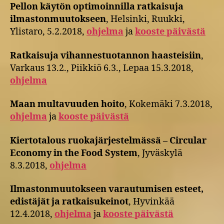
Pellon käytön optimoinnilla ratkaisuja
ilmastonmuutokseen
, Helsinki, Ruukki,
Ylistaro, 5.2.2018,
ohjelma
ja
kooste päivästä
Ratkaisuja vihannestuotannon haasteisiin
,
Varkaus 13.2., Piikkiö 6.3., Lepaa 15.3.2018,
ohjelma
Maan multavuuden hoito
, Kokemäki 7.3.2018,
ohjelma
ja
kooste päivästä
Kiertotalous ruokajärjestelmässä – Circular
Economy in the Food System
, Jyväskylä
8.3.2018,
ohjelma
Ilmastonmuutokseen varautumisen esteet,
edistäjät ja ratkaisukeinot
, Hyvinkää
12.4.2018,
ohjelma
ja
kooste päivästä