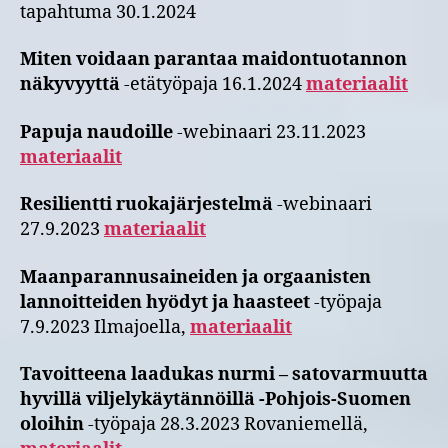
tapahtuma 30.1.2024
Miten voidaan parantaa maidontuotannon
näkyvyyttä
-etätyöpaja 16.1.2024
materi
aalit
Papuja naudoille
-webinaari 23.11.2023
materia
alit
Resilientti ruokajärjestelmä
-webinaari
27.9.2023
materiaalit
Maanparannusaineiden ja orgaanisten
lannoitteiden hyödyt ja haasteet
-työpaja
7.9.2023 Ilmajoella,
materiaal
it
Tavoitteena laadukas nurmi – satovarmuutta
hyvillä viljelykäytännöillä -Pohjois-Suomen
oloihin
-työpaja 28.3.2023 Rovaniemellä,