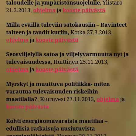
taloudelle ja ympäristönsuojelulle,
Ylistaro
21.3.2013,
ohjelma
ja
kooste päivästä
Millä eväillä tuleviin satokausiin – Ravinteet
talteen ja taudit kuriin,
Kotka 27.3.2013,
ohjelma
ja
kooste päivästä
Seosviljelyllä satoa ja viljelyvarmuutta nyt ja
tulevaisuudessa
, Huittinen 25.11.2013,
ohjelma
ja
kooste päivästä
Myrskyt ja muuttuva politiikka- miten
varautua tulevaisuuden riskeihin
maatilalla?
, Kiuruvesi 27.11.2013,
ohjelma
ja
kooste päivästä
Kohti energiaomavaraista maatilaa –
edullisia ratkaisuja uusiutuvista