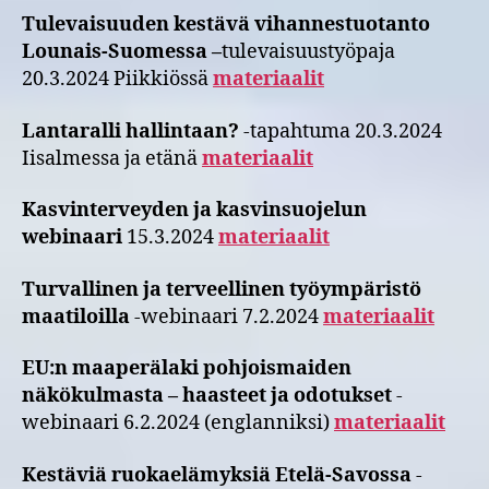
Tulevaisuuden kestävä vihannestuotanto
Lounais-Suomessa –
tulevaisuustyöpaja
20.3.2024 Piikkiössä
materiaalit
Lantaralli hallintaan?
-tapahtuma 20.3.2024
Iisalmessa ja etänä
materiaalit
Kasvinterveyden ja kasvinsuojelun
webinaari
15.3.2024
materiaalit
Turvallinen ja terveellinen työympäristö
maatiloilla
-webinaari 7.2.2024
materiaalit
EU:n maaperälaki pohjoismaiden
näkökulmasta – haasteet ja odotukset
-
webinaari 6.2.2024 (englanniksi)
materiaalit
Kestäviä ruokaelämyksiä Etelä-Savossa
-