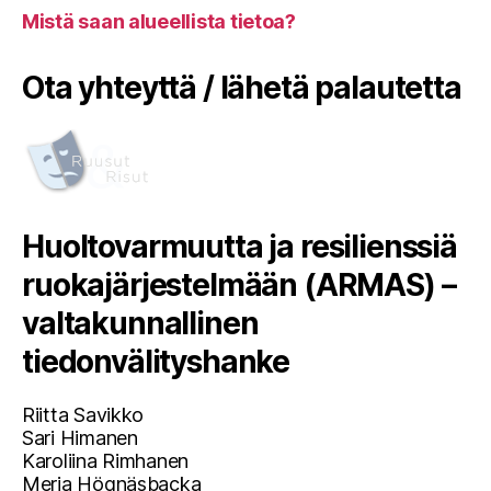
Mistä saan alueellista tietoa?
Ota yhteyttä / lähetä palautetta
Huoltovarmuutta ja resilienssiä
ruokajärjestelmään (ARMAS) –
valtakunnallinen
tiedonvälityshanke
Riitta Savikko
Sari Himanen
Karoliina Rimhanen
Merja Högnäsbacka