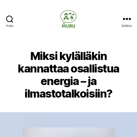
Haku
Valikko
Ilmastonmuutokseen
varautuminen
maataloudessa
Miksi kylälläkin
kannattaa osallistua
energia – ja
ilmastotalkoisiin?