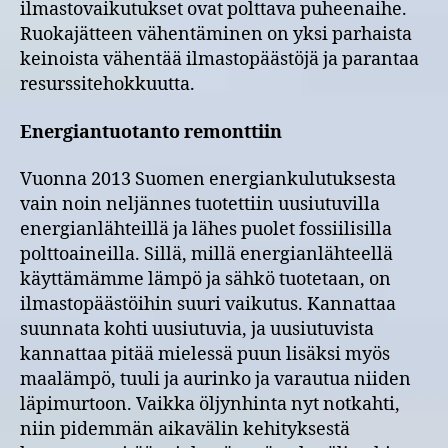
ilmastovaikutukset ovat polttava puheenaihe.
Ruokajätteen vähentäminen on yksi parhaista
keinoista vähentää ilmastopäästöjä ja parantaa
resurssitehokkuutta.
Energiantuotanto remonttiin
Vuonna 2013 Suomen energiankulutuksesta
vain noin neljännes tuotettiin uusiutuvilla
energianlähteillä ja lähes puolet fossiilisilla
polttoaineilla. Sillä, millä energianlähteellä
käyttämämme lämpö ja sähkö tuotetaan, on
ilmastopäästöihin suuri vaikutus. Kannattaa
suunnata kohti uusiutuvia, ja uusiutuvista
kannattaa pitää mielessä puun lisäksi myös
maalämpö, tuuli ja aurinko ja varautua niiden
läpimurtoon. Vaikka öljynhinta nyt notkahti,
niin pidemmän aikavälin kehityksestä