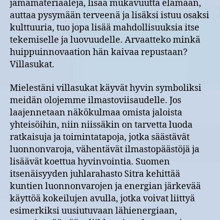
jämämateriaaleja, lisää mukavuutta elämään,
auttaa pysymään terveenä ja lisäksi istuu osaksi
kulttuuria, tuo jopa lisää mahdollisuuksia itse
tekemiselle ja luovuudelle. Arvaatteko minkä
huippuinnovaation hän kaivaa repustaan?
Villasukat.
Mielestäni villasukat käyvät hyvin symboliksi
meidän olojemme ilmastoviisaudelle. Jos
laajennetaan näkökulmaa omista jaloista
yhteisöihin, niin niissäkin on tarvetta luoda
ratkaisuja ja toimintatapoja, jotka säästävät
luonnonvaroja, vähentävät ilmastopäästöjä ja
lisäävät koettua hyvinvointia. Suomen
itsenäisyyden juhlarahasto Sitra kehittää
kuntien luonnonvarojen ja energian järkevää
käyttöä kokeilujen avulla, jotka voivat liittyä
esimerkiksi uusiutuvaan lähienergiaan,