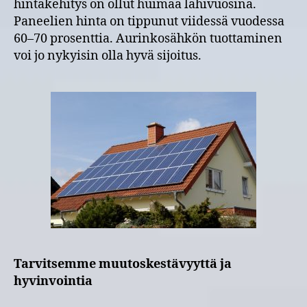
hintakehitys on ollut huimaa lähivuosina.
Paneelien hinta on tippunut viidessä vuodessa
60–70 prosenttia. Aurinkosähkön tuottaminen
voi jo nykyisin olla hyvä sijoitus.
Tarvitsemme muutoskestävyyttä ja
hyvinvointia