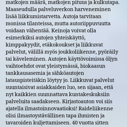
matkojen määrä, matkojen pituus ja kulkutapa.
Maaseudulla palveluverkon harveneminen
lisää liikkumistarvetta. Autoja tarvitaan
monissa tilanteissa, mutta autoriippuvuutta
voidaan vähentää. Keinoja voivat olla
esimerkiksi autojen yhteiskäyttö,
kimppakyydit, etäkokoukset ja liikkuvat
palvelut, välillä myös joukkoliikenne, pyöräily
tai käveleminen. Autojen käyttövoimissa öljyn
vaihtoehdot ovat yleistymässä, biokaasun
tankkausasemia ja sähköautojen
latauspisteitäkin löytyy jo. Liikkuvat palvelut
suuntaisivat asiakkaiden luo, sen sijaan, että
nyt kaikkien suunnattava kuntakeskuksiin
palveluita saadakseen. Kirjastoauton voi siis
ajatella ilmastoinnovaatioksi! Raideliikenne
olisi ilmastoystävällinen tapa ihmisten ja
tavaroiden kuljettamiseen. 40 vuotta sitten