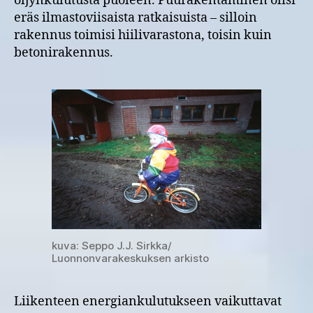
öljynkulutusta puoleen. Puurakentaminen olisi
eräs ilmastoviisaista ratkaisuista – silloin
rakennus toimisi hiilivarastona, toisin kuin
betonirakennus.
kuva: Seppo J.J. Sirkka/
Luonnonvarakeskuksen arkisto
Liikenteen energiankulutukseen vaikuttavat