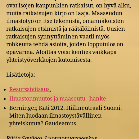
ovat isojen kaupunkien ratkaisut, on hyvä alku,
mutta ratkaisujen kirjo on laaja. Maaseudun
ilmastotyö on itse tekemistä, omannäköisten
ratkaisujen etsimistä ja räätälöimistä. Uusien
ratkaisujen synnyttäminen vaatii myös
rohkeutta tehdä asioita, joiden lopputulos on
epävarma. Aloittaa voisi kenties vaikkapa
yhteistyöverkkojen kutomisesta.
Lisätietoja:
Resurssiviisaus
,
Ilmastonmuutos ja maaseutu –hanke
Berninger, Kati 2012: Hiilineutraali Suomi.
Miten luodaan ilmastoystävällinen
yhteiskunta? Gaudeamus
Riitta Savikko, Luonnonvarakeskus