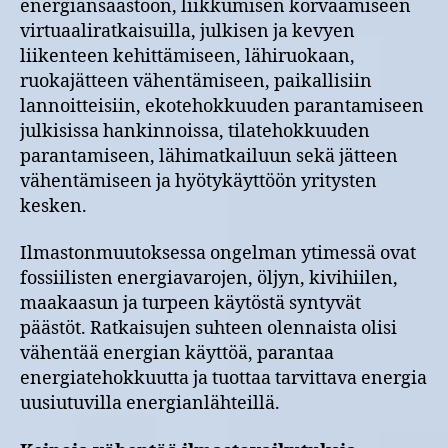
energiansäästöön, liikkumisen korvaamiseen
virtuaaliratkaisuilla, julkisen ja kevyen
liikenteen kehittämiseen, lähiruokaan,
ruokajätteen vähentämiseen, paikallisiin
lannoitteisiin, ekotehokkuuden parantamiseen
julkisissa hankinnoissa, tilatehokkuuden
parantamiseen, lähimatkailuun sekä jätteen
vähentämiseen ja hyötykäyttöön yritysten
kesken.
Ilmastonmuutoksessa ongelman ytimessä ovat
fossiilisten energiavarojen, öljyn, kivihiilen,
maakaasun ja turpeen käytöstä syntyvät
päästöt. Ratkaisujen suhteen olennaista olisi
vähentää energian käyttöä, parantaa
energiatehokkuutta ja tuottaa tarvittava energia
uusiutuvilla energianlähteillä.