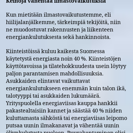
Keinoja vähentää ilmastovaikutuksia
Kun mietitään ilmastovaikutustemme, eli
hiilijalanjälkemme, tärkeimpiä tekijöitä, niin
ne muodostuvat rakennusten ja liikenteen
energiankulutuksesta sekä hankinnoista.
Kiinteistöissä kuluu kaikesta Suomessa
käytetystä energiasta noin 40 %. Kiinteistöjen
käyttötavoissa ja tilatehokkuudesta usein löytyy
paljon parantamisen mahdollisuuksia.
Asukkaiden elintavat vaikuttavat
energiankulutukseen enemmän kuin talon ikä,
talotyyppi tai asukkaiden lukumäärä.
Yrityspuolella energiaviisas kauppa hankkii
pakastealtaisiin kannet ja säästää 40 % niiden
kuluttamasta sähköstä tai energiaviisas leipomo
putsaa uunin ilmakanavat ja vähentää uunin