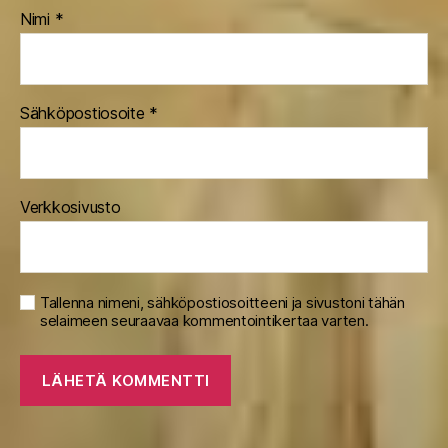
Nimi
*
Sähköpostiosoite
*
Verkkosivusto
Tallenna nimeni, sähköpostiosoitteeni ja sivustoni tähän
selaimeen seuraavaa kommentointikertaa varten.