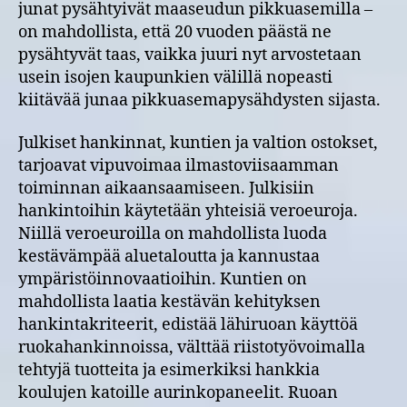
junat pysähtyivät maaseudun pikkuasemilla –
on mahdollista, että 20 vuoden päästä ne
pysähtyvät taas, vaikka juuri nyt arvostetaan
usein isojen kaupunkien välillä nopeasti
kiitävää junaa pikkuasemapysähdysten sijasta.
Julkiset hankinnat, kuntien ja valtion ostokset,
tarjoavat vipuvoimaa ilmastoviisaamman
toiminnan aikaansaamiseen. Julkisiin
hankintoihin käytetään yhteisiä veroeuroja.
Niillä veroeuroilla on mahdollista luoda
kestävämpää aluetaloutta ja kannustaa
ympäristöinnovaatioihin. Kuntien on
mahdollista laatia kestävän kehityksen
hankintakriteerit, edistää lähiruoan käyttöä
ruokahankinnoissa, välttää riistotyövoimalla
tehtyjä tuotteita ja esimerkiksi hankkia
koulujen katoille aurinkopaneelit. Ruoan