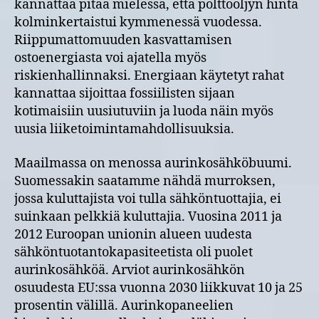
kannattaa pitää mielessä, että polttoöljyn hinta
kolminkertaistui kymmenessä vuodessa.
Riippumattomuuden kasvattamisen
ostoenergiasta voi ajatella myös
riskienhallinnaksi. Energiaan käytetyt rahat
kannattaa sijoittaa fossiilisten sijaan
kotimaisiin uusiutuviin ja luoda näin myös
uusia liiketoimintamahdollisuuksia.
Maailmassa on menossa aurinkosähköbuumi.
Suomessakin saatamme nähdä murroksen,
jossa kuluttajista voi tulla sähköntuottajia, ei
suinkaan pelkkiä kuluttajia. Vuosina 2011 ja
2012 Euroopan unionin alueen uudesta
sähköntuotantokapasiteetista oli puolet
aurinkosähköä. Arviot aurinkosähkön
osuudesta EU:ssa vuonna 2030 liikkuvat 10 ja 25
prosentin välillä. Aurinkopaneelien