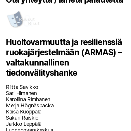
Huoltovarmuutta ja resilienssiä
ruokajärjestelmään (ARMAS) –
valtakunnallinen
tiedonvälityshanke
Riitta Savikko
Sari Himanen
Karoliina Rimhanen
Merja Högnäsbacka
Kaisa Kuoppala
Sakari Raiskio
Jarkko Leppälä
Luonnonvarakeskus