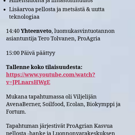
Hiilensidonta ja ilmastonmuutos
Lisäarvoa pellosta ja metsästä & uutta
teknologiaa
14:40
Yhteenveto
, luomukasvintuotannon
asiantuntija Tero Tolvanen, ProAgria
15:00 Päivä päättyy
Tallenne koko tilaisuudesta:
https://www.youtube.com/watch?
v=JPLnarsHWgE
Mukana tapahtumassa oli Viljelijän
AvenaBerner, Soilfood, Ecolan, Biokymppi ja
Fortum.
Tapahtuman järjestivät ProAgrian Kasvua
pellosta -hanke ja Luonnonvarakeskuksen