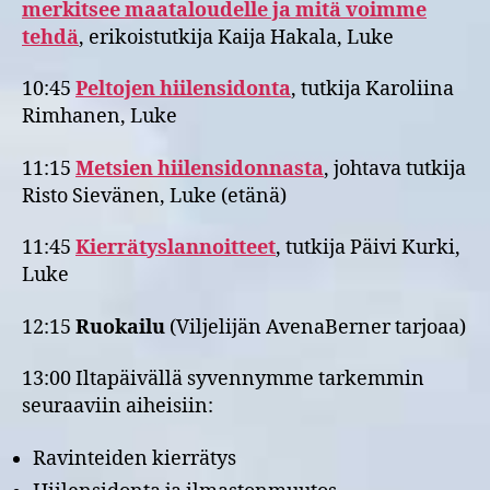
merkitsee maataloudelle ja mitä voimme
tehdä
, erikoistutkija Kaija Hakala, Luke
10:45
Peltojen hiilensidonta
, tutkija Karoliina
Rimhanen, Luke
11:15
Metsien hiilensidonnasta
, johtava tutkija
Risto Sievänen, Luke (etänä)
11:45
Kierrätyslannoitteet
, tutkija Päivi Kurki,
Luke
12:15
Ruokailu
(Viljelijän AvenaBerner tarjoaa)
13:00 Iltapäivällä syvennymme tarkemmin
seuraaviin aiheisiin:
Ravinteiden kierrätys