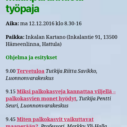
työpaja
Aika:
ma 12.12.2016 klo 8.30-16
Paikka:
Inkalan Kartano (Inkalantie 91, 13500
Hämeenlinna, Hattula)
Ohjelma ja esitykset
9.00
Tervetuloa
Tutkija Riitta Savikko,
Luonnonvarakeskus
9.15
Miksi palkokasveja kannattaa viljellä –
palkokasvien monet hyödyt
,
Tutkija Pentti
Seuri, Luonnonvarakeskus
9.45
Miten palkokasvit vaikuttavat
maaperään?
,
Professori, Markku Yli-Halla,