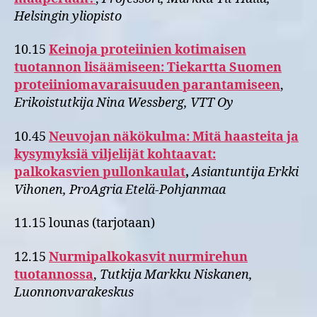
Helsingin yliopisto
10.15
Keinoja proteiinien kotimaisen
tuotannon lisäämiseen: Tiekartta Suomen
proteiiniomavaraisuuden parantamiseen
,
Erikoistutkija Nina Wessberg, VTT Oy
10.45
Neuvojan näkökulma: Mitä haasteita ja
kysymyksiä viljelijät kohtaavat:
palkokasvien pullonkaulat
,
Asiantuntija Erkki
Vihonen, ProAgria Etelä-Pohjanmaa
11.15 lounas (tarjotaan)
12.15
Nurmipalkokasvit nurmirehun
tuotannossa
,
Tutkija Markku Niskanen,
Luonnonvarakeskus