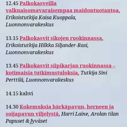
12.45
Palkokasveilla
valkuaisomavaraisempaa maidontuotantoa
,
Erikoistutkija Kaisa Kuoppala,
Luonnonvarakeskus
13.15
Palkokasvit sikojen ruokinnassa
,
Erikoistutkija Hilkka Siljander-Rasi,
Luonnonvarakeskus
13.45
Palkokasvit siipikarjan ruokinnassa –
kotimaisia tutkimustuloksia
,
Tutkija Sini
Perttilä, Luonnonvarakeskus
14.15 kahvi
14.30
Kokemuksia härkäpavun, herneen ja
soijapavun viljelystä
,
Harri Laine, Arolan tilan
Papuset & Jyväset