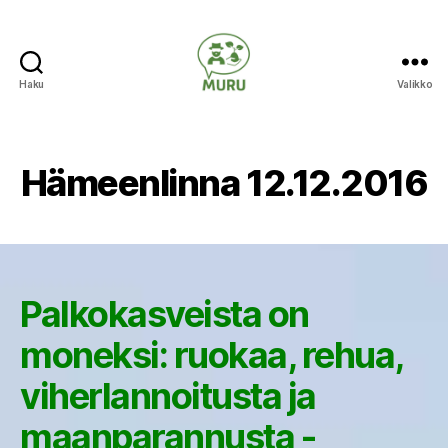
Haku
Valikko
Ilmastonmuutokseen
varautuminen
maataloudessa
Hämeenlinna 12.12.2016
Palkokasveista on
moneksi: ruokaa, rehua,
viherlannoitusta ja
maanparannusta -