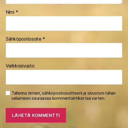
Nimi
*
Sähköpostiosoite
*
Verkkosivusto
Tallenna nimeni, sähköpostiosoitteeni ja sivustoni tähän
selaimeen seuraavaa kommentointikertaa varten.