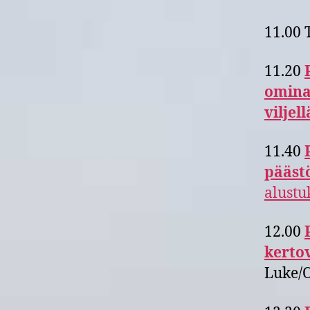
11.00 
11.20
omina
viljel
11.40
pääst
alustu
12.00
kerto
Luke/