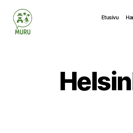
Etusivu
Ha
Ilmastonmuutokseen
varautuminen
maataloudessa
Helsin