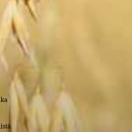
nka
istä