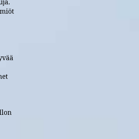
uja.
lmiöt
hyvää
met
llon