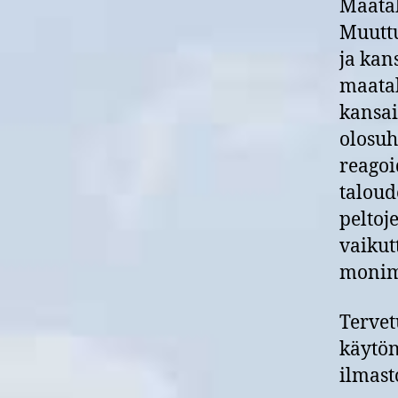
Maatal
Muuttu
ja kan
maatal
kansai
olosuh
reagoi
taloud
peltoj
vaikut
monim
Tervet
käytön
ilmast