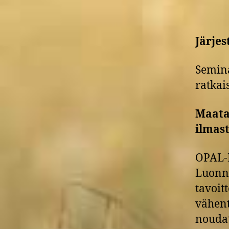
Järjes
Semina
ratkai
Maata
ilmas
OPAL-L
Luonno
tavoit
vähent
noudat