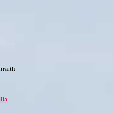
nraitti
lla