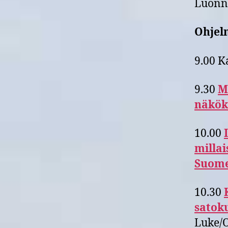
Luonn
Ohjel
9.00 K
9.30
M
näkök
10.00
millai
Suome
10.30
satok
Luke/