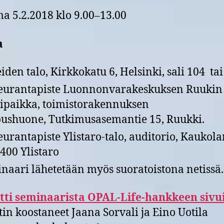
a 5.2.2018 klo 9.00–13.00
a
eiden talo, Kirkkokatu 6, Helsinki, sali 104 tai
eurantapiste Luonnonvarakeskuksen Ruukin
ipaikka, toimistorakennuksen
ushuone, Tutkimusasemantie 15, Ruukki.
eurantapiste Ylistaro-talo, auditorio, Kaukola
1400 Ylistaro
naari lähetetään myös suoratoistona netissä.
tti seminaarista OPAL-Life-hankkeen sivui
tin koostaneet Jaana Sorvali ja Eino Uotila