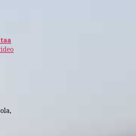
ttaa
video
ola,