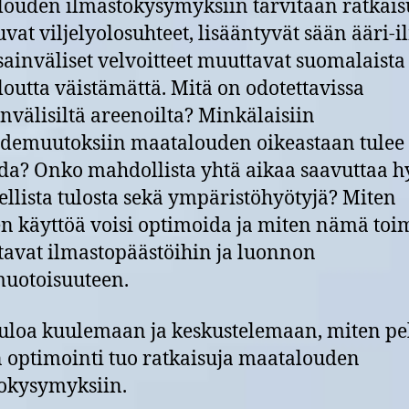
ouden ilmastokysymyksiin tarvitaan ratkais
vat viljelyolosuhteet, lisääntyvät sään ääri-i
sainväliset velvoitteet muuttavat suomalaista
outta väistämättä. Mitä on odotettavissa
nvälisiltä areenoilta? Minkälaisiin
demuutoksiin maatalouden oikeastaan tulee
da? Onko mahdollista yhtä aikaa saavuttaa 
ellista tulosta sekä ympäristöhyötyjä? Miten
en käyttöä voisi optimoida ja miten nämä toi
tavat ilmastopäästöihin ja luonnon
uotoisuuteen.
uloa kuulemaan ja keskustelemaan, miten pe
 optimointi tuo ratkaisuja maatalouden
okysymyksiin.