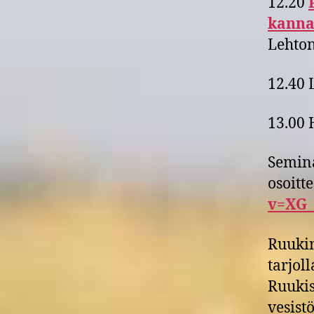
12.20
kanna
Lehto
12.40 
13.00 
Semina
osoitt
v=XG
Ruukin
tarjol
Ruukis
vesist