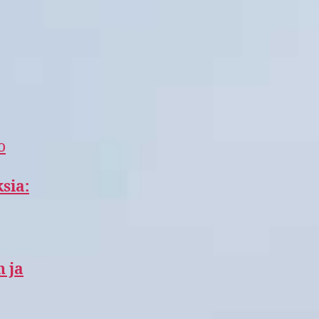
o
sia:
 ja