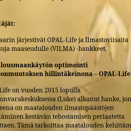
täjät:
arin järjestivät OPAL-Life ja Ilmastoviisaita
suja maaseudulle (VILMA) -hankkeet.
lousmaankäytön optimointi
tonmuutoksen hillintäkeinona – OPAL-Life
ife on vuoden 2015 lopulla
nvarakeskuksessa (Luke) alkanut hanke, jo
teena on maatalouden ilmastopäästöjen
äminen kestävän tehostamisen periaatetta
taen. Tämä tarkoittaa maatalouden kehittäm