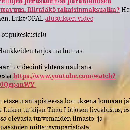
Peltojen peruskunnon parantamisen
ttavuus. Riittääkö takaisinmaksuaika?
He
nen, Luke/OPAL
alustuksen video
Loppukeskustelu
Hankkeiden tarjoama lounas
arin videointi yhtenä nauhana
eessa
https://www.youtube.com/watch?
_0QgpanWY
 etäseurantapisteessä bonuksena lounaan jä
la Luken tutkijan Timo Lötjösen livealustus, es
sa olevasta turvemaiden ilmasto- ja
öpäästöjen mittausympäristöstä.