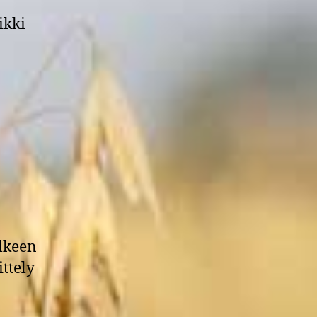
ikki
lkeen
ittely