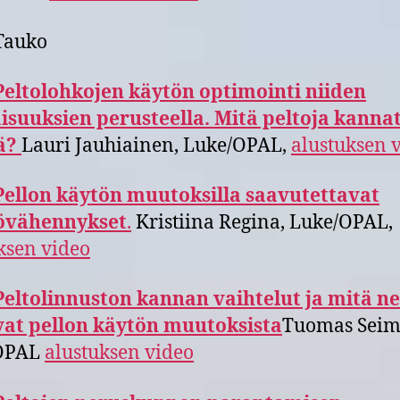
Tauko
Peltolohkojen käytön optimointi niiden
isuuksien perusteella. Mitä peltoja kanna
lä?
Lauri Jauhiainen, Luke/OPAL,
alustuksen 
Pellon käytön muutoksilla saavutettavat
övähennykset
.
Kristiina Regina, Luke/OPAL,
ksen video
Peltolinnuston kannan vaihtelut ja mitä ne
vat pellon käytön muutoksista
Tuomas Seim
OPAL
alustuksen video