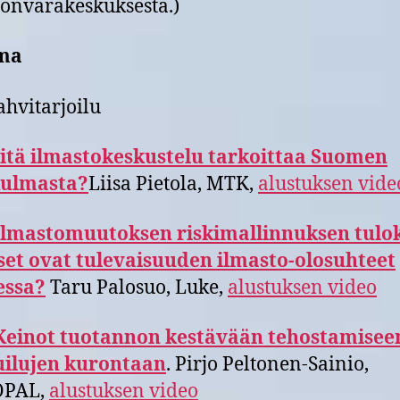
onvarakeskuksesta.)
ma
ahvitarjoilu
itä ilmastokeskustelu tarkoittaa Suomen
ulmasta?
Liisa Pietola, MTK,
alustuksen vide
Ilmastomuutoksen riskimallinnuksen tulok
set ovat tulevaisuuden ilmasto-olosuhteet
ssa?
Taru Palosuo, Luke,
alustuksen video
Keinot tuotannon kestävään tehostamiseen
uilujen kurontaan
. Pirjo Peltonen-Sainio,
OPAL,
alustuksen video