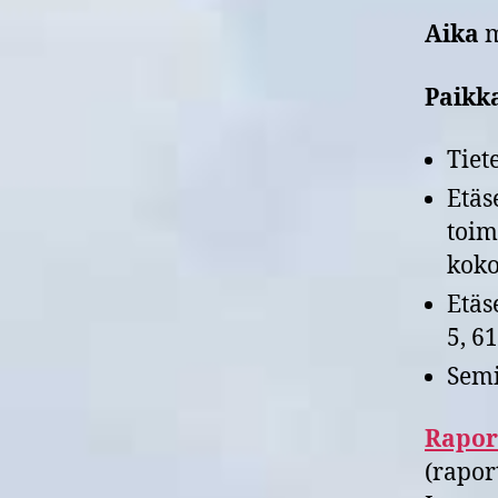
Aika
m
Paikk
Tiet
Etäs
toim
koko
Etäs
5, 6
Semi
Rapor
(rapor