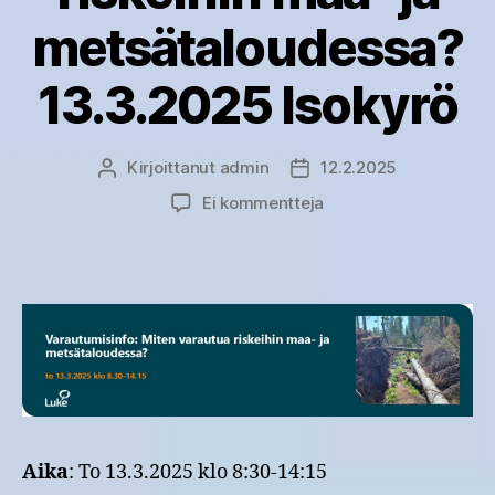
metsätaloudessa?
13.3.2025 Isokyrö
Kirjoittanut
admin
12.2.2025
Kirjoittaja
Julkaisupäivämäärä
artikkeliin
Ei kommentteja
Varautumisinfo:
Miten
varautua
riskeihin
maa-
ja
metsätaloudessa?
13.3.2025
Isokyrö
Aika
: To 13.3.2025 klo 8:30-14:15