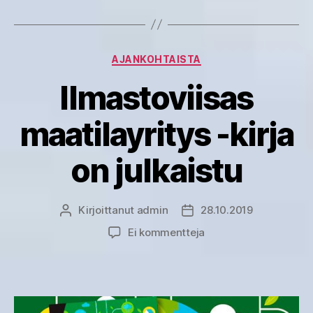
Kategoriat
AJANKOHTAISTA
Ilmastoviisas
maatilayritys -kirja
on julkaistu
Kirjoittanut
admin
28.10.2019
Kirjoittaja
Julkaisupäivämäärä
artikkeliin
Ei kommentteja
Ilmastoviisas
maatilayritys
-
kirja
on