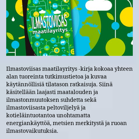
julkaistu
Ilmastoviisas maatilayritys -kirja kokoaa yhteen
alan tuoreinta tutkimustietoa ja kuvaa
käytännöllisiä tilatason ratkaisuja. Siinä
käsitellään laajasti maatalouden ja
ilmastonmuutoksen suhdetta sekä
ilmastoviisasta peltoviljelyä ja
kotieläintuotantoa unohtamatta
energiankäyttöä, metsien merkitystä ja ruoan
ilmastovaikutuksia.