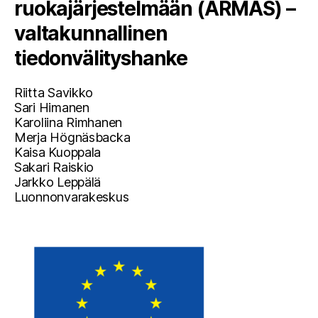
ruokajärjestelmään (ARMAS) –
valtakunnallinen
tiedonvälityshanke
Riitta Savikko
Sari Himanen
Karoliina Rimhanen
Merja Högnäsbacka
Kaisa Kuoppala
Sakari Raiskio
Jarkko Leppälä
Luonnonvarakeskus