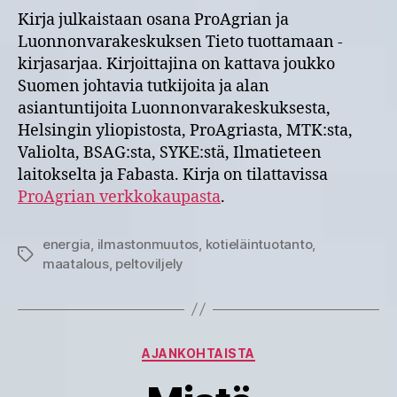
Kirja julkaistaan osana ProAgrian ja
Luonnonvarakeskuksen Tieto tuottamaan -
kirjasarjaa. Kirjoittajina on kattava joukko
Suomen johtavia tutkijoita ja alan
asiantuntijoita Luonnonvarakeskuksesta,
Helsingin yliopistosta, ProAgriasta, MTK:sta,
Valiolta, BSAG:sta, SYKE:stä, Ilmatieteen
laitokselta ja Fabasta. Kirja on tilattavissa
ProAgrian verkkokaupasta
.
energia
,
ilmastonmuutos
,
kotieläintuotanto
,
Avainsanat
maatalous
,
peltoviljely
Kategoriat
AJANKOHTAISTA