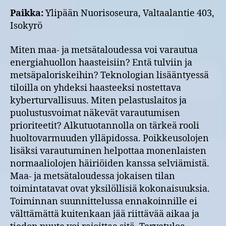
Paikka:
Ylipään Nuorisoseura, Valtaalantie 403,
Isokyrö
Miten maa- ja metsätaloudessa voi varautua
energiahuollon haasteisiin? Entä tulviin ja
metsäpaloriskeihin? Teknologian lisääntyessä
tiloilla on yhdeksi haasteeksi nostettava
kyberturvallisuus. Miten pelastuslaitos ja
puolustusvoimat näkevät varautumisen
prioriteetit? Alkutuotannolla on tärkeä rooli
huoltovarmuuden ylläpidossa. Poikkeusolojen
lisäksi varautuminen helpottaa monenlaisten
normaaliolojen häiriöiden kanssa selviämistä.
Maa- ja metsätaloudessa jokaisen tilan
toimintatavat ovat yksilöllisiä kokonaisuuksia.
Toiminnan suunnittelussa ennakoinnille ei
välttämättä kuitenkaan jää riittävää aikaa ja