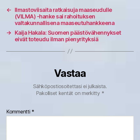
←
Ilmastoviisaita ratkaisuja maaseudulle
(VILMA) -hanke sai rahoituksen
valtakunnallisena maaseutuhankkeena
→
Kaija Hakala: Suomen päästövähennykset
eivät toteudu ilman pienyrityksiä
Vastaa
Sähköpostiosoitettasi ei julkaista.
Pakolliset kentät on merkitty
*
Kommentti
*