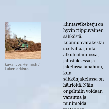
voi
pysäyttää
ruokaketjun
Elintarvikeketju on
hyvin riippuvainen
sähköstä.
Luonnonvarakesku
s selvittää, mitä
alkutuotannossa,
jalostuksessa ja
kuva: Jos Helmich /
jakelussa tapahtuu,
Luken arkisto
kun
sähkönjakelussa on
häiriöitä. Näin
ongelmiin voidaan
varautua ja
minimoida