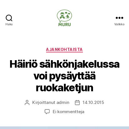
Haku
Valikko
Ilmastonmuutokseen
varautuminen
maataloudessa
Kategoriat
AJANKOHTAISTA
Häiriö sähkönjakelussa
voi pysäyttää
ruokaketjun
Kirjoittanut
admin
14.10.2015
Kirjoittaja
Julkaisupäivämäärä
artikkeliin
Ei kommentteja
Häiriö
sähkönjakelussa