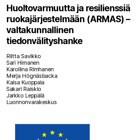
Huoltovarmuutta ja resilienssiä
ruokajärjestelmään (ARMAS) –
valtakunnallinen
tiedonvälityshanke
Riitta Savikko
Sari Himanen
Karoliina Rimhanen
Merja Högnäsbacka
Kaisa Kuoppala
Sakari Raiskio
Jarkko Leppälä
Luonnonvarakeskus