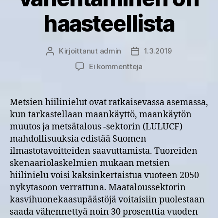
haasteellista
Kirjoittanut
admin
1.3.2019
Kirjoittaja
Julkaisupäivämäärä
artikkeliin
Ei kommentteja
Selvitys:
Metsien
hiilinielupotentiaali
Metsien hiilinielut ovat ratkaisevassa asemassa,
kasvaa,
kun tarkastellaan maankäyttö, maankäytön
mutta
muutos ja metsätalous -sektorin (LULUCF)
maataloudessa
mahdollisuuksia edistää Suomen
kasvihuonekaasupääs
ilmastotavoitteiden saavuttamista. Tuoreiden
vähentäminen
skenaariolaskelmien mukaan metsien
on
haasteellista
hiilinielu voisi kaksinkertaistua vuoteen 2050
nykytasoon verrattuna. Maataloussektorin
kasvihuonekaasupäästöjä voitaisiin puolestaan
saada vähennettyä noin 30 prosenttia vuoden