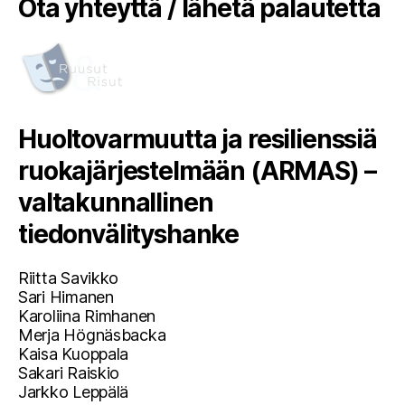
Ota yhteyttä / lähetä palautetta
Huoltovarmuutta ja resilienssiä
ruokajärjestelmään (ARMAS) –
valtakunnallinen
tiedonvälityshanke
Riitta Savikko
Sari Himanen
Karoliina Rimhanen
Merja Högnäsbacka
Kaisa Kuoppala
Sakari Raiskio
Jarkko Leppälä