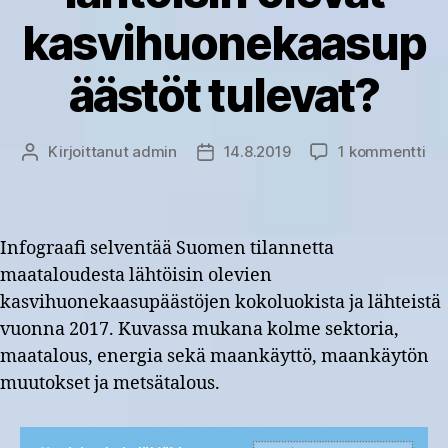
kasvihuonekaasup
äästöt tulevat?
art
Kirjoittanut
admin
14.8.2019
1 kommentti
Kirjoittaja
Julkaisupäivämäärä
Mis
ma
läh
ole
Infograafi selventää Suomen tilannetta
ka
maataloudesta lähtöisin olevien
tul
kasvihuonekaasupäästöjen kokoluokista ja lähteistä
vuonna 2017. Kuvassa mukana kolme sektoria,
maatalous, energia sekä maankäyttö, maankäytön
muutokset ja metsätalous.