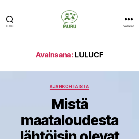
Haku
Valikko
Ilmastonmuutokseen
varautuminen
maataloudessa
Avainsana:
LULUCF
Kategoriat
AJANKOHTAISTA
Mistä
maataloudesta
lähtöisin olevat