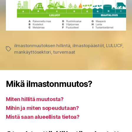
ilmastonmuutoksen hillintä
,
ilmastopäästöt
,
LULUCF
,
Avainsanat
mankäyttösektori
,
turvemaat
Mikä ilmastonmuutos?
Miten hillitä muutosta?
Mihin ja miten sopeudutaan?
Mistä saan alueellista tietoa?