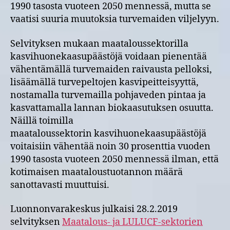
1990 tasosta vuoteen 2050 mennessä, mutta se
vaatisi suuria muutoksia turvemaiden viljelyyn.
Selvityksen mukaan maataloussektorilla
kasvihuonekaasupäästöjä voidaan pienentää
vähentämällä turvemaiden raivausta pelloksi,
lisäämällä turvepeltojen kasvipeitteisyyttä,
nostamalla turvemailla pohjaveden pintaa ja
kasvattamalla lannan biokaasutuksen osuutta.
Näillä toimilla
maataloussektorin kasvihuonekaasupäästöjä
voitaisiin vähentää noin 30 prosenttia vuoden
1990 tasosta vuoteen 2050 mennessä ilman, että
kotimaisen maataloustuotannon määrä
sanottavasti muuttuisi.
Luonnonvarakeskus julkaisi 28.2.2019
selvityksen
Maatalous- ja LULUCF-sektorien