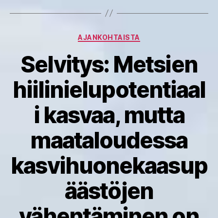
Kategoriat
AJANKOHTAISTA
Selvitys: Metsien
hiilinielupotentiaal
i kasvaa, mutta
maataloudessa
kasvihuonekaasup
äästöjen
vähentäminen on