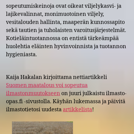
uudesta
sopeutumiskeinoja ovat oikeat viljelykasvi- ja
nettiartikkelista
lajikevalinnat, monimuotoinen viljely,
vesitalouden hallinta, maaperän kunnossapito
sekä tautien ja tuholaisten varoitusjärjestelmät.
Kotieläintuotannossa on entistä tärkeämpää
huolehtia eläinten hyvinvoinnista ja tuotannon
hygieniasta.
Kaija Hakalan kirjoittama nettiartikkeli
Suomen maatalous voi sopeutua
ilmastonmuutokseen
on juuri julkaistu ilmasto-
opas.fi -sivustolla. Käyhän lukemassa ja päivitä
ilmastotietosi uudesta
artikkelista
!