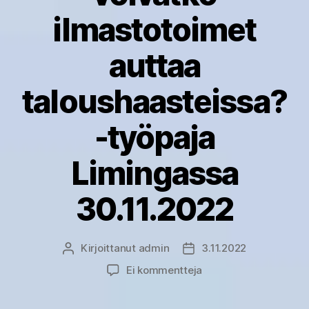
ilmastotoimet
auttaa
taloushaasteissa?
-työpaja
Limingassa
30.11.2022
Kirjoittanut
admin
3.11.2022
Kirjoittaja
Julkaisupäivämäärä
artikkeliin
Ei kommentteja
Kannattavuutta
kotieläintiloille