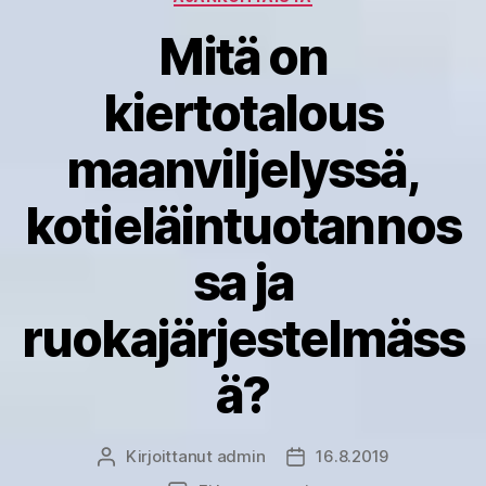
Mitä on
kiertotalous
maanviljelyssä,
kotieläintuotannos
sa ja
ruokajärjestelmäss
ä?
Kirjoittanut
admin
16.8.2019
Kirjoittaja
Julkaisupäivämäärä