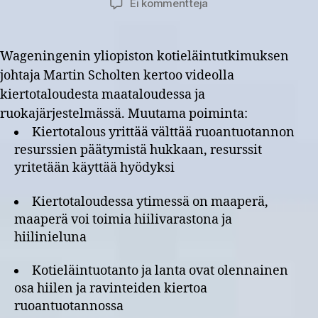
artikkeliin
Ei kommentteja
Mitä
on
kiertotalous
Wageningenin yliopiston kotieläintutkimuksen
maanviljelyssä,
johtaja Martin Scholten kertoo videolla
kotieläintuotannossa
kiertotaloudesta maataloudessa ja
ja
ruokajärjestelmässä?
ruokajärjestelmässä. Muutama poiminta:
Kiertotalous yrittää välttää ruoantuotannon
resurssien päätymistä hukkaan, resurssit
yritetään käyttää hyödyksi
Kiertotaloudessa ytimessä on maaperä,
maaperä voi toimia hiilivarastona ja
hiilinieluna
Kotieläintuotanto ja lanta ovat olennainen
osa hiilen ja ravinteiden kiertoa
ruoantuotannossa