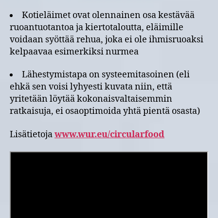
Kotieläimet ovat olennainen osa kestävää
ruoantuotantoa ja kiertotaloutta, eläimille
voidaan syöttää rehua, joka ei ole ihmisruoaksi
kelpaavaa esimerkiksi nurmea
Lähestymistapa on systeemitasoinen (eli
ehkä sen voisi lyhyesti kuvata niin, että
yritetään löytää kokonaisvaltaisemmin
ratkaisuja, ei osaoptimoida yhtä pientä osasta)
Lisätietoja
www.wur.eu/circularfood