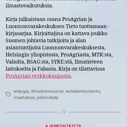
ilmastovaikutuksia.
Kirja julkaistaan osana ProAgrian ja
Luonnonvarakeskuksen Tieto tuottamaan -
kirjasarjaa. Kirjoittajina on kattava joukko
Suomen johtavia tutkijoita ja alan
asiantuntijoita Luonnonvarakeskuksesta,
Helsingin yliopistosta, ProAgriasta, MTK:sta,
Valiolta, BSAG:sta, SYKE:stä, Ilmatieteen
laitokselta ja Fabasta. Kirja on tilattavissa
ProAgrian verkkokaupasta
.
energia
,
ilmastonmuutos
,
kotieläintuotanto
,
Avainsanat
maatalous
,
peltoviljely
Kategoriat
AJANKOHTAISTA