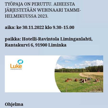
–
TYÖPAJA ON PERUTTU. AIHEESTA
voivatko
JÄRJESTETÄÄN WEBINAARI TAMMI-
ilmastotoimet
HELMIKUUSSA 2023.
auttaa
taloushaasteissa?
aika: ke 30.11.2022 klo 9.30–15.00
-
työpaja
paikka: Hotelli-Ravintola Liminganlahti,
Limingassa
30.11.2022
Rantakurvi 6, 91900 Liminka
Ohjelma