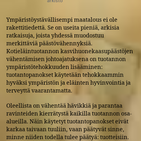
arkisto
Ympäristöystävällisempi maatalous ei ole
rakettitiedettä. Se on useita pieniä, arkisia
ratkaisuja, joista yhdessä muodostuu
merkittäviä päästövähennyksiä.
Kotieläintuotannon kasvihuonekaasupäästöjen
vähentämisen johtoajatuksena on tuotannon
ympäristötehokkuuden lisääminen:
tuotantopanokset käytetään tehokkaammin
hyväksi ympäristön ja eläinten hyvinvointia ja
terveyttä vaarantamatta.
Oleellista on vähentää hävikkiä ja parantaa
ravinteiden kierrätystä kaikilla tuotannon osa-
alueilla. Näin käytetyt tuotantopanokset eivät
karkaa taivaan tuuliin, vaan päätyvät sinne,
minne niiden todella tulee päätyä: tuotteisiin.