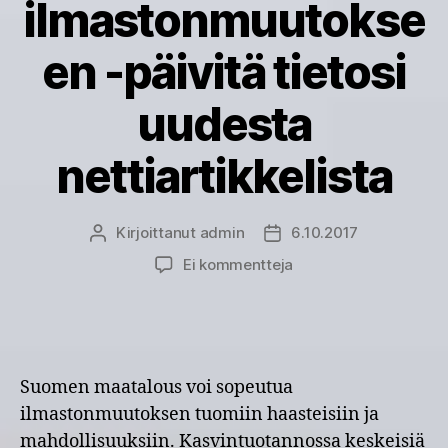
ilmastonmuutokse
en -päivitä tietosi
uudesta
nettiartikkelista
Kirjoittanut
admin
6.10.2017
Kirjoittaja
Julkaisupäivämäärä
artikkeliin
Ei kommentteja
Suomen
maatalous
voi
sopeutua
ilmastonmuutokseen
S
uomen maatalous voi sopeutua
-
ilmastonmuutoksen tuomiin haasteisiin ja
päivitä
mahdollisuuksiin. Kasvintuotannossa keskeisiä
tietosi