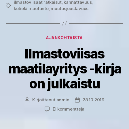
ilmastoviisaat ratkaisut
,
kannattavuus
,
Avainsanat
kotieläintuotanto
,
muutosjoustavuus
Kategoriat
AJANKOHTAISTA
Ilmastoviisas
maatilayritys -kirja
on julkaistu
Kirjoittanut
admin
28.10.2019
Kirjoittaja
Julkaisupäivämäärä
artikkeliin
Ei kommentteja
Ilmastoviisas
maatilayritys
-