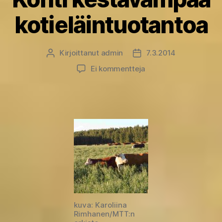
kotieläintuotantoa
Kirjoittanut
admin
7.3.2014
Kirjoittaja
Julkaisupäivämäärä
artikkeliin
Ei kommentteja
Kohti
kestävämpää
kotieläintuotantoa
kuva: Karoliina
Rimhanen/MTT:n