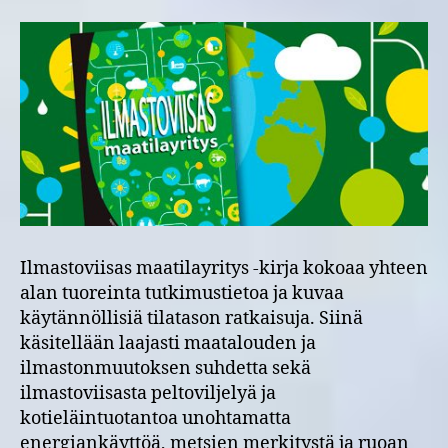
kirja
on
julkaistu
Ilmastoviisas maatilayritys -kirja kokoaa yhteen
alan tuoreinta tutkimustietoa ja kuvaa
käytännöllisiä tilatason ratkaisuja. Siinä
käsitellään laajasti maatalouden ja
ilmastonmuutoksen suhdetta sekä
ilmastoviisasta peltoviljelyä ja
kotieläintuotantoa unohtamatta
energiankäyttöä, metsien merkitystä ja ruoan