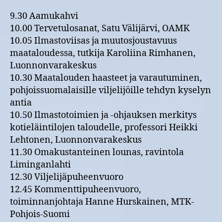
9.30 Aamukahvi
10.00 Tervetulosanat, Satu Välijärvi, OAMK
10.05 Ilmastoviisas ja muutosjoustavuus
maataloudessa, tutkija Karoliina Rimhanen,
Luonnonvarakeskus
10.30 Maatalouden haasteet ja varautuminen,
pohjoissuomalaisille viljelijöille tehdyn kyselyn
antia
10.50 Ilmastotoimien ja -ohjauksen merkitys
kotieläintilojen taloudelle, professori Heikki
Lehtonen, Luonnonvarakeskus
11.30 Omakustanteinen lounas, ravintola
Liminganlahti
12.30 Viljelijäpuheenvuoro
12.45 Kommenttipuheenvuoro,
toiminnanjohtaja Hanne Hurskainen, MTK-
Pohjois-Suomi