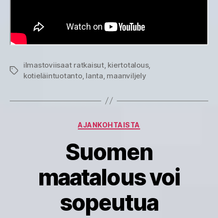
ilmastoviisaat ratkaisut
,
kiertotalous
,
Avainsanat
kotieläintuotanto
,
lanta
,
maanviljely
Kategoriat
AJANKOHTAISTA
Suomen
maatalous voi
sopeutua