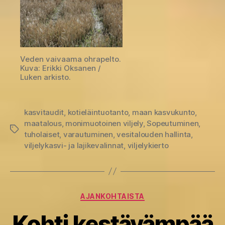
Veden vaivaama ohrapelto.
Kuva: Erikki Oksanen /
Luken arkisto.
kasvitaudit
,
kotieläintuotanto
,
maan kasvukunto
,
maatalous
,
monimuotoinen viljely
,
Sopeutuminen
,
Avainsanat
tuholaiset
,
varautuminen
,
vesitalouden hallinta
,
viljelykasvi- ja lajikevalinnat
,
viljelykierto
Kategoriat
AJANKOHTAISTA
Kohti kestävämpää