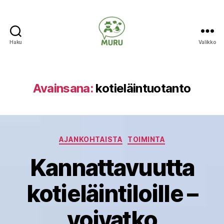
Haku
Valikko
Ilmastonmuutokseen
varautuminen
maataloudessa
Avainsana:
kotieläintuotanto
Kategoriat
AJANKOHTAISTA
TOIMINTA
Kannattavuutta
kotieläintiloille –
voivatko