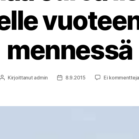
lle vuotee
mennessä
Kirjoittanut
admin
8.9.2015
Ei kommenttej
Kirjoittaja
Julkaisupäivämäärä