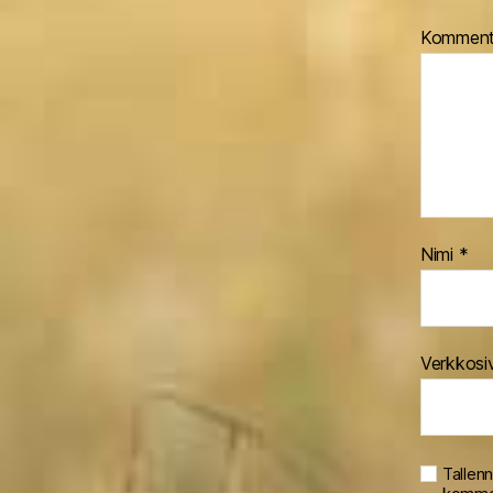
Komment
Nimi
*
Verkkosi
Tallen