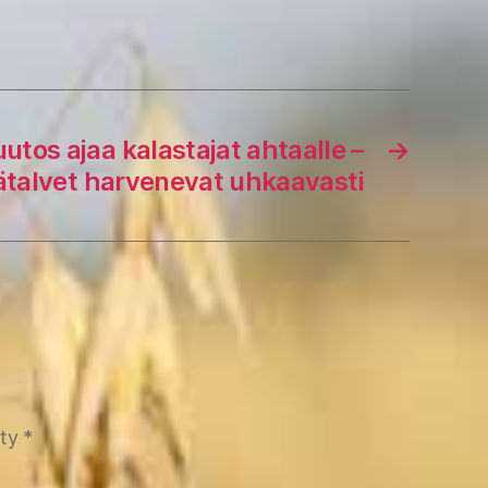
tos ajaa kalastajat ahtaalle –
→
ätalvet harvenevat uhkaavasti
tty
*