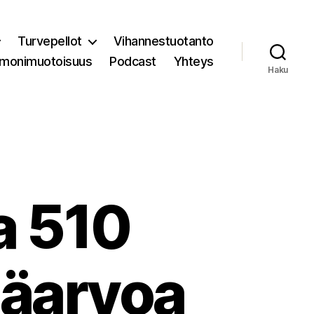
Turvepellot
Vihannestuotanto
 monimuotoisuus
Podcast
Yhteys
Haku
a 510
säarvoa