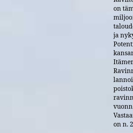
on täm
miljoo
taloud
ja nyk
Potent
kansan
Itämer
Ravinn
lannoi
poisto
ravinn
vuonna
Vastaa
on n. 