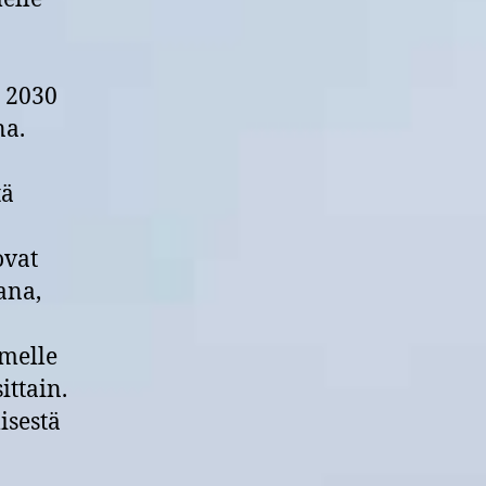
n 2030
na.
tä
ovat
ana,
omelle
ttain.
isestä