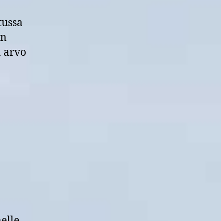
tussa
en
n arvo
elle