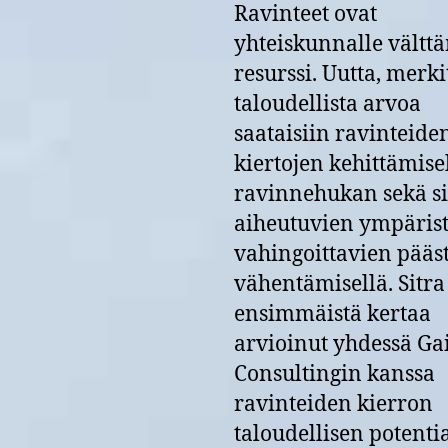
Ravinteet ovat
yhteiskunnalle vältt
resurssi. Uutta, merk
taloudellista arvoa
saataisiin ravinteide
kiertojen kehittämisel
ravinnehukan sekä si
aiheutuvien ympäris
vahingoittavien pääs
vähentämisellä. Sitra
ensimmäistä kertaa
arvioinut yhdessä Ga
Consultingin kanssa
ravinteiden kierron
taloudellisen potenti