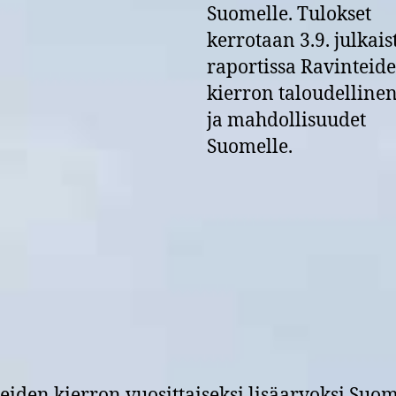
Suomelle. Tulokset
kerrotaan 3.9. julkais
raportissa Ravinteid
kierron taloudelline
ja mahdollisuudet
Suomelle.
eiden kierron vuosittaiseksi lisäarvoksi Suom