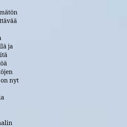
mennessä
ämätön
ittävää
n
lä ja
itä
töä
töjen
 on nyt
ia
aalin