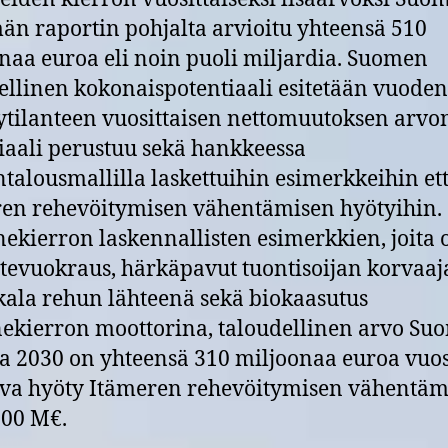
än raportin pohjalta arvioitu yhteensä 510
naa euroa eli noin puoli miljardia. Suomen
ellinen kokonaispotentiaali esitetään vuode
ytilanteen vuosittaisen nettomuutoksen arvo
iaali perustuu sekä hankkeessa
talousmallilla laskettuihin esimerkkeihin et
en rehevöitymisen vähentämisen hyötyihin.
ekierron laskennallisten esimerkkien, joita 
tevuokraus, härkäpavut tuontisoijan korvaaj
kala rehun lähteenä sekä biokaasutus
ekierron moottorina, taloudellinen arvo Su
 2030 on yhteensä 310 miljoonaa euroa vuosi
va hyöty Itämeren rehevöitymisen vähentäm
200 M€.