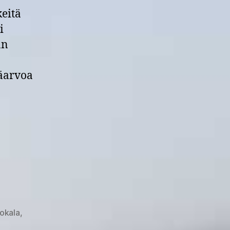
keitä
i
an
säarvoa
tokala
,