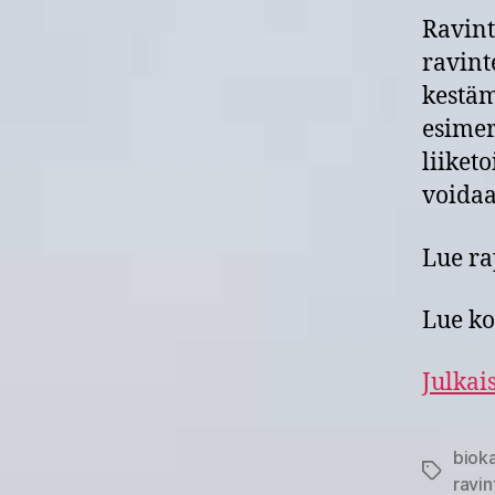
Ravint
ravint
kestäm
esimer
liiket
voidaa
Lue ra
Lue k
Julkai
biok
Avainsan
ravin