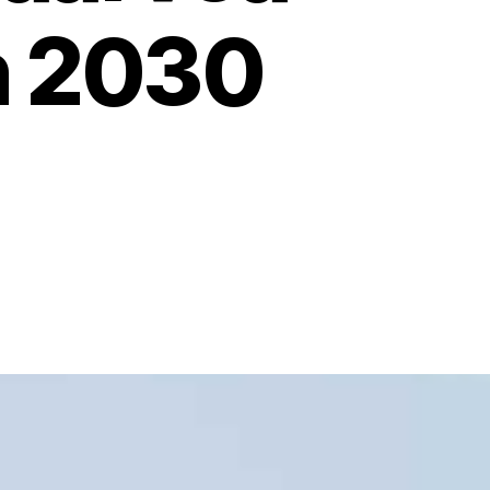
n 2030
artikkeliin
a
Ravinnekierrosta
510
miljoonaa
euroa
lisäarvoa
Suomelle
vuoteen
2030