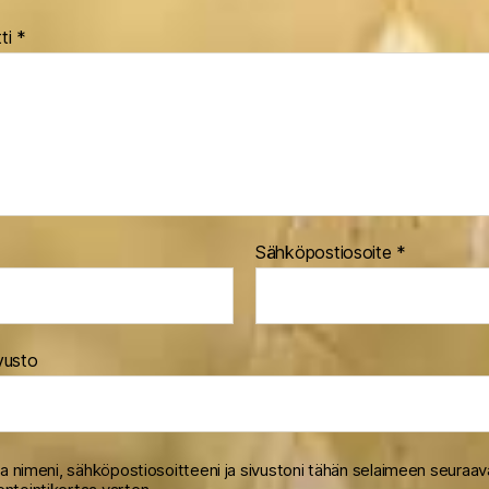
ti
*
Sähköpostiosoite
*
vusto
na nimeni, sähköpostiosoitteeni ja sivustoni tähän selaimeen seuraa