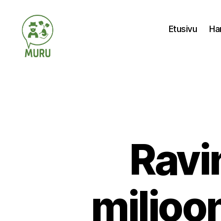
Etusivu
Ha
Ilmastonmuutokseen
varautuminen
maataloudessa
Ravi
miljoo