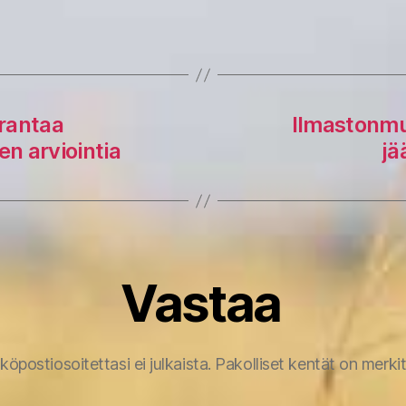
rantaa
Ilmastonmuu
n arviointia
jä
Vastaa
köpostiosoitettasi ei julkaista.
Pakolliset kentät on merki