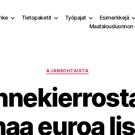
nke
Tietopaketit
Työpajat
Esimerkkejä
Maatalousluonnon
Kategoriat
AJANKOHTAISTA
nnekierrost
naa euroa li