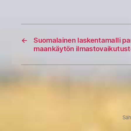
←
Suomalainen laskentamalli pa
maankäytön ilmastovaikutuste
Säh