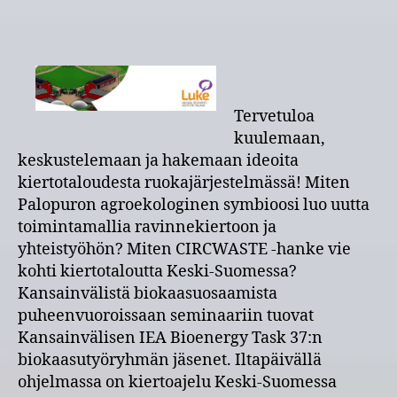
Kiertotalous
ruokajärjestelmässä
–
Circular
Economy
in
Tervetuloa
the
kuulemaan,
Food
keskustelemaan ja hakemaan ideoita
System
kiertotaloudesta ruokajärjestelmässä! Miten
–
työpaja
Palopuron agroekologinen symbioosi luo uutta
ja
toimintamallia ravinnekiertoon ja
opintomatka
yhteistyöhön? Miten CIRCWASTE -hanke vie
to
kohti kiertotaloutta Keski-Suomessa?
8.3.2018
Kansainvälistä biokaasuosaamista
Jyväskylässä
puheenvuoroissaan seminaariin tuovat
Kansainvälisen IEA Bioenergy Task 37:n
biokaasutyöryhmän jäsenet. Iltapäivällä
ohjelmassa on kiertoajelu Keski-Suomessa