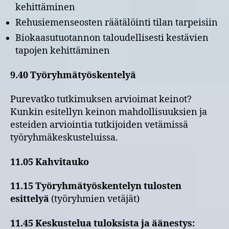
kehittäminen
Rehusiemenseosten räätälöinti tilan tarpeisiin
Biokaasutuotannon taloudellisesti kestävien
tapojen kehittäminen
9.40 Työryhmätyöskentelyä
Purevatko tutkimuksen arvioimat keinot?
Kunkin esitellyn keinon mahdollisuuksien ja
esteiden arviointia tutkijoiden vetämissä
työryhmäkeskusteluissa.
11.05 Kahvitauko
11.15 Työryhmätyöskentelyn tulosten
esittelyä
(työryhmien vetäjät)
11.45
Keskustelua tuloksista ja äänestys: