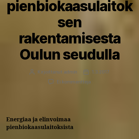
pienbiokaasulaitok
sen
rakentamisesta
Oulun seudulla
Kirjoittanut
admin
1.3.2017
Kirjoittaja
Julkaisupäivämäärä
artikkeliin
Ei kommentteja
Yleisötilaisuuksia
maatilatason
pienbiokaasulaitokse
rakentamisesta
Oulun
Energiaa ja elinvoimaa
seudulla
pienbiokaasulaitoksista