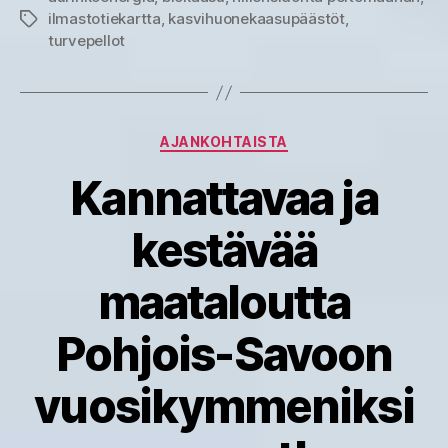
ilmastotiekartta
,
kasvihuonekaasupäästöt
,
Avainsanat
turvepellot
Kategoriat
AJANKOHTAISTA
Kannattavaa ja
kestävää
maataloutta
Pohjois-Savoon
vuosikymmeniksi