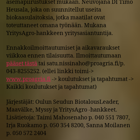
asemapiirustukset mukaan. Neuvojana DI Timo
Heusala, joka on suunnitellut useita
biokaasulaitoksia, jotka maatilat ovat
toteuttaneet omana työnään. Mukana
YritysAgro-hankkeen yritysasiantuntija.
Ennakkoilmoittautumiset ja aikavaraukset
viikkoa ennen tilaisuutta. Ilmoittautumaan
pääset tästä
tai satu.nissinaho@proagria.fi/p.
043-8255252. (ellei linkki toimi->
www.proagria.fi
-> koulutukset ja tapahtumat ->
Kaikki koulutukset ja tapahtumat)
Järjestäjät: Oulun Seudun BiotalousLeader,
Maavälke, Myssy ja YritysAgro -hankkeet.
Lisätietoja: Taimi Mahosenaho p. 040 551 7807,
Irja Ruokamo p. 050 354 8200, Sanna Moilanen
p. 050 572 2404