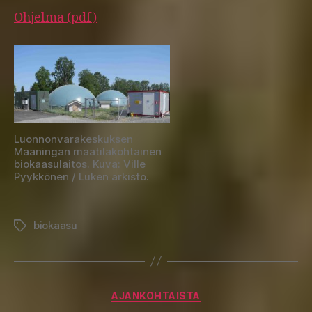
Ohjelma (pdf)
Luonnonvarakeskuksen
Maaningan maatilakohtainen
biokaasulaitos. Kuva: Ville
Pyykkönen / Luken arkisto.
biokaasu
Avainsanat
Kategoriat
AJANKOHTAISTA