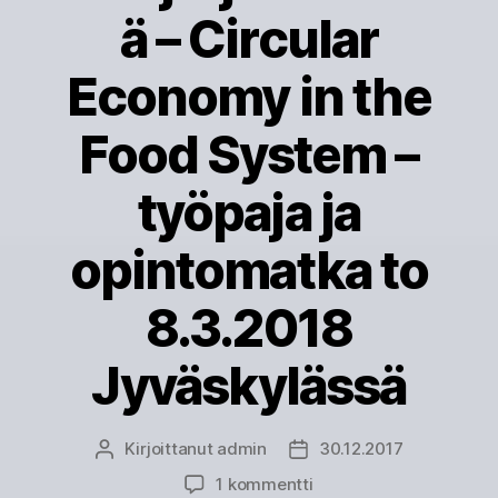
ä – Circular
Economy in the
Food System –
työpaja ja
opintomatka to
8.3.2018
Jyväskylässä
Kirjoittanut
admin
30.12.2017
Kirjoittaja
Julkaisupäivämäärä
artikkeliin
1 kommentti