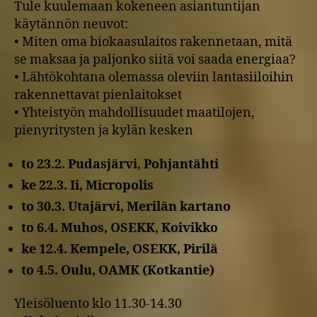
Tule kuulemaan kokeneen asiantuntijan
käytännön neuvot:
• Miten oma biokaasulaitos rakennetaan, mitä
se maksaa ja paljonko siitä voi saada energiaa?
• Lähtökohtana olemassa oleviin lantasiiloihin
rakennettavat pienlaitokset
• Yhteistyön mahdollisuudet maatilojen,
pienyritysten ja kylän kesken
to 23.2. Pudasjärvi, Pohjantähti
ke 22.3. Ii, Micropolis
to 30.3. Utajärvi, Merilän kartano
to 6.4. Muhos, OSEKK, Koivikko
ke 12.4. Kempele, OSEKK, Pirilä
to 4.5. Oulu, OAMK (Kotkantie)
Yleisöluento klo 11.30-14.30