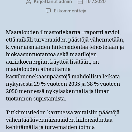
Kirjoittanut
admin
16.7.2020
Kirjoittaja
Julkaisupäivämäärä
artikkeliin
Ei kommentteja
Maatalouden
ilmastotiekartta:
Suomen
Maatalouden ilmastotiekartta –raportti arvioi,
maatalouden
että mikäli turvemaiden päästöjä vähennetään,
kasvihuonekaasupääs
kivennäismaiden hiilensidontaa tehostetaan ja
75
biokaasuntuotantoa sekä maatilojen
prosenttia
aurinkoenergian käyttöä lisätään, on
on
maatalouden aiheuttamia
lähtöisin
maaperästä
kasvihuonekaasupäästöjä mahdollista leikata
–
nykyisestä 29 % vuoteen 2035 ja 38 % vuoteen
maatalouden
2050 mennessä nykylaskennalla ja ilman
ilmastotiekartta
tuotannon supistamista.
nostaa
pellonkäytön
Tutkimustiedon karttuessa voitaisiin päästöjä
resurssitehokkuuden
vähentää kivennäismaiden hiilensidontaa
avaintekijäksi
kehittämällä ja turvemaiden toimia