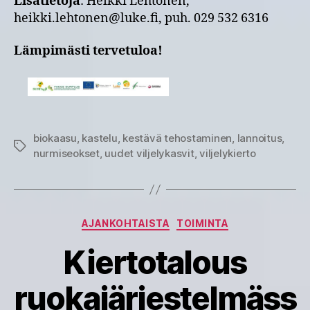
Lisätietoja
: Heikki Lehtonen,
heikki.lehtonen@luke.fi, puh. 029 532 6316
Lämpimästi tervetuloa!
biokaasu
,
kastelu
,
kestävä tehostaminen
,
lannoitus
,
Avainsanat
nurmiseokset
,
uudet viljelykasvit
,
viljelykierto
Kategoriat
AJANKOHTAISTA
TOIMINTA
Kiertotalous
ruokajärjestelmäss