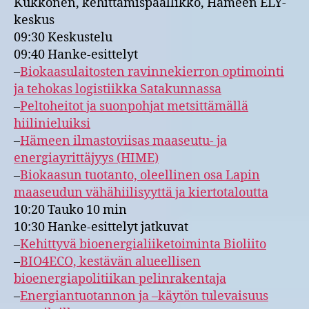
Kukkonen, kehittämispäällikkö, Hämeen ELY-
keskus
09:30 Keskustelu
09:40 Hanke-esittelyt
–
Biokaasulaitosten ravinnekierron optimointi
ja tehokas logistiikka Satakunnassa
–
Peltoheitot ja suonpohjat metsittämällä
hiilinieluiksi
–
Hämeen ilmastoviisas maaseutu- ja
energiayrittäjyys (HIME)
–
Biokaasun tuotanto, oleellinen osa Lapin
maaseudun vähähiilisyyttä ja kiertotaloutta
10:20 Tauko 10 min
10:30 Hanke-esittelyt jatkuvat
–
Kehittyvä bioenergialiiketoiminta Bioliito
–
BIO4ECO, kestävän alueellisen
bioenergiapolitiikan pelinrakentaja
–
Energiantuotannon ja –käytön tulevaisuus