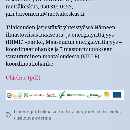
metsäkeskus, 050 314 0453,
jari.toivoniemi@metsakeskus.fi
Tilaisuuden järjestävät yhteistyössä Hämeen
ilmastoviisas maaseutu- ja energiayrittäjyys
(HIME) –hanke, Maaseudun energiayrittäjyys –
koordinaatiohanke ja Ilmastonmuutokseen
varautuminen maataloudessa (VILLE) –
koordinaatiohanke.
Ohjelma (pdf)
bioenergia
,
biokaasu
,
kiertotalous
,
metsien hiilinielut
,
Avainsanat
uusiutuva energia