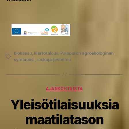
biokaasu
,
kiertotalous
,
Palopuron agroekologinen
Avainsanat
symbioosi
,
ruokajärjestelmä
Kategoriat
AJANKOHTAISTA
Yleisötilaisuuksia
maatilatason