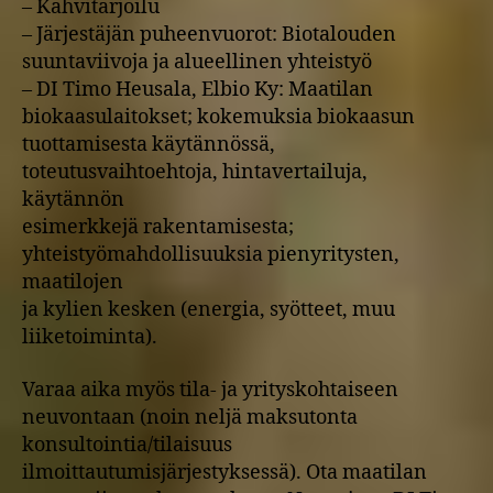
– Kahvitarjoilu
– Järjestäjän puheenvuorot: Biotalouden
suuntaviivoja ja alueellinen yhteistyö
– DI Timo Heusala, Elbio Ky: Maatilan
biokaasulaitokset; kokemuksia biokaasun
tuottamisesta käytännössä,
toteutusvaihtoehtoja, hintavertailuja,
käytännön
esimerkkejä rakentamisesta;
yhteistyömahdollisuuksia pienyritysten,
maatilojen
ja kylien kesken (energia, syötteet, muu
liiketoiminta).
Varaa aika myös tila- ja yrityskohtaiseen
neuvontaan (noin neljä maksutonta
konsultointia/tilaisuus
ilmoittautumisjärjestyksessä). Ota maatilan