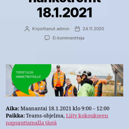
18.1.2021
Kirjoittanut
admin
24.11.2020
Kirjoittaja
Julkaisupäivämäärä
artikkeliin
Ei kommentteja
Uusiutuvan
energian
hanketreffit
18.1.2021
Aika:
Maanantai 18.1.2021 klo 9:00 – 12:00
Paikka:
Teams-ohjelma,
Liity kokoukseen
napsauttamalla tästä