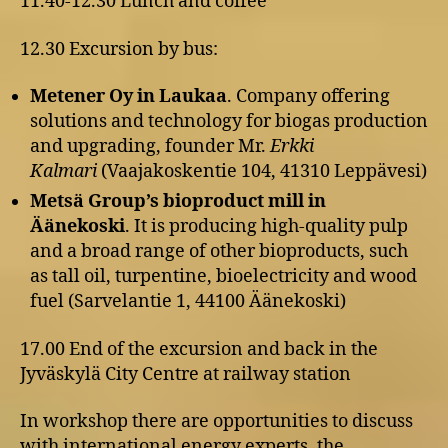
11.40-12.30 Lunch and coffee
12.30 Excursion by bus:
Metener Oy in Laukaa
. Company offering
solutions and technology for biogas production
and upgrading, founder Mr.
Erkki
Kalmari
(Vaajakoskentie 104, 41310 Leppävesi)
Metsä Group’s bioproduct mill in
Äänekoski
. It is producing high-quality pulp
and a broad range of other bioproducts, such
as tall oil, turpentine, bioelectricity and wood
fuel (Sarvelantie 1, 44100 Äänekoski)
17.00 End of the excursion and back in the
Jyväskylä City Centre at railway station
In workshop there are opportunities to discuss
with international energy experts, the