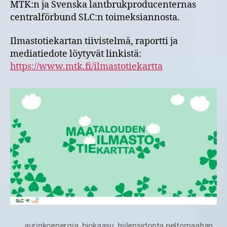
MTK:n ja Svenska lantbrukproducenternas
centralförbund SLC:n toimeksiannosta.
Ilmastotiekartan tiivistelmä, raportti ja
mediatiedote löytyvät linkistä:
https://www.mtk.fi/ilmastotiekartta
aurinkoenergia
,
biokaasu
,
hiilensidonta peltomaahan
,