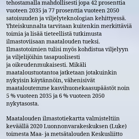
tehostamalla mahdollisesti jopa 42 prosenttia
vuoteen 2035 ja 77 prosenttia vuoteen 2050
satoisuuden ja viljelyteknologian kehittyessä.
Yhteiskunnalta tarvitaan kuitenkin merkittäviä
toimia ja lisää tieteellistä tutkimusta
ilmastoviisaan maatalouden tueksi.
Ilmastotoimien tulisi myös kohdistua viljelyyn
ja viljelijöihin tasapuolisesti
ja oikeudenmukaisesti. Mikäli
maataloustuotantoa jatketaan jotakuinkin
nykyisin käytännöin, vähenisivät
maataloutemme kasvihuonekaasupäästöt noin
5 % vuoteen 2035 ja 6 % vuoteen 2050
nykytasosta.
Maatalouden ilmastotiekartta valmisteltiin
keväällä 2020 Luonnonvarakeskuksen (Luke)
toimesta Maa- ja metsätalouden Keskusliitto