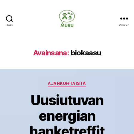
Haku
Valikko
Ilmastonmuutokseen
varautuminen
maataloudessa
Avainsana:
biokaasu
Kategoriat
AJANKOHTAISTA
Uusiutuvan
energian
hanketreffit