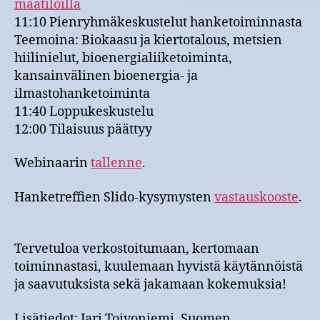
maatiloilla
11:10 Pienryhmäkeskustelut hanketoiminnasta
Teemoina: Biokaasu ja kiertotalous, metsien
hiilinielut, bioenergialiiketoiminta,
kansainvälinen bioenergia- ja
ilmastohanketoiminta
11:40 Loppukeskustelu
12:00 Tilaisuus päättyy
Webinaarin
tallenne
.
Hanketreffien Slido-kysymysten
vastauskooste
.
Tervetuloa verkostoitumaan, kertomaan
toiminnastasi, kuulemaan hyvistä käytännöistä
ja saavutuksista sekä jakamaan kokemuksia!
Lisätiedot: Jari Toivoniemi, Suomen