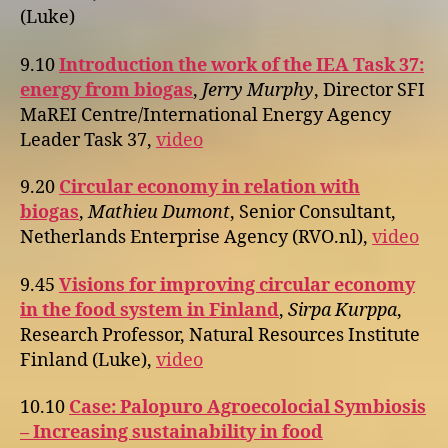
(Luke)
9.10
Introduction the work of the IEA Task 37:
energy from biogas
,
Jerry Murphy
, Director SFI
MaREI Centre/International Energy Agency
Leader Task 37,
video
9.20
Circular economy in relation with
biogas
,
Mathieu Dumont
, Senior Consultant,
Netherlands Enterprise Agency (RVO.nl),
video
9.45
Visions for improving circular economy
in the food system in Finland
,
Sirpa Kurppa
,
Research Professor, Natural Resources Institute
Finland (Luke),
video
10.10
Case: Palopuro Agroecolocial Symbiosis
– Increasing sustainability in food