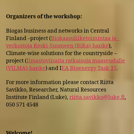
Organizers of the workshop:
Biogas business and networks in Central
Finland –project (
Biokaasuliiketoimintaa ja -
verkostoja Keski-Suomeen (BiKa)-hanke
),
Climate-wise solutions for the countryside –
project (
Ilmastoviisaita ratkaisuja maaseudulle
(VILMA)-hanke
) and I
EA Bioenergy Task 37
.
For more information please contact Riitta
Savikko, Researcher, Natural Resources
Institute Finland (Luke),
riitta.savikko@luke.fi
,
050 571 4548
Welcome!