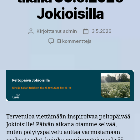
Jokioisilla
Kirjoittanut
admin
3.5.2026
Kirjoittaja
Julkaisupäivämäärä
artikkeliin
Ei kommentteja
Peltopäivä
Kirsi
ja
Sakari
Raiskion
tilalla
30.6.2026
Jokioisilla
Tervetuloa viettämään inspiroivaa peltopäivää
Jokioisille! Päivän aikana otamme selvää,
miten pölytyspalvelu auttaa varmistamaan