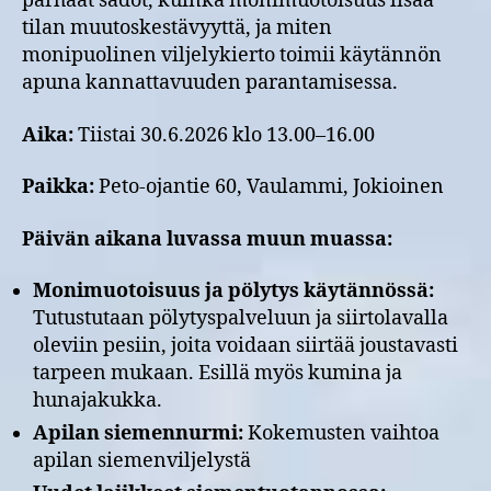
parhaat sadot, kuinka monimuotoisuus lisää
tilan muutoskestävyyttä, ja miten
monipuolinen viljelykierto toimii käytännön
apuna kannattavuuden parantamisessa.
Aika:
Tiistai 30.6.2026 klo 13.00–16.00
Paikka:
Peto-ojantie 60, Vaulammi, Jokioinen
Päivän aikana luvassa muun muassa:
Monimuotoisuus ja pölytys käytännössä:
Tutustutaan pölytyspalveluun ja siirtolavalla
oleviin pesiin, joita voidaan siirtää joustavasti
tarpeen mukaan. Esillä myös kumina ja
hunajakukka.
Apilan siemennurmi:
Kokemusten vaihtoa
apilan siemenviljelystä