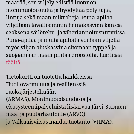
määrää, sen viljely edistää luonnon
monimuotoisuutta ja hyödyttää pölyttäjiä,
lintuja sekä maan mikrobeja. Puna-apilaa
viljellään tavallisimmin heinäkasvien kanssa
seoksena säilörehu- ja viherlannoitusnurmissa.
Puna-apilaa ja muita apiloita voidaan viljellä
myös viljan aluskasvina sitomaan typpeä ja
suojaamaan maan pintaa eroosiolta. Lue lisää
täältä
.
Tietokortti on tuotettu hankkeissa
Huoltovarmuutta ja resilienssiä
ruokajärjestelmään
(ARMAS), Monimuotoisuudesta ja
ekosysteemipalveluista lisäarvoa Järvi-Suomen
maa- ja puutarhatiloille (ARVO)
ja Valkuaisviisas maidontuotanto (VIIMA).