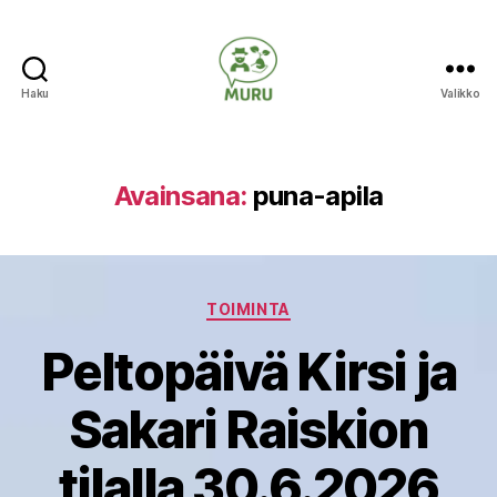
Haku
Valikko
Ilmastonmuutokseen
varautuminen
maataloudessa
Avainsana:
puna-apila
Kategoriat
TOIMINTA
Peltopäivä Kirsi ja
Sakari Raiskion
tilalla 30.6.2026