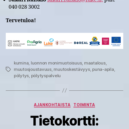
040 028 3002
Tervetuloa!
kumina
,
luonnon monimuotoisuus
,
maatalous
,
muutosjoustavuus
,
muutoskestävyys
,
puna-apila
,
Avainsanat
pölytys
,
pölytyspalvelu
Kategoriat
AJANKOHTAISTA
TOIMINTA
Tietokortti: