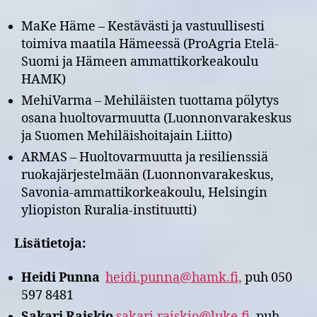
MaKe Häme – Kestävästi ja vastuullisesti
toimiva maatila Hämeessä (ProAgria Etelä-
Suomi ja Hämeen ammattikorkeakoulu
HAMK)
MehiVarma – Mehiläisten tuottama pölytys
osana huoltovarmuutta (Luonnonvarakeskus
ja Suomen Mehiläishoitajain Liitto)
ARMAS – Huoltovarmuutta ja resilienssiä
ruokajärjestelmään (Luonnonvarakeskus,
Savonia-ammattikorkeakoulu, Helsingin
yliopiston Ruralia-instituutti)
Lisätietoja:
Heidi Punna
heidi.punna@hamk.fi,
puh 050
597 8481
Sakari Raiskio
sakari.raiskio@luke.fi,
puh.