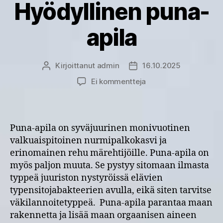
Hyödyllinen puna-
apila
Kirjoittanut
admin
16.10.2025
Kirjoittaja
Julkaisupäivämäärä
artikkeliin
Ei kommentteja
Tietokortti:
Hyödyllinen
puna-
apila
Puna-apila on syväjuurinen monivuotinen
valkuaispitoinen nurmipalkokasvi ja
erinomainen rehu märehtijöille. Puna-apila on
myös paljon muuta. Se pystyy sitomaan ilmasta
typpeä juuriston nystyröissä elävien
typensitojabakteerien avulla, eikä siten tarvitse
väkilannoitetyppeä. Puna-apila parantaa maan
rakennetta ja lisää maan orgaanisen aineen