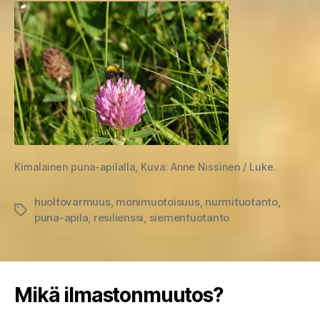
Kimalainen puna-apilalla, Kuva: Anne Nissinen / Luke.
huoltovarmuus
,
monimuotoisuus
,
nurmituotanto
,
Avainsanat
puna-apila
,
resilienssi
,
siementuotanto
Mikä ilmastonmuutos?