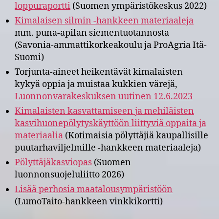
loppuraportti
(Suomen ympäristökeskus 2022)
Kimalaisen silmin -hankkeen materiaaleja
mm. puna-apilan siementuotannosta
(Savonia-ammattikorkeakoulu ja ProAgria Itä-
Suomi)
Torjunta-aineet heikentävät kimalaisten
kykyä oppia ja muistaa kukkien värejä,
Luonnonvarakeskuksen uutinen 12.6.2023
Kimalaisten kasvattamiseen ja mehiläisten
kasvihuonepölytyskäyttöön liittyviä oppaita ja
materiaalia
(Kotimaisia pölyttäjiä kaupallisille
puutarhaviljelmille -hankkeen materiaaleja)
Pölyttäjäkasviopas
(Suomen
luonnonsuojeluliitto 2026)
Lisää perhosia maatalousympäristöön
(LumoTaito-hankkeen vinkkikortti)