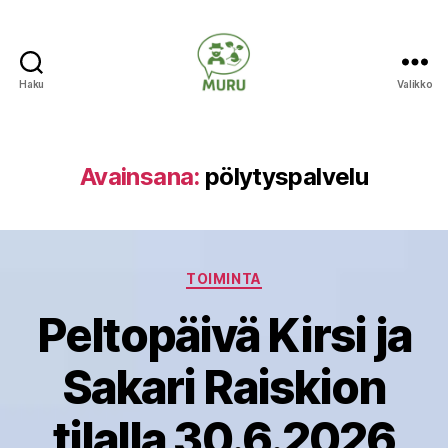
Haku
Valikko
Ilmastonmuutokseen
varautuminen
maataloudessa
Avainsana:
pölytyspalvelu
Kategoriat
TOIMINTA
Peltopäivä Kirsi ja
Sakari Raiskion
tilalla 30.6.2026