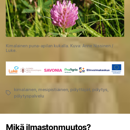
Kimalainen puna-apilan kukalla. Kuva: Anne Nissinen /
Luke.
kimalainen
,
mesipistiäinen
,
pölyttäjät
,
pölytys
,
Avainsanat
pölytyspalvelu
Mikä ilmastonmuutos?