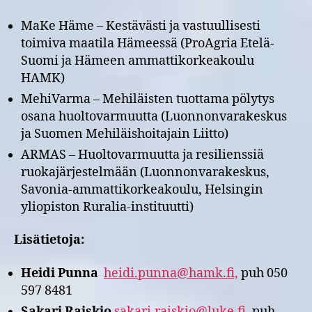
MaKe Häme – Kestävästi ja vastuullisesti
toimiva maatila Hämeessä (ProAgria Etelä-
Suomi ja Hämeen ammattikorkeakoulu
HAMK)
MehiVarma – Mehiläisten tuottama pölytys
osana huoltovarmuutta (Luonnonvarakeskus
ja Suomen Mehiläishoitajain Liitto)
ARMAS – Huoltovarmuutta ja resilienssiä
ruokajärjestelmään (Luonnonvarakeskus,
Savonia-ammattikorkeakoulu, Helsingin
yliopiston Ruralia-instituutti)
Lisätietoja:
Heidi Punna
heidi.punna@hamk.fi,
puh 050
597 8481
Sakari Raiskio
sakari.raiskio@luke.fi,
puh.