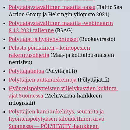
Pölyttäjäystävällinen maatila -opas
(Baltic Sea
Action Group ja Helsingin yliopisto 2021)
Pölyttäjäystävällinen maatila -webinaarin
8.12.2021 tallenne
(BSAG)
Pölyttäjät ja hyötyhyönteiset
(Ruokavirasto)
Pelasta pörriäinen – keinopesien
rakennusohjeita
(Maa- ja kotitalousnaisten
nettisivu)
Pölyttäjätietoa
(Pölyttäjät.fi)
Pölyttäjien auttamiskeinoja
(Pölyttäjät.fi)
Hyönteispölytteisten viljelykasvien kukinta-
ajat Suomessa
(MehiVarma-hankkeen
infograafi)
Pölyttäjien kannankehitys, seuranta ja
hyönteispölytyksen taloudellinen arvo
Suomessa — PÖLYHYÖTY -hankkeen