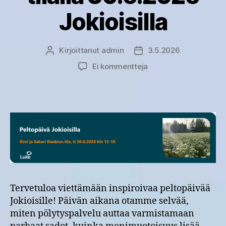
Jokioisilla
Kirjoittanut
admin
3.5.2026
Kirjoittaja
Julkaisupäivämäärä
artikkeliin
Ei kommentteja
Peltopäivä
Kirsi
ja
Sakari
Raiskion
tilalla
30.6.2026
Jokioisilla
Tervetuloa viettämään inspiroivaa peltopäivää
Jokioisille! Päivän aikana otamme selvää,
miten pölytyspalvelu auttaa varmistamaan