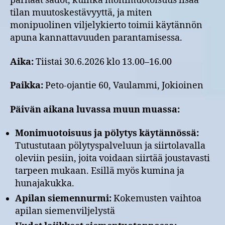
parhaat sadot, kuinka monimuotoisuus lisää
tilan muutoskestävyyttä, ja miten
monipuolinen viljelykierto toimii käytännön
apuna kannattavuuden parantamisessa.
Aika:
Tiistai 30.6.2026 klo 13.00–16.00
Paikka:
Peto-ojantie 60, Vaulammi, Jokioinen
Päivän aikana luvassa muun muassa:
Monimuotoisuus ja pölytys käytännössä:
Tutustutaan pölytyspalveluun ja siirtolavalla
oleviin pesiin, joita voidaan siirtää joustavasti
tarpeen mukaan. Esillä myös kumina ja
hunajakukka.
Apilan siemennurmi:
Kokemusten vaihtoa
apilan siemenviljelystä