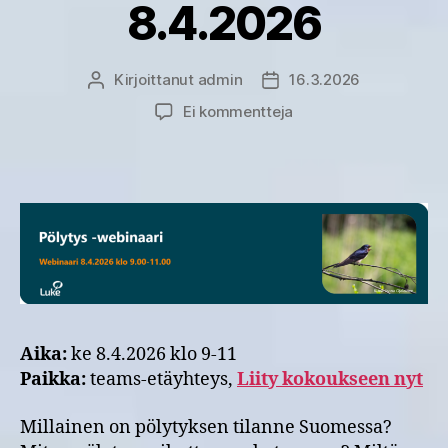
8.4.2026
Kirjoittanut
admin
16.3.2026
Kirjoittaja
Julkaisupäivämäärä
artikkeliin
Ei kommentteja
Pölytys
-
webinaari
8.4.2026
Aika:
ke 8.4.2026 klo 9-11
Paikka:
teams-etäyhteys,
Liity kokoukseen nyt
Millainen on pölytyksen tilanne Suomessa?