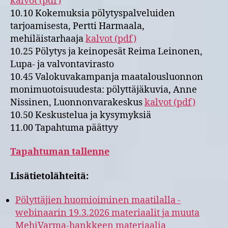
kalvot (pdf)
10.10 Kokemuksia pölytyspalveluiden
tarjoamisesta, Pertti Harmaala,
mehiläistarhaaja
kalvot (pdf)
10.25 Pölytys ja keinopesät Reima Leinonen,
Lupa- ja valvontavirasto
10.45 Valokuvakampanja maatalousluonnon
monimuotoisuudesta: pölyttäjäkuvia, Anne
Nissinen, Luonnonvarakeskus
kalvot (pdf)
10.50 Keskustelua ja kysymyksiä
11.00 Tapahtuma päättyy
Tapahtuman tallenne
Lisätietolähteitä:
Pölyttäjien huomioiminen maatilalla -
webinaarin 19.3.2026 materiaalit ja muuta
MehiVarma-hankkeen materiaalia