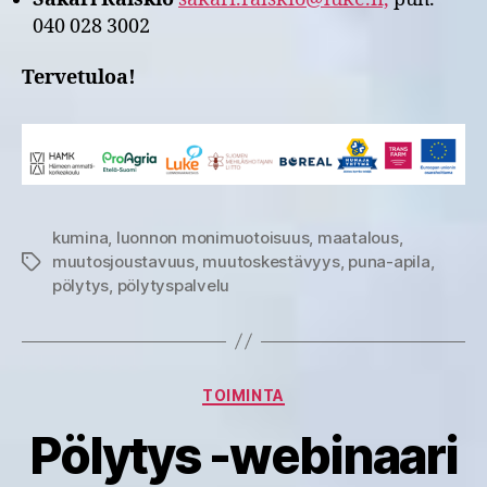
040 028 3002
Tervetuloa!
kumina
,
luonnon monimuotoisuus
,
maatalous
,
muutosjoustavuus
,
muutoskestävyys
,
puna-apila
,
Avainsanat
pölytys
,
pölytyspalvelu
Kategoriat
TOIMINTA
Pölytys -webinaari