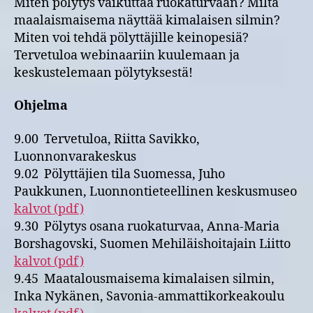
Miten pölytys vaikuttaa ruokaturvaan? Miltä
maalaismaisema näyttää kimalaisen silmin?
Miten voi tehdä pölyttäjille keinopesiä?
Tervetuloa webinaariin kuulemaan ja
keskustelemaan pölytyksestä!
Ohjelma
9.00 Tervetuloa, Riitta Savikko,
Luonnonvarakeskus
9.02 Pölyttäjien tila Suomessa, Juho
Paukkunen, Luonnontieteellinen keskusmuseo
kalvot (pdf)
9.30 Pölytys osana ruokaturvaa, Anna-Maria
Borshagovski, Suomen Mehiläishoitajain Liitto
kalvot (pdf)
9.45 Maatalousmaisema kimalaisen silmin,
Inka Nykänen, Savonia-ammattikorkeakoulu