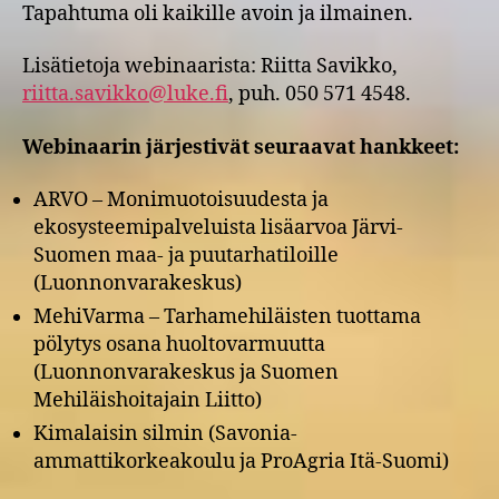
Tapahtuma oli kaikille avoin ja ilmainen.
Lisätietoja webinaarista: Riitta Savikko,
riitta.savikko@luke.fi
, puh. 050 571 4548.
Webinaarin järjestivät seuraavat hankkeet:
ARVO – Monimuotoisuudesta ja
ekosysteemipalveluista lisäarvoa Järvi-
Suomen maa- ja puutarhatiloille
(Luonnonvarakeskus)
MehiVarma – Tarhamehiläisten tuottama
pölytys osana huoltovarmuutta
(Luonnonvarakeskus ja Suomen
Mehiläishoitajain Liitto)
Kimalaisin silmin (Savonia-
ammattikorkeakoulu ja ProAgria Itä-Suomi)