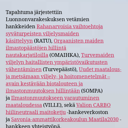
Tapahtuma järjestettiin
Luonnonvarakeskuksen vetämien
hankkeiden
Rahanarvoisia vaihtoehtoja
syväturpeisten viljelysmaiden
käsittelyyn
(RATU),
Orgaanisten maiden
ilmastopäästöjen hillintä
nautakarjatiloilla
(OMAIHKA),
Turvemaiden
viljelyn haitallisten ympäristövaikutusten
vähentäminen
(Turvepäästö),
Uudet maatalous-
ja metsämaan viljely- ja hoitomenetelmät –
avain kestävään biotalouteen ja
ilmastonmuutoksen hillintään
(SOMPA)
ja
Ilmastonmuutokseen varautuminen
maataloudessa
(VILLE), sekä
Valion CARBO
hiilineutraali maitoketju
-hankeverkoston
ja
Savonia-ammattikorkeakoulun Maatila2030
-
hankkeen yhteistyönä.