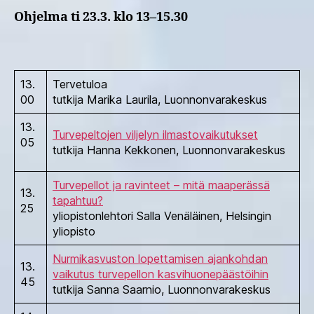
Ohjelma ti 23.3. klo 13–15.30
13.
Tervetuloa
00
tutkija Marika Laurila, Luonnonvarakeskus
13.
Turvepeltojen viljelyn ilmastovaikutukset
05
tutkija Hanna Kekkonen, Luonnonvarakeskus
Turvepellot ja ravinteet – mitä maaperässä
13.
tapahtuu?
25
yliopistonlehtori Salla Venäläinen, Helsingin
yliopisto
Nurmikasvuston lopettamisen ajankohdan
13.
vaikutus turvepellon kasvihuonepäästöihin
45
tutkija Sanna Saarnio, Luonnonvarakeskus