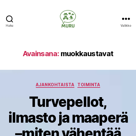
Haku
Valikko
Ilmastonmuutokseen
varautuminen
maataloudessa
Avainsana:
muokkaustavat
Kategoriat
AJANKOHTAISTA
TOIMINTA
Turvepellot,
ilmasto ja maaperä
–miten vähentää