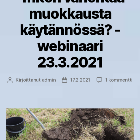
muokkausta
käytännössä? -
webinaari
23.3.2021
art
Kirjoittanut
admin
17.2.2021
1 kommentti
Kirjoittaja
Julkaisupäivämäärä
Tur
ilm
ja
ma
–
mit
vä
mu