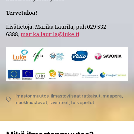
Tervetuloa!
Lisätietoja: Marika Laurila, puh 029 532
6388,
marika.laurila@luke.fi
ilmastonmuutos
,
ilmastoviisaat ratkaisut
,
maaperä
,
Avainsanat
muokkaustavat
,
ravinteet
,
turvepellot