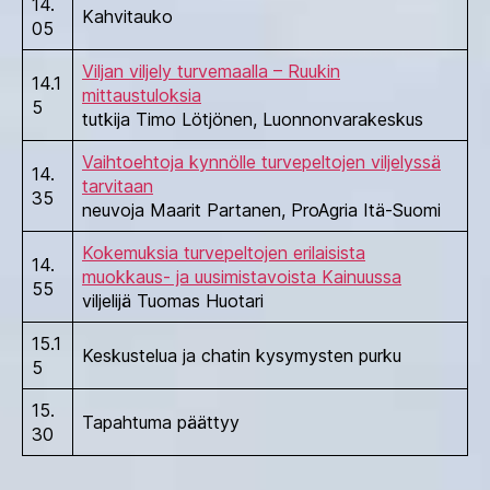
14.
Kahvitauko
05
Viljan viljely turvemaalla – Ruukin
14.1
mittaustuloksia
5
tutkija Timo Lötjönen, Luonnonvarakeskus
Vaihtoehtoja kynnölle turvepeltojen viljelyssä
14.
tarvitaan
35
neuvoja Maarit Partanen, ProAgria Itä-Suomi
Kokemuksia turvepeltojen erilaisista
14.
muokkaus- ja uusimistavoista Kainuussa
55
viljelijä Tuomas Huotari
15.1
Keskustelua ja chatin kysymysten purku
5
15.
Tapahtuma päättyy
30