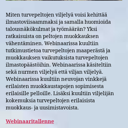
käy
-
web
Miten turvepeltojen viljelyä voisi kehittää
23.
ilmastoviisaammaksi ja samalla huomioida
talousnäkökulmat ja työmäärän? Yksi
ratkaisuista on peltojen muokkauksen
vähentäminen. Webinaarissa kuultiin
tutkimustietoa turvepeltojen maaperästä ja
muokkauksen vaikutuksista turvepeltojen
ilmastopäästöihin. Webinaarissa käsiteltiin
sekä nurmen viljelyä että viljan viljelyä.
Webinaarissa kuultiin neuvojan vinkkejä
erilaisten muokkaustapojen sopimisesta
erilaisille pelloille. Lisäksi kuultiin viljelijän
kokemuksia turvepeltojen erilaisista
muokkaus- ja uusimistavoista.
Webinaaritallenne