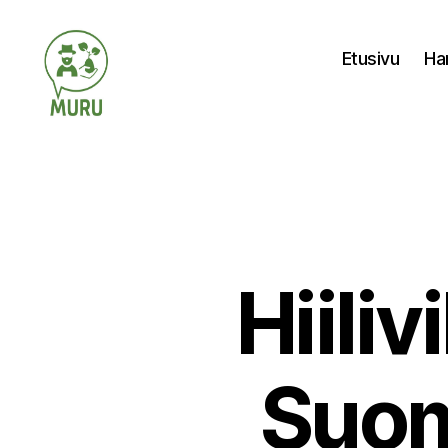
Etusivu
Ha
Ilmastonmuutokseen
varautuminen
maataloudessa
Hiiliv
Suom