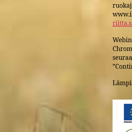
ruokaj
www.il
riitta
Webina
Chrome
seuraa
”Conti
Lämpim