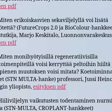
sen pdf
Miten erikoiskasvien sekaviljelyllä voi lisätä
yötettä? (FutureCrops 2.0 ja BioColour-hankkee
stutkija, Marjo Keskitalo, Luonnonvarakeskus
sen pdf
Miten monihyötyisillä regeneratiivisilla
toimenpiteillä voisi kerryttää peltoihin hiiltä 
pienen muutoksen voisi mitata? Koetoiminn
et (STN MULTA-hanke) professori, Jussi Hein
gin yliopisto,
esityksen pdf
Hiiliviljelyn vaikutusten todentaminen nurmi
lla (STN-MULTA, CROPLANT-hankkeet)