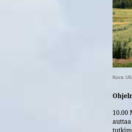
Kuva: Ul
Ohjel
10.00 
auttaa
tutkim