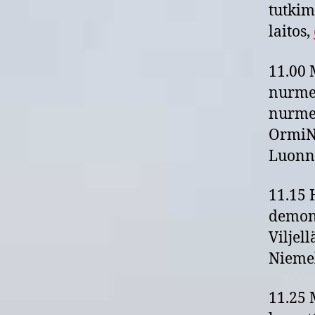
tutkim
laitos,
11.00 
nurmen
nurmen
OrmiNu
Luonn
11.15 
demons
Viljel
Nieme
11.25 M