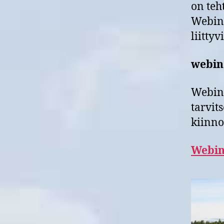
on teh
Webinaa
liitty
webina
Webina
tarvit
kiinno
W
ebin