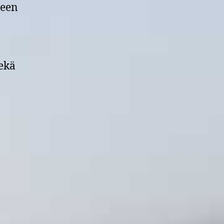
teen
ekä