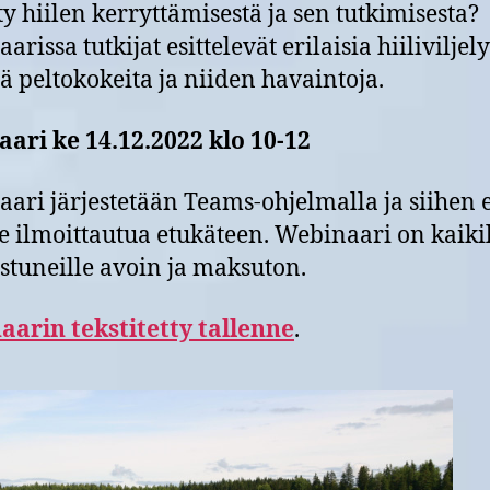
ty hiilen kerryttämisestä ja sen tutkimisesta?
rissa tutkijat esittelevät erilaisia hiiliviljel
viä peltokokeita ja niiden havaintoja.
ari ke 14.12.2022 klo 10-12
ari järjestetään Teams-ohjelmalla ja siihen e
se ilmoittautua etukäteen. Webinaari on kaiki
stuneille avoin ja maksuton.
aarin tekstitetty tallenne
.