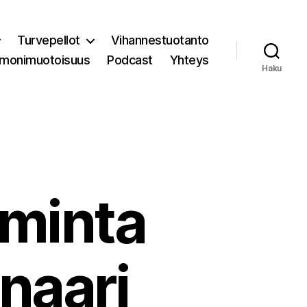
Turvepellot
Vihannestuotanto
 monimuotoisuus
Podcast
Yhteys
Haku
oiminta
naari