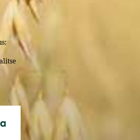
us:
alitse