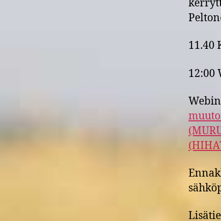
kerryt
Pelton
11.40 
12:00 
Webina
muutos
(MURU
(HIHA
Ennakk
sähköp
Lisäti