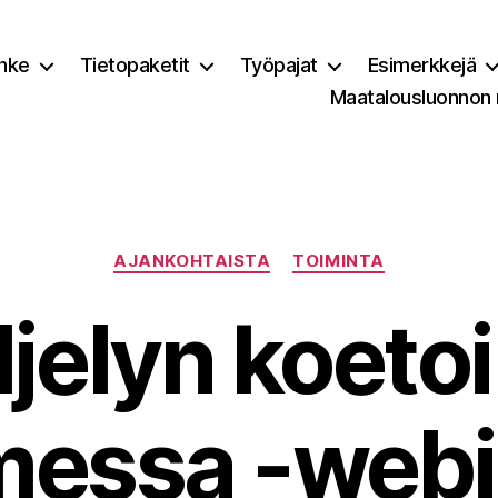
nke
Tietopaketit
Työpajat
Esimerkkejä
Maatalousluonnon
Kategoriat
AJANKOHTAISTA
TOIMINTA
iljelyn koet
essa -webi