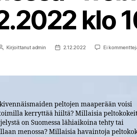
2.2022 klo 
Kirjoittanut
admin
2.12.2022
Ei kommenttej
Kirjoittaja
Julkaisupäivämäärä
kivennäismaiden peltojen maaperään voisi
toimilla kerryttää hiiltä? Millaisia peltokokei
iljelystä on Suomessa lähiaikoina tehty tai
llaan menossa? Millaisia havaintoja peltokok