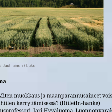
la Jauhiainen / Luke
ma
Miten muokkaus ja maanparannusaineet vois
 hiilen kerryttämisessä? (HiiletIn-hanke)
usprofessori, Jari Hyväluoma, Luonnonvarak