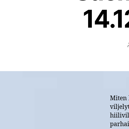
14.1
Miten 
viljely
hiiliv
parhai