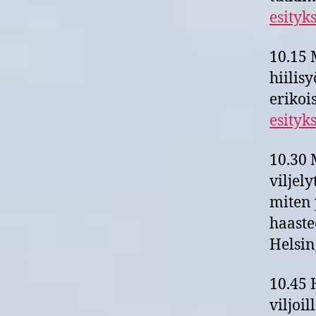
esityk
10.15 
hiilis
erikoi
esityk
10.30 
viljely
miten 
haaste
Helsin
10.45 
viljoi