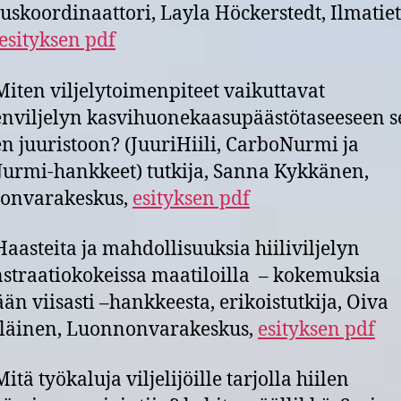
uskoordinaattori, Layla Höckerstedt, Ilmatie
esityksen pdf
Miten viljelytoimenpiteet vaikuttavat
viljelyn kasvihuonekaasupäästötaseeseen s
 juuristoon? (JuuriHiili, CarboNurmi ja
rmi-hankkeet) tutkija, Sanna Kykkänen,
onvarakeskus,
esityksen pdf
Haasteita ja mahdollisuuksia hiiliviljelyn
traatiokokeissa maatiloilla – kokemuksia
lään viisasti –hankkeesta, erikoistutkija, Oiva
läinen, Luonnonvarakeskus,
esityksen pdf
itä työkaluja viljelijöille tarjolla hiilen