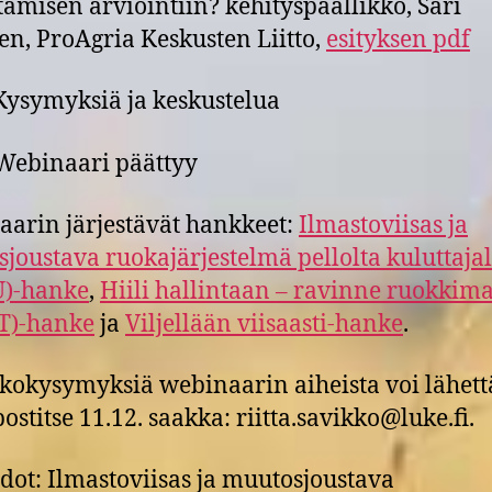
tämisen arviointiin? kehityspäällikkö, Sari
en, ProAgria Keskusten Liitto,
esityksen pdf
Kysymyksiä ja keskustelua
Webinaari päättyy
arin järjestävät hankkeet:
Ilmastoviisas ja
joustava ruokajärjestelmä pellolta kuluttajal
)-hanke
,
Hiili hallintaan – ravinne ruokkim
T)-hanke
ja
Viljellään viisaasti-hanke
.
okysymyksiä webinaarin aiheista voi lähett
ostitse 11.12. saakka: riitta.savikko@luke.fi.
edot: Ilmastoviisas ja muutosjoustava