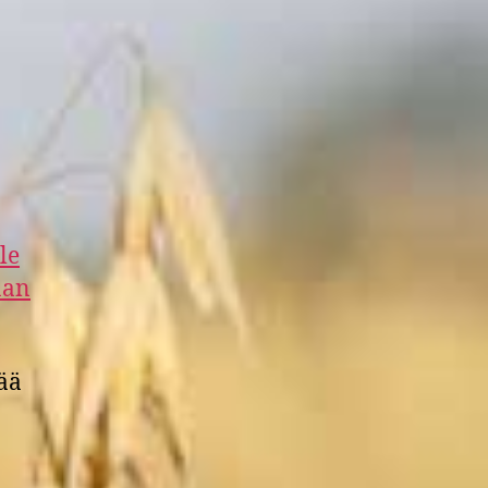
le
aan
ää