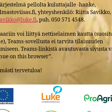
ärjestelmä pellolta kuluttajalle -hanke,
mastoviisas.fi, yhteyshenkilö: Riitta Savikko,
.savikko@luke.fi
, puh. 050 571 4548.
ariin voi liittyä nettiselaimen kautta (suosit
), Teams-sovellusta ei tarvita tilaisuuden
miseen. Teams-linkistä avautuvasta sivusta v
nue on this browser”.
ästi tervetuloa!