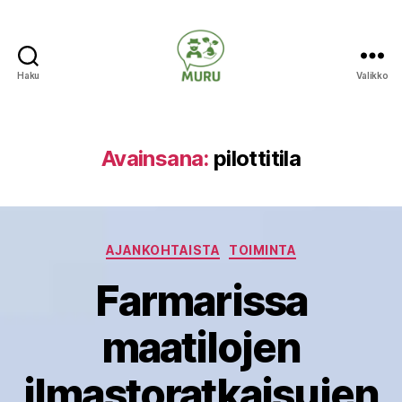
Haku
Valikko
Ilmastonmuutokseen
varautuminen
maataloudessa
Avainsana:
pilottitila
Kategoriat
AJANKOHTAISTA
TOIMINTA
Farmarissa
maatilojen
ilmastoratkaisujen