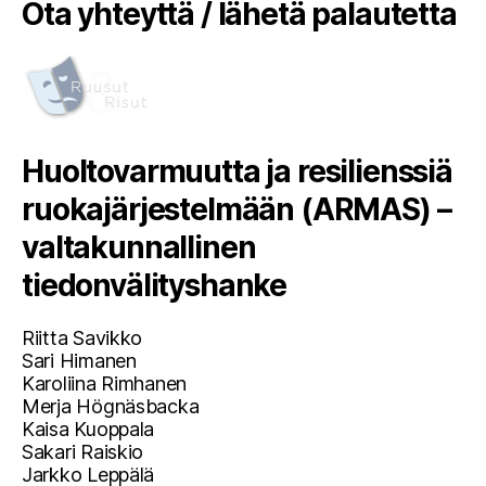
Ota yhteyttä / lähetä palautetta
Huoltovarmuutta ja resilienssiä
ruokajärjestelmään (ARMAS) –
valtakunnallinen
tiedonvälityshanke
Riitta Savikko
Sari Himanen
Karoliina Rimhanen
Merja Högnäsbacka
Kaisa Kuoppala
Sakari Raiskio
Jarkko Leppälä