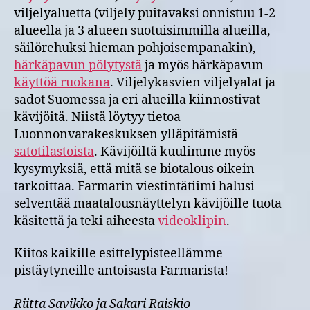
viljelyaluetta (viljely puitavaksi onnistuu 1-2
alueella ja 3 alueen suotuisimmilla alueilla,
säilörehuksi hieman pohjoisempanakin),
härkäpavun pölytystä
ja myös härkäpavun
käyttöä ruokana
. Viljelykasvien viljelyalat ja
sadot Suomessa ja eri alueilla kiinnostivat
kävijöitä. Niistä löytyy tietoa
Luonnonvarakeskuksen ylläpitämistä
satotilastoista
. Kävijöiltä kuulimme myös
kysymyksiä, että mitä se biotalous oikein
tarkoittaa. Farmarin viestintätiimi halusi
selventää maatalousnäyttelyn kävijöille tuota
käsitettä ja teki aiheesta
videoklipin
.
Kiitos kaikille esittelypisteellämme
pistäytyneille antoisasta Farmarista!
Riitta Savikko ja Sakari Raiskio