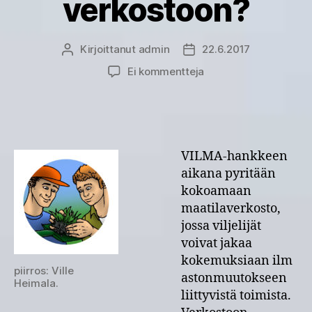
verkostoon?
Kirjoittanut
admin
22.6.2017
Kirjoittaja
Julkaisupäivämäärä
artikkeliin
Ei kommentteja
Olisitko
kiinnostunut
tulemaan
mukaan
ilmastoviisaita
VILMA-hankkeen
ratkaisuja
aikana pyritään
maatiloille
kokoamaan
pohtivien
maatilaverkosto,
ja
kokeilevien
jossa viljelijät
tilojen
voivat jakaa
verkostoon?
kokemuksiaan ilm
piirros: Ville
astonmuutokseen
Heimala.
liittyvistä toimista.