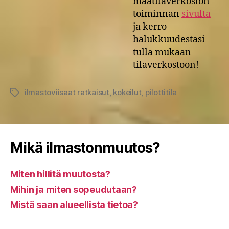
maatilaverkoston
toiminnan
sivulta
ja kerro
halukkuudestasi
tulla mukaan
tilaverkostoon!
ilmastoviisaat ratkaisut
,
kokeilut
,
pilottitila
Avainsanat
Mikä ilmastonmuutos?
Miten hillitä muutosta?
Mihin ja miten sopeudutaan?
Mistä saan alueellista tietoa?