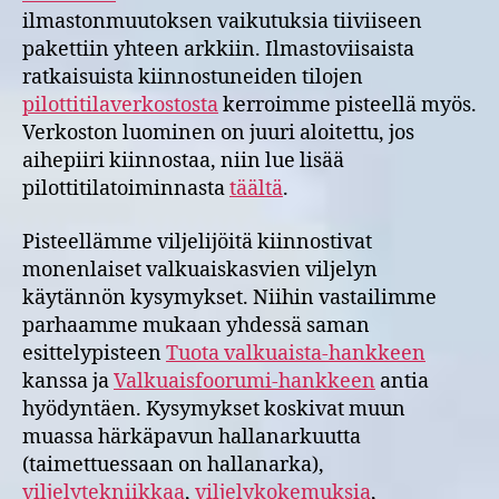
ilmastonmuutoksen vaikutuksia tiiviiseen
pakettiin yhteen arkkiin. Ilmastoviisaista
ratkaisuista kiinnostuneiden tilojen
pilottitilaverkostosta
kerroimme pisteellä myös.
Verkoston luominen on juuri aloitettu, jos
aihepiiri kiinnostaa, niin lue lisää
pilottitilatoiminnasta
täältä
.
Pisteellämme viljelijöitä kiinnostivat
monenlaiset valkuaiskasvien viljelyn
käytännön kysymykset. Niihin vastailimme
parhaamme mukaan yhdessä saman
esittelypisteen
Tuota valkuaista-hankkeen
kanssa ja
Valkuaisfoorumi-hankkeen
antia
hyödyntäen. Kysymykset koskivat muun
muassa härkäpavun hallanarkuutta
(taimettuessaan on hallanarka),
viljelytekniikkaa
,
viljelykokemuksia
,