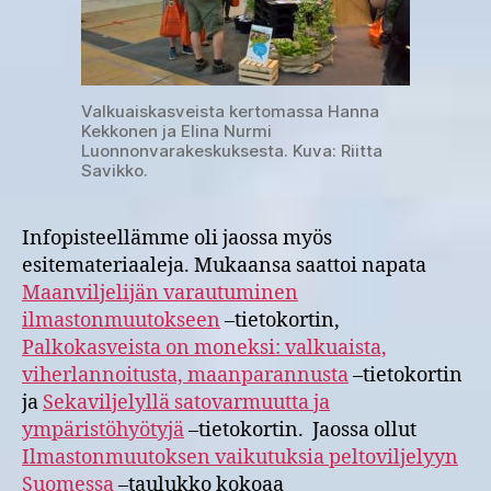
Valkuaiskasveista kertomassa Hanna
Kekkonen ja Elina Nurmi
Luonnonvarakeskuksesta. Kuva: Riitta
Savikko.
Infopisteellämme oli jaossa myös
esitemateriaaleja. Mukaansa saattoi napata
Maanviljelijän varautuminen
ilmastonmuutokseen
–tietokortin,
Palkokasveista on moneksi: valkuaista,
viherlannoitusta, maanparannusta
–tietokortin
ja
Sekaviljelyllä satovarmuutta ja
ympäristöhyötyjä
–tietokortin. Jaossa ollut
Ilmastonmuutoksen vaikutuksia peltoviljelyyn
Suomessa
–taulukko kokoaa