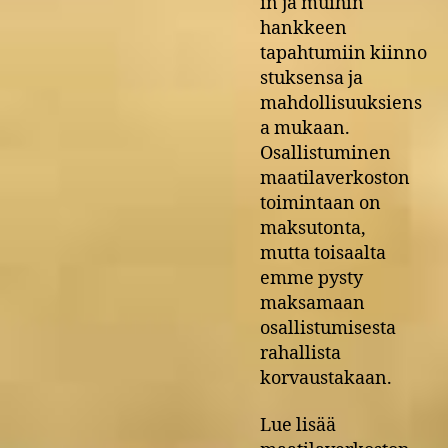
in ja muihin
hankkeen
tapahtumiin kiinno
stuksensa ja
mahdollisuuksiens
a mukaan.
Osallistuminen
maatilaverkoston
toimintaan on
maksutonta,
mutta toisaalta
emme pysty
maksamaan
osallistumisesta
rahallista
korvaustakaan.
Lue lisää