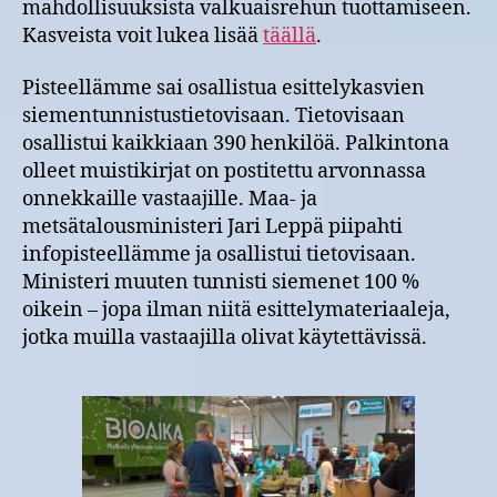
mahdollisuuksista valkuaisrehun tuottamiseen.
Kasveista voit lukea lisää
täällä
.
Pisteellämme sai osallistua esittelykasvien
siementunnistustietovisaan. Tietovisaan
osallistui kaikkiaan 390 henkilöä. Palkintona
olleet muistikirjat on postitettu arvonnassa
onnekkaille vastaajille. Maa- ja
metsätalousministeri Jari Leppä piipahti
infopisteellämme ja osallistui tietovisaan.
Ministeri muuten tunnisti siemenet 100 %
oikein – jopa ilman niitä esittelymateriaaleja,
jotka muilla vastaajilla olivat käytettävissä.