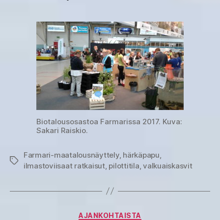
Biotalousosastoa Farmarissa 2017. Kuva:
Sakari Raiskio.
Farmari-maatalousnäyttely
,
härkäpapu
,
Avainsanat
ilmastoviisaat ratkaisut
,
pilottitila
,
valkuaiskasvit
Kategoriat
AJANKOHTAISTA