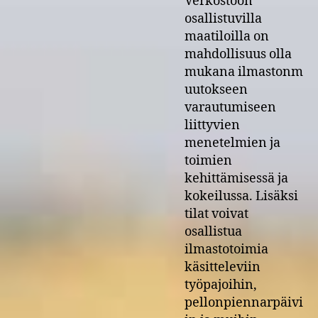
Verkostoon
osallistuvilla
maatiloilla on
mahdollisuus olla
mukana ilmastonm
uutokseen
varautumiseen
liittyvien
menetelmien ja
toimien
kehittämisessä ja
kokeilussa. Lisäksi
tilat voivat
osallistua
ilmastotoimia
käsitteleviin
työpajoihin,
pellonpiennarpäivi