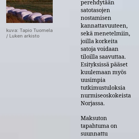
perehdytään
satotasojen
nostamisen
kannattavuuteen,
kuva: Tapio Tuomela
sekä menetelmiin,
/ Luken arkisto
joilla korkeita
satoja voidaan
tiloilla saavuttaa.
Esityksissä pääset
kuulemaan myös
uusimpia
tutkimustuloksia
nurmiseoskokeista
Norjassa.
Maksuton
tapahtuma on
suunnattu