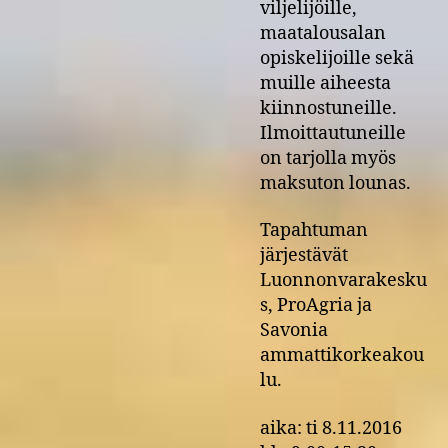
viljelijöille,
maatalousalan
opiskelijoille sekä
muille aiheesta
kiinnostuneille.
Ilmoittautuneille
on tarjolla myös
maksuton lounas.
Tapahtuman
järjestävät
Luonnonvarakesku
s, ProAgria ja
Savonia
ammattikorkeakou
lu.
aika: ti 8.11.2016