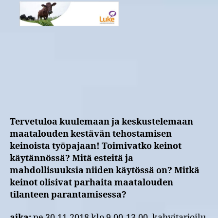
Pohjois-
Savoon
vuosikymmeniksi
–
purevatko
tutkimuksen
arvioimat
keinot?
Tervetuloa kuulemaan ja keskustelemaan
maatalouden kestävän tehostamisen
keinoista työpajaan! Toimivatko keinot
käytännössä? Mitä esteitä ja
mahdollisuuksia niiden käytössä on? Mitkä
keinot olisivat parhaita maatalouden
tilanteen parantamisessa?
aika:
pe 30.11.2018 klo 9.00-13.00, kahvitarjoilu