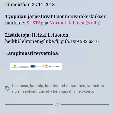
viimeistään 22.11.2018.
Työpajan järjestävät
Luonnonvarakeskuksen
hankkeet
SUSTAg
ja
Nurmet Rahaksi (NuRa)
Lisätietoja
: Heikki Lehtonen,
heikki.lehtonen@luke.fi, puh. 029 532 6316
Lämpimästi tervetuloa!
biokaasu
,
kastelu
,
kestävä tehostaminen
,
lannoitus
,
Avainsanat
nurmiseokset
,
uudet viljelykasvit
,
viljelykierto