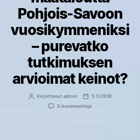
Pohjois-Savoon
vuosikymmeniksi
– purevatko
tutkimuksen
arvioimat keinot?
Kirjoittanut
admin
5.11.2018
Kirjoittaja
Julkaisupäivämäärä
artikkeliin
Ei kommentteja
Kannattavaa
ja
kestävää
maataloutta