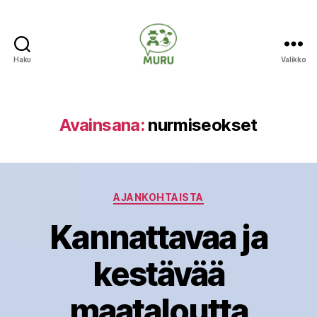
Haku
Valikko
Ilmastonmuutokseen
varautuminen
maataloudessa
Avainsana:
nurmiseokset
Kategoriat
AJANKOHTAISTA
Kannattavaa ja
kestävää
maataloutta