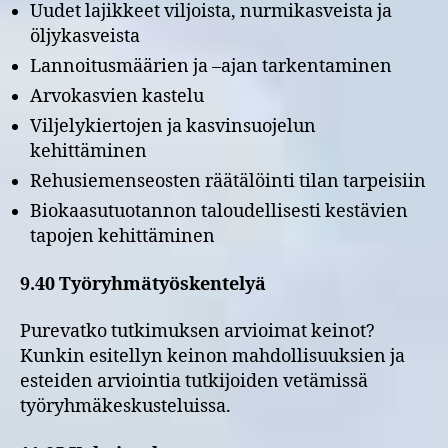
Uudet lajikkeet viljoista, nurmikasveista ja
öljykasveista
Lannoitusmäärien ja –ajan tarkentaminen
Arvokasvien kastelu
Viljelykiertojen ja kasvinsuojelun
kehittäminen
Rehusiemenseosten räätälöinti tilan tarpeisiin
Biokaasutuotannon taloudellisesti kestävien
tapojen kehittäminen
9.40 Työryhmätyöskentelyä
Purevatko tutkimuksen arvioimat keinot?
Kunkin esitellyn keinon mahdollisuuksien ja
esteiden arviointia tutkijoiden vetämissä
työryhmäkeskusteluissa.