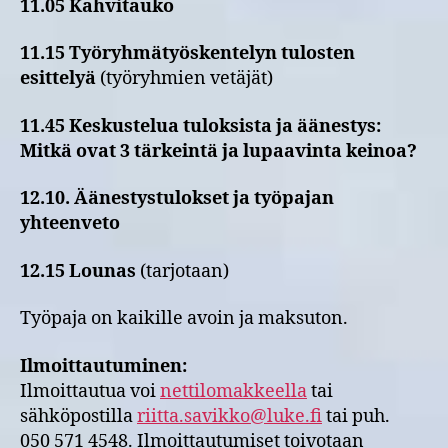
11.05 Kahvitauko
11.15 Työryhmätyöskentelyn tulosten
esittelyä
(työryhmien vetäjät)
11.45
Keskustelua tuloksista ja äänestys:
Mitkä ovat 3 tärkeintä ja lupaavinta keinoa?
12.10. Äänestystulokset ja työpajan
yhteenveto
12.15 Lounas
(tarjotaan)
Työpaja on kaikille avoin ja maksuton.
Ilmoittautuminen:
Ilmoittautua voi
nettilomakkeella
tai
sähköpostilla
riitta.savikko@luke.fi
tai puh.
050 571 4548. Ilmoittautumiset toivotaan