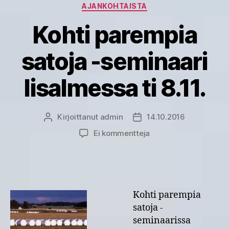
Kategoriat
AJANKOHTAISTA
Kohti parempia
satoja -seminaari
Iisalmessa ti 8.11.
Kirjoittanut
admin
14.10.2016
Kirjoittaja
Julkaisupäivämäärä
artikkeliin
Ei kommentteja
Kohti
parempia
satoja
-
seminaari
Kohti parempia
Iisalmessa
satoja -
ti
seminaarissa
8.11.