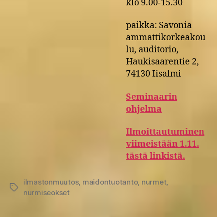
klo 9.00-15.30
paikka: Savonia
ammattikorkeakou
lu, auditorio,
Haukisaarentie 2,
74130 Iisalmi
Seminaarin
ohjelma
Ilmoittautuminen
viimeistään 1.11.
tästä linkistä.
ilmastonmuutos
,
maidontuotanto
,
nurmet
,
Avainsanat
nurmiseokset