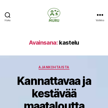
Haku
Valikko
Ilmastonmuutokseen
varautuminen
maataloudessa
Avainsana:
kastelu
Kategoriat
AJANKOHTAISTA
Kannattavaa ja
kestävää
maataloutta