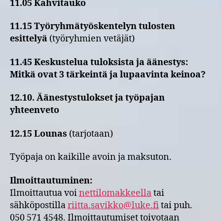
11.05 Kahvitauko
11.15 Työryhmätyöskentelyn tulosten
esittelyä
(työryhmien vetäjät)
11.45
Keskustelua tuloksista ja äänestys:
Mitkä ovat 3 tärkeintä ja lupaavinta keinoa?
12.10. Äänestystulokset ja työpajan
yhteenveto
12.15 Lounas
(tarjotaan)
Työpaja on kaikille avoin ja maksuton.
Ilmoittautuminen:
Ilmoittautua voi
nettilomakkeella
tai
sähköpostilla
riitta.savikko@luke.fi
tai puh.
050 571 4548. Ilmoittautumiset toivotaan