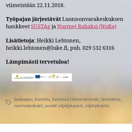
viimeistään 22.11.2018.
Työpajan järjestävät
Luonnonvarakeskuksen
hankkeet
SUSTAg
ja
Nurmet Rahaksi (NuRa)
Lisätietoja
: Heikki Lehtonen,
heikki.lehtonen@luke.fi, puh. 029 532 6316
Lämpimästi tervetuloa!
biokaasu
,
kastelu
,
kestävä tehostaminen
,
lannoitus
,
Avainsanat
nurmiseokset
,
uudet viljelykasvit
,
viljelykierto