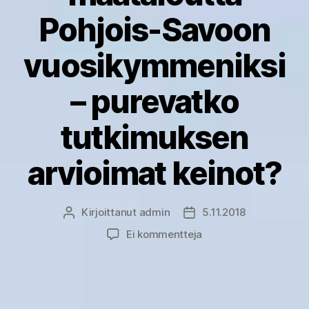
Pohjois-Savoon
vuosikymmeniksi
– purevatko
tutkimuksen
arvioimat keinot?
Kirjoittanut
admin
5.11.2018
Kirjoittaja
Julkaisupäivämäärä
artikkeliin
Ei kommentteja
Kannattavaa
ja
kestävää
maataloutta