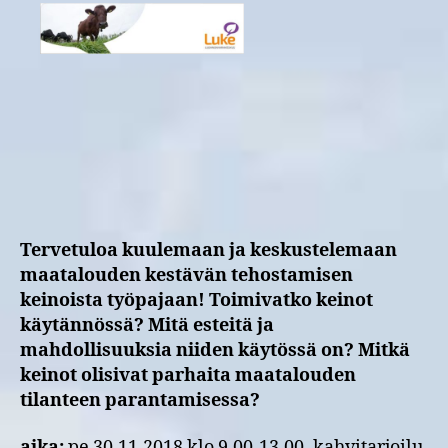
Pohjois-
Savoon
vuosikymmeniksi
–
purevatko
tutkimuksen
arvioimat
keinot?
Tervetuloa kuulemaan ja keskustelemaan
maatalouden kestävän tehostamisen
keinoista työpajaan! Toimivatko keinot
käytännössä? Mitä esteitä ja
mahdollisuuksia niiden käytössä on? Mitkä
keinot olisivat parhaita maatalouden
tilanteen parantamisessa?
aika:
pe 30.11.2018 klo 9.00-13.00, kahvitarjoilu