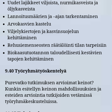
Uudet lajikkeet viljoista, nurmikasveista ja
öljykasveista
Lannoitusmäärien ja –ajan tarkentaminen
Arvokasvien kastelu
Viljelykiertojen ja kasvinsuojelun
kehittäminen
Rehusiemenseosten räätälöinti tilan tarpeisiin
Biokaasutuotannon taloudellisesti kestävien
tapojen kehittäminen
9.40 Työryhmätyöskentelyä
Purevatko tutkimuksen arvioimat keinot?
Kunkin esitellyn keinon mahdollisuuksien ja
esteiden arviointia tutkijoiden vetämissä
työryhmäkeskusteluissa.