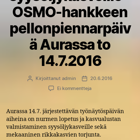
OSMO-hankkeen
pellonpiennarpäiv
ä Aurassa to
14.7.2016
Kirjoittanut
admin
20.6.2016
Kirjoittaja
Julkaisupäivämäärä
artikkeliin
Ei kommentteja
Maan
muokkaus
–
Aurassa 14.7. järjestettävän työnäytöspäivän
nurmen
aiheina on nurmen lopetus ja kasvualustan
rikkominen
valmistaminen syysöljykasveille sekä
syysöljykasveille
mekaaninen rikkakasvien torjunta.
–