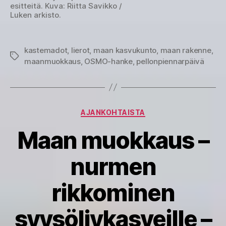
esitteitä. Kuva: Riitta Savikko /
Luken arkisto.
kastemadot
,
lierot
,
maan kasvukunto
,
maan rakenne
,
Avainsanat
maanmuokkaus
,
OSMO-hanke
,
pellonpiennarpäivä
Kategoriat
AJANKOHTAISTA
Maan muokkaus –
nurmen
rikkominen
syysöljykasveille –