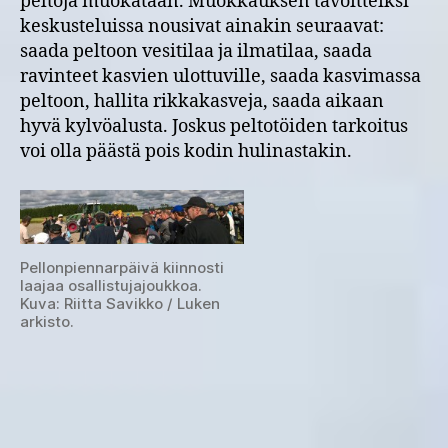
peltoja muokataan. Muokkauksen tavoitteiksi
pellonpiennarpäiväst
keskusteluissa nousivat ainakin seuraavat:
14.7.2016
saada peltoon vesitilaa ja ilmatilaa, saada
Aurassa
ravinteet kasvien ulottuville, saada kasvimassa
peltoon, hallita rikkakasveja, saada aikaan
hyvä kylvöalusta. Joskus peltotöiden tarkoitus
voi olla päästä pois kodin hulinastakin.
Pellonpiennarpäivä kiinnosti
laajaa osallistujajoukkoa.
Kuva: Riitta Savikko / Luken
arkisto.