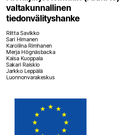
valtakunnallinen
tiedonvälityshanke
Riitta Savikko
Sari Himanen
Karoliina Rimhanen
Merja Högnäsbacka
Kaisa Kuoppala
Sakari Raiskio
Jarkko Leppälä
Luonnonvarakeskus