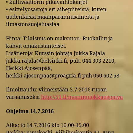
• kultivaattorin pikavaihtokärjet
• esittelyosastoja eri aihepiireistä, kuten
uudenlaisia maanparannusaineita ja
ilmastonsuojeluasiaa
Hinta: Tilaisuus on maksuton. Ruokailut ja
kahvit omakustanteiset.
Lisätietoja: Kurssin johtaja Jukka Rajala
jukka.rajala@helsinki.fi, puh. 044 303 2210,
Heikki Ajosenpää,
heikki.ajosenpaa@proagria.fi puh 050 602 58
Ilmoittaudu: viimeistään 5.7.2016 ruoan
varaamiseksi
http://51.fi/maanmuokkauspaiva
Ohjelma 14.7.2016
Aika: to 14.7.2016 klo 10.00-15.00
Paikka: Kuuskoski, Riihikoskentie 32, Aura