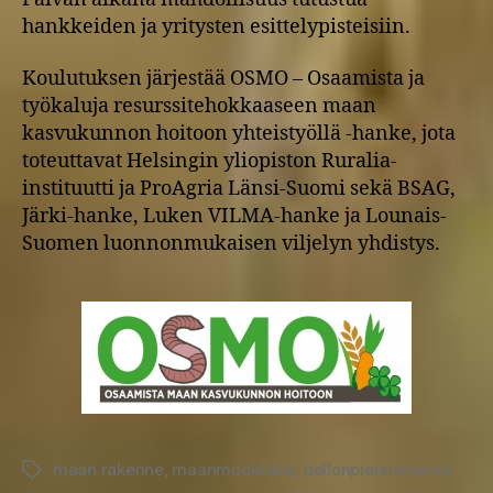
hankkeiden ja yritysten esittelypisteisiin.
Koulutuksen järjestää OSMO – Osaamista ja
työkaluja resurssitehokkaaseen maan
kasvukunnon hoitoon yhteistyöllä -hanke, jota
toteuttavat Helsingin yliopiston Ruralia-
instituutti ja ProAgria Länsi-Suomi sekä BSAG,
Järki-hanke, Luken VILMA-hanke ja Lounais-
Suomen luonnonmukaisen viljelyn yhdistys.
maan rakenne
,
maanmuokkaus
,
pellonpiennarpäivä
Avainsanat