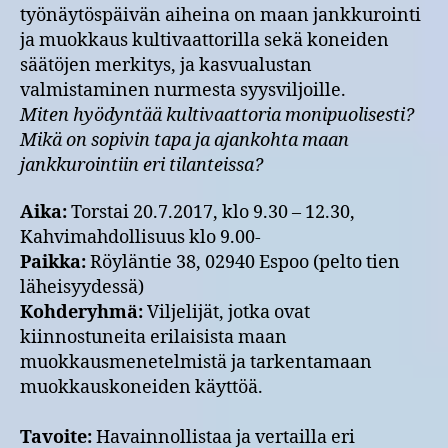
20.7.2017
työnäytöspäivän aiheina on maan jankkurointi
–
ja muokkaus kultivaattorilla sekä koneiden
kultivointi
säätöjen merkitys, ja kasvualustan
ja
valmistaminen nurmesta syysviljoille.
jankkurointi
sekä
Miten hyödyntää kultivaattoria monipuolisesti?
koneiden
Mikä on sopivin tapa ja ajankohta maan
säätöjen
jankkurointiin eri tilanteissa?
merkitys
Aika:
Torstai 20.7.2017, klo 9.30 – 12.30,
Kahvimahdollisuus klo 9.00-
Paikka:
Röyläntie 38, 02940 Espoo (pelto tien
läheisyydessä)
Kohderyhmä:
Viljelijät, jotka ovat
kiinnostuneita erilaisista maan
muokkausmenetelmistä ja tarkentamaan
muokkauskoneiden käyttöä.
Tavoite:
Havainnollistaa ja vertailla eri