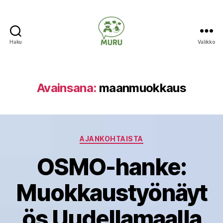
Haku
Valikko
Ilmastonmuutokseen
varautuminen
maataloudessa
Avainsana:
maanmuokkaus
Kategoriat
AJANKOHTAISTA
OSMO-hanke:
Muokkaustyönäyt
ös Uudellamaalla