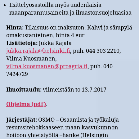
Esittelyosastoilla myös uudenlaisia
maanparannusaineita ja ilmastonsuojeluasiaa
Hinta:
Tilaisuus on maksuton. Kahvi ja sämpylä
omakustanteinen, hinta 4 eur
Lisätietoja:
Jukka Rajala
jukka.rajala@helsinki.fi
, puh. 044 303 2210,
Vilma Kuosmanen,
vilma.kuosmanen@proagria.fi
, puh. 040
7424729
Ilmoittaudu:
viimeistään to 13.7.2017
Ohjelma (pdf)
.
Järjestäjät:
OSMO – Osaamista ja työkaluja
resurssitehokkaaseen maan kasvukunnon
hoitoon yhteistyöllä –hanke (Helsingin