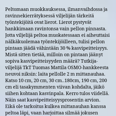
Peltomaan muokkauksessa, ilmanvaihdossa ja
ravinnekierrätyksessä viljelijän tärkeitä
työntekijöitä ovat lierot. Lierot pystyvät
hankkimaan ravintonsa vain pellon pinnasta.
Jotta viljelijä peltoa muokatessaan ei aiheuttaisi
nälkäkuolemaa työntekijöilleen, tulisi pellon
pintaan jäädä vähintään 30 % kasvipeitteisyys.
Mistä sitten tietää, milloin on pintaan jäänyt
sopiva kasvipeitteisyyden määrä? Tutkija-
viljelijä TkT Tuomas Mattila OSMO-hankkeesta
neuvoi niksin: laita pellolle 2 m mittanauhaa.
Katso 10 cm, 20 cm, 30 cm..180cm, 190 cm, 200
cm eli tasakymmenten viivan kohdalta, jäikö
siihen kohtaan kasvinpala. Kerro tulos viidellä.
Näin saat kasvipeitteisyysprosentin arvion.
Eikä ole tarkoitus kulkea mittanauhan kanssa
peltoa läpi, vaan harjoittaa silmää jokusen