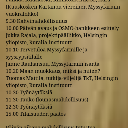
(Kuuskosken Kartanon viereinen Myssyfarmin
vuokralohko)
9.30 Kahvimahdollisuuus
10.00 Päivän avaus ja OSMO-hankkeen esittely
Jukka Rajala, projektipäällikkö, Helsingin
yliopisto, Ruralia-instituutti
10.10 Tervetuloa Myssyfarmille ja
syysrypsitilalle
Janne Rauhansuu, Myssyfarmin isäntä
10.20 Maan muokkaus, miksi ja miten?
Tuomas Mattila, tutkija-viljelijä TkT, Helsingin
yliopisto, Ruralia-instituutti
10.30 Työnäytöksiä
11.30 Tauko (lounasmahdollisuus)
12.30 Työnäytöksiä
15.00 Tilaisuuden päätös
Päivän aikana mahdollisuus tutustua