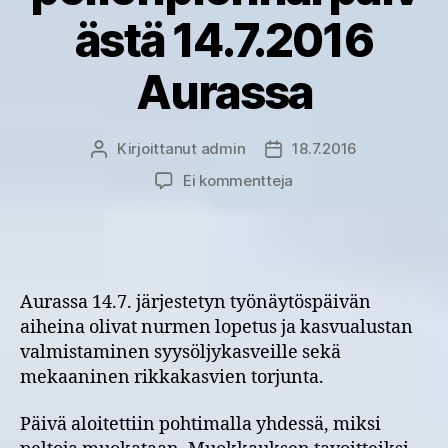
ästä 14.7.2016
Aurassa
Kirjoittanut
admin
18.7.2016
Kirjoittaja
Julkaisupäivämäärä
artikkeliin
Ei kommentteja
Miksi
peltoa
muokataan?
–
oppeja
Aurassa 14.7. järjestetyn työnäytöspäivän
Maan
aiheina olivat nurmen lopetus ja kasvualustan
muokkaus
valmistaminen syysöljykasveille sekä
–
mekaaninen rikkakasvien torjunta.
nurmen
rikkominen
syysöljykasveille
Päivä aloitettiin pohtimalla yhdessä, miksi
–