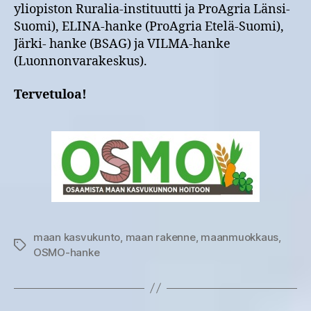
yliopiston Ruralia-instituutti ja ProAgria Länsi-
Suomi), ELINA-hanke (ProAgria Etelä-Suomi),
Järki- hanke (BSAG) ja VILMA-hanke
(Luonnonvarakeskus).
Tervetuloa!
maan kasvukunto
,
maan rakenne
,
maanmuokkaus
,
Avainsanat
OSMO-hanke