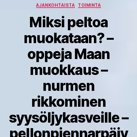
Kategoriat
AJANKOHTAISTA
TOIMINTA
Miksi peltoa
muokataan? –
oppeja Maan
muokkaus –
nurmen
rikkominen
syysöljykasveille –
pellonpiennarpäiv