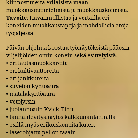
kiinnostuneita erilaisista maan
muokkausmenetelmistä ja muokkauskoneista.
Tavoite
: Havainnollistaa ja vertailla eri
koneiden muokkaustapoja ja mahdollisia eroja
työjäljessä.
Päivän ohjelma koostuu työnäytöksistä pääosin
viljelijöiden omin konein sekä esittelyistä.
• eri lautasmuokkareita
• eri kultivaattoreita
• eri jankkureita
• siivetön kyntöaura
• matalakyntöaura
• vetojyrsin
• juolannostin Kvick-Finn
• lannanlevitysnäytös kalkkunanlannalla
• esillä myös erikoiskoneita kuten
• laserohjattu pellon tasain