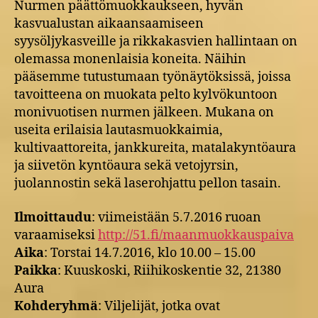
Nurmen päättömuokkaukseen, hyvän
OSMO-
kasvualustan aikaansaamiseen
hankkeen
pellonpiennarpäivä
syysöljykasveille ja rikkakasvien hallintaan on
Aurassa
olemassa monenlaisia koneita. Näihin
to
pääsemme tutustumaan työnäytöksissä, joissa
14.7.2016
tavoitteena on muokata pelto kylvökuntoon
monivuotisen nurmen jälkeen. Mukana on
useita erilaisia lautasmuokkaimia,
kultivaattoreita, jankkureita, matalakyntöaura
ja siivetön kyntöaura sekä vetojyrsin,
juolannostin sekä laserohjattu pellon tasain.
Ilmoittaudu
: viimeistään 5.7.2016 ruoan
varaamiseksi
http://51.fi/maanmuokkauspaiva
Aika
: Torstai 14.7.2016, klo 10.00 – 15.00
Paikka
: Kuuskoski, Riihikoskentie 32, 21380
Aura
Kohderyhmä
: Viljelijät, jotka ovat