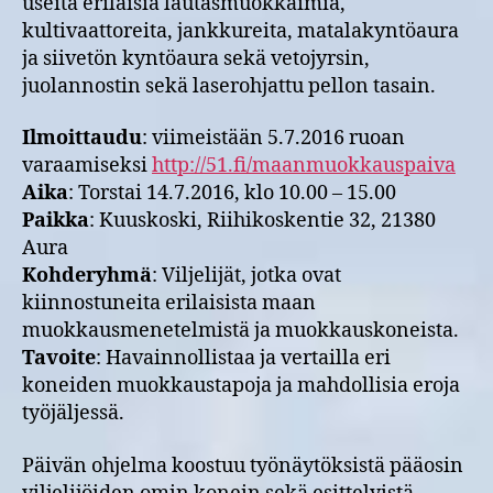
useita erilaisia lautasmuokkaimia,
kultivaattoreita, jankkureita, matalakyntöaura
ja siivetön kyntöaura sekä vetojyrsin,
juolannostin sekä laserohjattu pellon tasain.
Ilmoittaudu
: viimeistään 5.7.2016 ruoan
varaamiseksi
http://51.fi/maanmuokkauspaiva
Aika
: Torstai 14.7.2016, klo 10.00 – 15.00
Paikka
: Kuuskoski, Riihikoskentie 32, 21380
Aura
Kohderyhmä
: Viljelijät, jotka ovat
kiinnostuneita erilaisista maan
muokkausmenetelmistä ja muokkauskoneista.
Tavoite
: Havainnollistaa ja vertailla eri
koneiden muokkaustapoja ja mahdollisia eroja
työjäljessä.
Päivän ohjelma koostuu työnäytöksistä pääosin