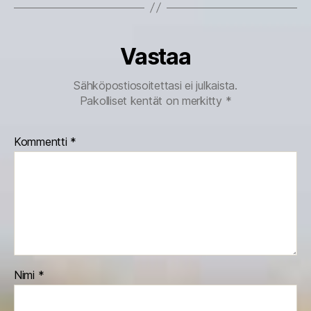
Vastaa
Sähköpostiosoitettasi ei julkaista.
Pakolliset kentät on merkitty
*
Kommentti
*
Nimi
*