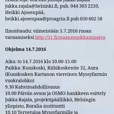
jukka.rajala@helsinki.fi, puh. 044 303 2210,
Heikki Ajosenpää,
heikki.ajosenpaa@proagria.fi puh 050 602 58
Ilmoittaudu: viimeistään 5.7.2016 ruoan
varaamiseksi
http://51.fi/maanmuokkauspaiva
Ohjelma 14.7.2016
Aika: to 14.7.2016 klo 10.00-15.00
Paikka: Kuuskoski, Riihikoskentie 32, Aura
(Kuuskosken Kartanon viereinen Myssyfarmin
vuokralohko)
9.30 Kahvimahdollisuuus
10.00 Päivän avaus ja OSMO-hankkeen esittely
Jukka Rajala, projektipäällikkö, Helsingin
yliopisto, Ruralia-instituutti
10.10 Tervetuloa Myssyfarmille ja