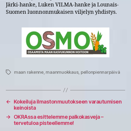
Järki-hanke, Luken VILMA-hanke ja Lounais-
Suomen luonnonmukaisen viljelyn yhdistys.
maan rakenne
,
maanmuokkaus
,
pellonpiennarpäivä
Avainsanat
←
Kokeiluja ilmastonmuutokseen varautumisen
keinoista
→
OKRAssa esittelemme palkokasveja –
tervetuloa pisteellemme!