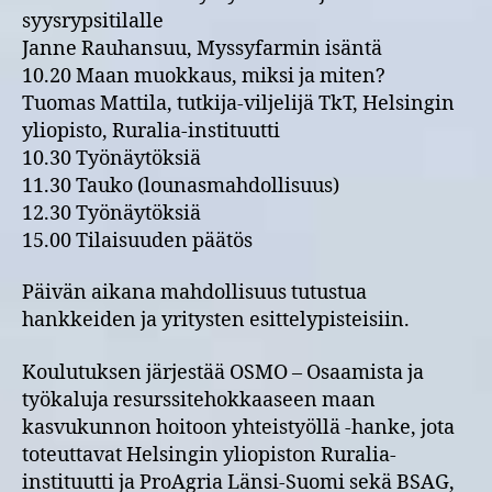
syysrypsitilalle
Janne Rauhansuu, Myssyfarmin isäntä
10.20 Maan muokkaus, miksi ja miten?
Tuomas Mattila, tutkija-viljelijä TkT, Helsingin
yliopisto, Ruralia-instituutti
10.30 Työnäytöksiä
11.30 Tauko (lounasmahdollisuus)
12.30 Työnäytöksiä
15.00 Tilaisuuden päätös
Päivän aikana mahdollisuus tutustua
hankkeiden ja yritysten esittelypisteisiin.
Koulutuksen järjestää OSMO – Osaamista ja
työkaluja resurssitehokkaaseen maan
kasvukunnon hoitoon yhteistyöllä -hanke, jota
toteuttavat Helsingin yliopiston Ruralia-
instituutti ja ProAgria Länsi-Suomi sekä BSAG,