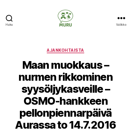
Haku
Valikko
Ilmastonmuutokseen
varautuminen
maataloudessa
Kategoriat
AJANKOHTAISTA
Maan muokkaus –
nurmen rikkominen
syysöljykasveille –
OSMO-hankkeen
pellonpiennarpäivä
Aurassa to 14.7.2016