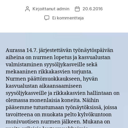
Kirjoittanut
admin
20.6.2016
Kirjoittaja
Julkaisupäivämäärä
artikkeliin
Ei kommentteja
Maan
muokkaus
–
nurmen
rikkominen
Aurassa 14.7. järjestettävän työnäytöspäivän
syysöljykasveille
aiheina on nurmen lopetus ja kasvualustan
–
valmistaminen syysöljykasveille sekä
OSMO-
mekaaninen rikkakasvien torjunta.
hankkeen
Nurmen päättömuokkaukseen, hyvän
pellonpiennarpäivä
kasvualustan aikaansaamiseen
Aurassa
syysöljykasveille ja rikkakasvien hallintaan on
to
14.7.2016
olemassa monenlaisia koneita. Näihin
pääsemme tutustumaan työnäytöksissä, joissa
tavoitteena on muokata pelto kylvökuntoon
monivuotisen nurmen jälkeen. Mukana on