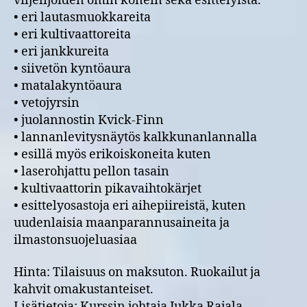
viljelijöiden omin konein sekä esittelyistä.
• eri lautasmuokkareita
• eri kultivaattoreita
• eri jankkureita
• siivetön kyntöaura
• matalakyntöaura
• vetojyrsin
• juolannostin Kvick-Finn
• lannanlevitysnäytös kalkkunanlannalla
• esillä myös erikoiskoneita kuten
• laserohjattu pellon tasain
• kultivaattorin pikavaihtokärjet
• esittelyosastoja eri aihepiireistä, kuten
uudenlaisia maanparannusaineita ja
ilmastonsuojeluasiaa
Hinta: Tilaisuus on maksuton. Ruokailut ja
kahvit omakustanteiset.
Lisätietoja: Kurssin johtaja Jukka Rajala