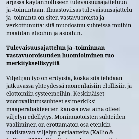
arjessa käytännölliseen tulevaisuusajatteluun
ja -toimintaan. Ilmastoviisas tulevaisuusajattelu
ja -toiminta on siten vastavuoroista ja
verkottunutta: sitä muodostuu suhteissa muihin
maatilan eliöihin ja asioihin.
Tulevaisuusajattelun ja -toiminnan
vastavuoroisuuden huomioiminen tuo
merkityksellisyyttä
Viljelijän työ on erityistä, koska sitä tehdään
jatkuvassa yhteydessä monenlaisiin elollisiin ja
elottomiin systeemeihin. Keskinäiset
vuorovaikutussuhteet esimerkiksi
maaperäbakteerien kanssa ovat aina olleet
viljelyn edellytys. Monimuotoisten suhteiden
vaaliminen on erottamaton osa etenkin
uudistavan viljelyn periaatteita (Kallio &