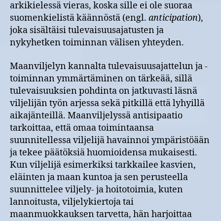
arkikielessä vieras, koska sille ei ole suoraa
suomenkielistä käännöstä (engl.
anticipation
),
joka sisältäisi tulevaisuusajatusten ja
nykyhetken toiminnan välisen yhteyden.
Maanviljelyn kannalta tulevaisuusajattelun ja -
toiminnan ymmärtäminen on tärkeää, sillä
tulevaisuuksien pohdinta on jatkuvasti läsnä
viljelijän työn arjessa sekä pitkillä että lyhyillä
aikajänteillä. Maanviljelyssä antisipaatio
tarkoittaa, että omaa toimintaansa
suunnitellessa viljelijä havainnoi ympäristöään
ja tekee päätöksiä huomioidensa mukaisesti.
Kun viljelijä esimerkiksi tarkkailee kasvien,
eläinten ja maan kuntoa ja sen perusteella
suunnittelee viljely- ja hoitotoimia, kuten
lannoitusta, viljelykiertoja tai
maanmuokkauksen tarvetta, hän harjoittaa