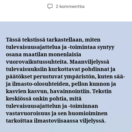
artikkeliin
2 kommenttia
Blogi:
Ilmastoviisas
tulevaisuusajattelu
ja
-
Tässä tekstissä tarkastellaan, miten
toiminta
tulevaisuusajattelua ja -toimintaa syntyy
on
osana maatilan monenlaisia
vastavuoroista
vuorovaikutussuhteita. Maanviljelyssä
ja
tulevaisuuksiin kurkottavat pohdinnat ja
verkottunutta
päätökset perustuvat ympäristön, kuten sää-
ja ilmasto-olosuhteiden, pellon kunnon ja
kasvien kasvun, havainnointiin. Tekstin
keskiössä onkin pohtia, mitä
tulevaisuusajattelun ja -toiminnan
vastavuoroisuus ja sen huomioiminen
tarkoittaa ilmastoviisaassa viljelyssä.