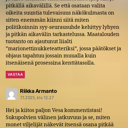
pitkällä aikavälillä. Se että osataan valita
oikeita suuntia tulevaisuus näkökulmasta on
sitten enemmän kiinni siitä miten
politikoinnin syy-seurausuhde kehittyy lyhyen
ja pitkän aikavälin tarkastelussa. Maatalouden
tuotanto on ajautunut liialti
”marionettinukketeatteriksi”, jossa päätökset ja
ohjaus tapahtuu jossain muualla kuin
itsenäisenä prosessina kenttätasolla.
VASTAA
sanoo:
Riikka Armanto
7.1.2025, klo 12.27
Hei ja kiitos paljon Vesa kommentistasi!
Sukupolvien välinen jatkuvuus ja se, miten
monet viljelijät näkevät itsensä osana pitkää