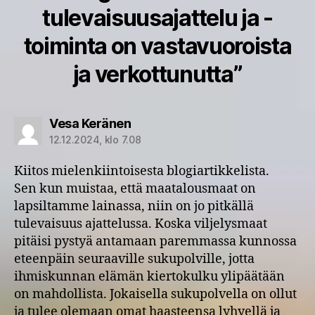
tulevaisuusajattelu ja -
toiminta on vastavuoroista
ja verkottunutta”
sanoo:
Vesa Keränen
12.12.2024, klo 7.08
Kiitos mielenkiintoisesta blogiartikkelista.
Sen kun muistaa, että maatalousmaat on
lapsiltamme lainassa, niin on jo pitkällä
tulevaisuus ajattelussa. Koska viljelysmaat
pitäisi pystyä antamaan paremmassa kunnossa
eteenpäin seuraaville sukupolville, jotta
ihmiskunnan elämän kiertokulku ylipäätään
on mahdollista. Jokaisella sukupolvella on ollut
ja tulee olemaan omat haasteensa lyhyellä ja