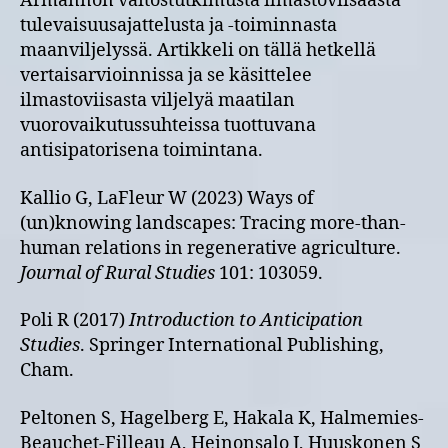
Armannon väitöstutkimusta ilmastoviisaasta
tulevaisuusajattelusta ja -toiminnasta
maanviljelyssä. Artikkeli on tällä hetkellä
vertaisarvioinnissa ja se käsittelee
ilmastoviisasta viljelyä maatilan
vuorovaikutussuhteissa tuottuvana
antisipatorisena toimintana.
Kallio G, LaFleur W (2023) Ways of
(un)knowing landscapes: Tracing more-than-
human relations in regenerative agriculture.
Journal of Rural Studies
101: 103059.
Poli R (2017)
Introduction to Anticipation
Studies
. Springer International Publishing,
Cham.
Peltonen S, Hagelberg E, Hakala K, Halmemies-
Beauchet-Filleau A, Heinonsalo J, Huuskonen S