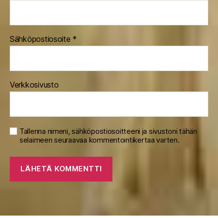
Sähköpostiosoite
*
Verkkosivusto
Tallenna nimeni, sähköpostiosoitteeni ja sivustoni tähän
selaimeen seuraavaa kommentointikertaa varten.