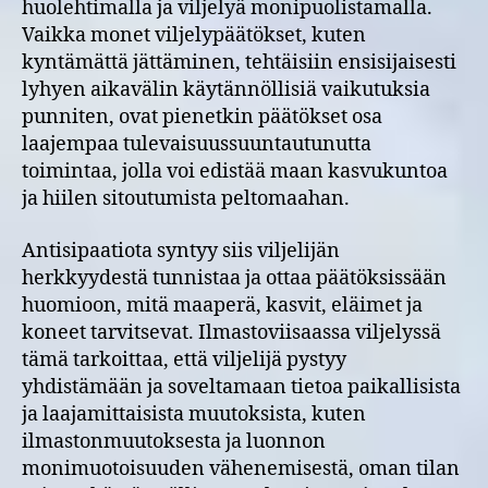
huolehtimalla ja viljelyä monipuolistamalla.
Vaikka monet viljelypäätökset, kuten
kyntämättä jättäminen, tehtäisiin ensisijaisesti
lyhyen aikavälin käytännöllisiä vaikutuksia
punniten, ovat pienetkin päätökset osa
laajempaa tulevaisuussuuntautunutta
toimintaa, jolla voi edistää maan kasvukuntoa
ja hiilen sitoutumista peltomaahan.
Antisipaatiota syntyy siis viljelijän
herkkyydestä tunnistaa ja ottaa päätöksissään
huomioon, mitä maaperä, kasvit, eläimet ja
koneet tarvitsevat. Ilmastoviisaassa viljelyssä
tämä tarkoittaa, että viljelijä pystyy
yhdistämään ja soveltamaan tietoa paikallisista
ja laajamittaisista muutoksista, kuten
ilmastonmuutoksesta ja luonnon
monimuotoisuuden vähenemisestä, oman tilan