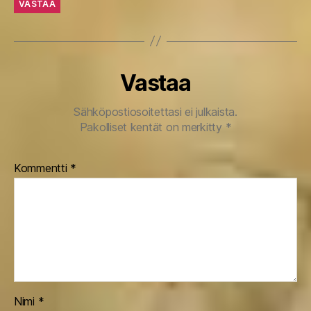
VASTAA
Vastaa
Sähköpostiosoitettasi ei julkaista.
Pakolliset kentät on merkitty
*
Kommentti
*
Nimi
*