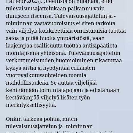
LaFleur 2023). Oleellista on huomata, ettei
tulevaisuusajattelukaan paikannu vain
ihmiseen itseensä. Tulevaisuusajattelun ja -
toiminnan vastavuoroisuus ei siten tarkoita
vain viljelyn konkreettisia onnistumisia tuottaa
satoa ja pitää huolta ympäristöstä, vaan
laajempaa osallisuutta tuottaa antisipaatiota
monilajisena yhteisönä. Tulevaisuusajattelun
verkottuneisuuden huomioiminen rikastuttaa
kykyä aistia ja hyödyntää erilaisten
vuorovaikutussuhteiden tuomia
mahdollisuuksia. Se auttaa viljelijää
kehittämään toimintatapojaan ja edistämään
kestävämpää viljelyä lisäten työn
merkityksellisyyttä.
Onkin tärkeää pohtia, miten
tulevaisuusajattelun ja -toiminnan