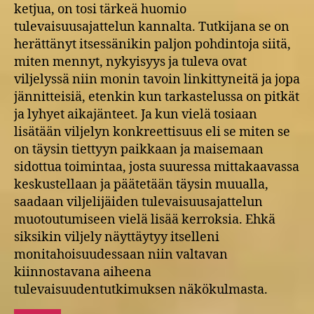
ketjua, on tosi tärkeä huomio
tulevaisuusajattelun kannalta. Tutkijana se on
herättänyt itsessänikin paljon pohdintoja siitä,
miten mennyt, nykyisyys ja tuleva ovat
viljelyssä niin monin tavoin linkittyneitä ja jopa
jännitteisiä, etenkin kun tarkastelussa on pitkät
ja lyhyet aikajänteet. Ja kun vielä tosiaan
lisätään viljelyn konkreettisuus eli se miten se
on täysin tiettyyn paikkaan ja maisemaan
sidottua toimintaa, josta suuressa mittakaavassa
keskustellaan ja päätetään täysin muualla,
saadaan viljelijäiden tulevaisuusajattelun
muotoutumiseen vielä lisää kerroksia. Ehkä
siksikin viljely näyttäytyy itselleni
monitahoisuudessaan niin valtavan
kiinnostavana aiheena
tulevaisuudentutkimuksen näkökulmasta.