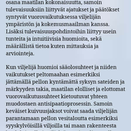
osana maatilan kokonaisuutta, samoin
tulevaisuuksiin liittyvät ajatukset ja päätökset
syntyvät vuorovaikutuksessa viljelijän
ympäristön ja kokemusmaailman kanssa.
Lisäksi tulevaisuuspohdintoihin liittyy usein
tunteita ja intuitiivisia huomioita, sekä
määrällistä tietoa kuten mittauksia ja
arviointeja.
Kun viljelijä huomioi sääolosuhteet ja niiden
vaikutukset peltomaahan esimerkiksi
jättämällä pellon kyntämättä syksyn sateiden ja
märkyyden takia, maatilan elolliset ja elottomat
vuorovaikutussuhteet kietoutuvat yhteen
muodostaen antisipaatioprosessin. Samoin
keväiset kuivuusjaksot voivat saada viljelijän
parantamaan pellon vesitaloutta esimerkiksi
syyskylvöisillä viljoilla tai maan rakenteesta