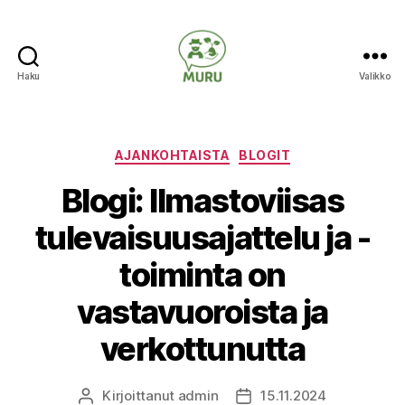
Haku
Valikko
Ilmastonmuutokseen
varautuminen
maataloudessa
Kategoriat
AJANKOHTAISTA
BLOGIT
Blogi: Ilmastoviisas
tulevaisuusajattelu ja -
toiminta on
vastavuoroista ja
verkottunutta
Kirjoittanut
admin
15.11.2024
Kirjoittaja
Julkaisupäivämäärä