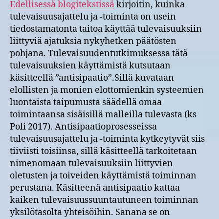
Edellisessä blogitekstissä
kirjoitin, kuinka
tulevaisuusajattelu ja -toiminta on usein
tiedostamatonta taitoa käyttää tulevaisuuksiin
liittyviä ajatuksia nykyhetken päätösten
pohjana. Tulevaisuudentutkimuksessa tätä
tulevaisuuksien käyttämistä kutsutaan
käsitteellä ”antisipaatio”.Sillä kuvataan
elollisten ja monien elottomienkin systeemien
luontaista taipumusta säädellä omaa
toimintaansa sisäisillä malleilla tulevasta (ks
Poli 2017). Antisipaatioprosesseissa
tulevaisuusajattelu ja -toiminta kytkeytyvät siis
tiiviisti toisiinsa, sillä käsitteellä tarkoitetaan
nimenomaan tulevaisuuksiin liittyvien
oletusten ja toiveiden käyttämistä toiminnan
perustana. Käsitteenä antisipaatio kattaa
kaiken tulevaisuussuuntautuneen toiminnan
yksilötasolta yhteisöihin. Sanana se on