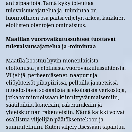
antisipaatiota. Tämä kyky toteuttaa
tulevaisuusajattelua ja -toimintaa on
luonnollinen osa paitsi viljelyn arkea, kaikkien
elollisten olentojen ominaisuus.
Maatilan vuorovaikutussuhteet tuottavat
tulevaisuusajattelua ja -toimintaa
Maatila koostuu hyvin monenlaisista
elottomista ja elollisista vuorovaikutussuhteista.
Viljelijä, perheenjäsenet, naapurit ja
eliöyhteisöt pihapiirissä, pelloilla ja metsissä
muodostavat sosiaalisia ja ekologisia verkostoja,
jotka toiminnoissaan kiinnittyvät maisemiin,
säätiloihin, koneisiin, rakennuksiin ja
yhteiskunnan rakenteisiin. Nämä kaikki voivat
osallistua viljelijän päätöksentekoon ja
suunnitelmiin. Kuten viljely itsessään tapahtuu