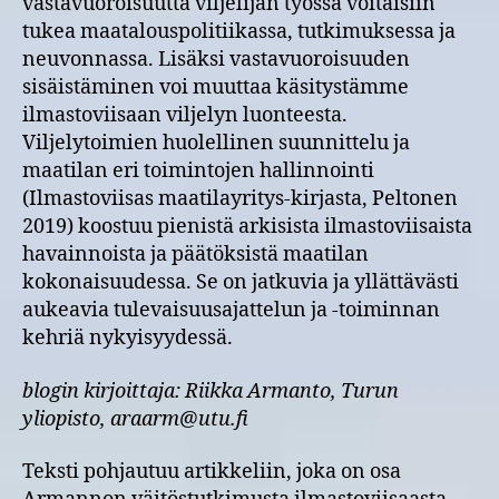
vastavuoroisuutta viljelijän työssä voitaisiin
tukea maatalouspolitiikassa, tutkimuksessa ja
neuvonnassa. Lisäksi vastavuoroisuuden
sisäistäminen voi muuttaa käsitystämme
ilmastoviisaan viljelyn luonteesta.
Viljelytoimien huolellinen suunnittelu ja
maatilan eri toimintojen hallinnointi
(Ilmastoviisas maatilayritys-kirjasta, Peltonen
2019) koostuu pienistä arkisista ilmastoviisaista
havainnoista ja päätöksistä maatilan
kokonaisuudessa. Se on jatkuvia ja yllättävästi
aukeavia tulevaisuusajattelun ja -toiminnan
kehriä nykyisyydessä.
blogin kirjoittaja: Riikka Armanto, Turun
yliopisto, araarm@utu.fi
Teksti pohjautuu artikkeliin, joka on osa