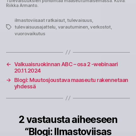
Tulevaisuuksien pohdintaa maaseutumaisemassa. Kuva:
Riikka Armanto.
ilmastoviisaat ratkaisut
,
tulevaisuus
,
tulevaisuusajattelu
,
varautuminen
,
verkostot
,
Avainsanat
vuorovaikutus
←
Valkuaisruokinnan ABC – osa 2 -webinaari
20.11.2024
→
Blogi: Muutosjoustava maaseutu rakennetaan
yhdessä
2 vastausta aiheeseen
“Blogi: Ilmastoviisas