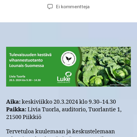
artikkeliin
Ei kommentteja
Tulevaisuuden
kestävä
vihannestuotanto
Lounais-
Suomessa
-
tapahtuma
20.3.2024
Piikkiössä
Aika:
keskiviikko 20.3.2024 klo 9.30–14.30
Paikka:
Livia Tuorla, auditorio, Tuorlantie 1,
21500 Piikkiö
Tervetuloa kuulemaan ja keskustelemaan