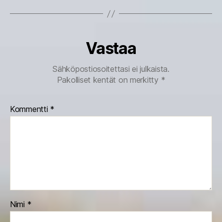
Vastaa
Sähköpostiosoitettasi ei julkaista.
Pakolliset kentät on merkitty
*
Kommentti
*
Nimi
*