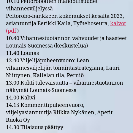
10.10 Peltorobottien mahdollisuudet
vihannesviljelyssä –
Peltorobo-hankkeen kokemukset kesältä 2023,
asiantuntija Eerikki Kaila, Työtehoseura,
kalvot
(pdf
)
10.40 Vihannestuotannon vahvuudet ja haasteet
Lounais-Suomessa (keskustelua)
11.40 Lounas
12.40 Viljelijäpuheenvuoro: Lean
vihannesviljelijän toimintastrategiana, Lauri
Niittynen, Kallelan tila, Perniö
13.00 Kohti tulevaisuutta – vihannestuotannon
näkymät Lounais-Suomessa
14.00 Kahvi
14.15 Kommenttipuheenvuoro,
viljelyasiantuntija Riikka Nykänen, Apetit
Ruoka Oy
14.30 Tilaisuus päättyy