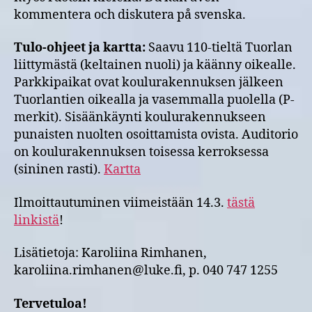
kommentera och diskutera på svenska.
Tulo-ohjeet ja kartta:
Saavu 110-tieltä Tuorlan
liittymästä (keltainen nuoli) ja käänny oikealle.
Parkkipaikat ovat koulurakennuksen jälkeen
Tuorlantien oikealla ja vasemmalla puolella (P-
merkit). Sisäänkäynti koulurakennukseen
punaisten nuolten osoittamista ovista. Auditorio
on koulurakennuksen toisessa kerroksessa
(sininen rasti).
Kartta
Ilmoittautuminen viimeistään 14.3.
tästä
linkistä
!
Lisätietoja: Karoliina Rimhanen,
karoliina.rimhanen@luke.fi, p. 040 747 1255
Tervetuloa!