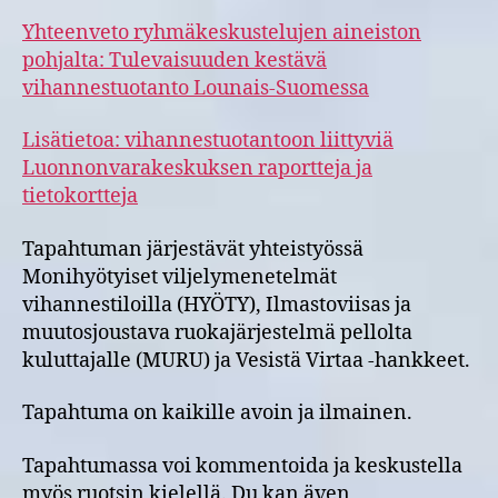
Yhteenveto ryhmäkeskustelujen aineiston
pohjalta: Tulevaisuuden kestävä
vihannestuotanto Lounais-Suomessa
Lisätietoa: vihannestuotantoon liittyviä
Luonnonvarakeskuksen raportteja ja
tietokortteja
Tapahtuman järjestävät yhteistyössä
Monihyötyiset viljelymenetelmät
vihannestiloilla (HYÖTY), Ilmastoviisas ja
muutosjoustava ruokajärjestelmä pellolta
kuluttajalle (MURU) ja Vesistä Virtaa -hankkeet.
Tapahtuma on kaikille avoin ja ilmainen.
Tapahtumassa voi kommentoida ja keskustella
myös ruotsin kielellä. Du kan även