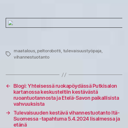
maatalous
,
peltorobotti
,
tulevaisuustyöpaja
,
Avainsanat
vihannestuotanto
←
Blogi: Yhteisessä ruokapöydässä Putkisalon
kartanossa keskusteltiin kestävästä
ruoantuotannosta ja Etelä-Savon paikallisista
vahvuuksista
→
Tulevaisuuden kestävä vihannestuotanto Itä-
Suomessa -tapahtuma 5.4.2024 Iisalmessa ja
etänä