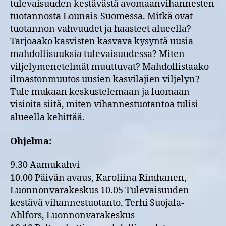
tulevaisuuden kestävästä avomaanvihannesten
tuotannosta Lounais-Suomessa. Mitkä ovat
tuotannon vahvuudet ja haasteet alueella?
Tarjoaako kasvisten kasvava kysyntä uusia
mahdollisuuksia tulevaisuudessa? Miten
viljelymenetelmät muuttuvat? Mahdollistaako
ilmastonmuutos uusien kasvilajien viljelyn?
Tule mukaan keskustelemaan ja luomaan
visioita siitä, miten vihannestuotantoa tulisi
alueella kehittää.
Ohjelma:
9.30 Aamukahvi
10.00 Päivän avaus, Karoliina Rimhanen,
Luonnonvarakeskus 10.05 Tulevaisuuden
kestävä vihannestuotanto, Terhi Suojala-
Ahlfors, Luonnonvarakeskus