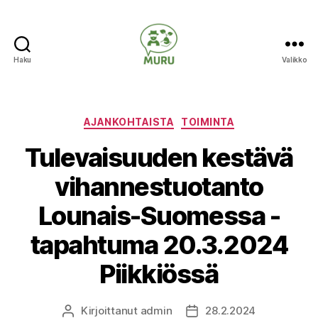
Haku
Valikko
Ilmastonmuutokseen
varautuminen
maataloudessa
Kategoriat
AJANKOHTAISTA
TOIMINTA
Tulevaisuuden kestävä
vihannestuotanto
Lounais-Suomessa -
tapahtuma 20.3.2024
Piikkiössä
Kirjoittanut
admin
28.2.2024
Kirjoittaja
Julkaisupäivämäärä