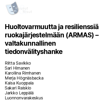
Huoltovarmuutta ja resilienssiä
ruokajärjestelmään (ARMAS) –
valtakunnallinen
tiedonvälityshanke
Riitta Savikko
Sari Himanen
Karoliina Rimhanen
Merja Högnäsbacka
Kaisa Kuoppala
Sakari Raiskio
Jarkko Leppälä
Luonnonvarakeskus