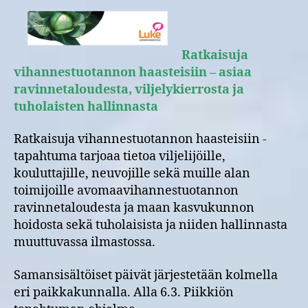
tapahtuma,
paikkoina
13.2.
Varkaus,
Ratkaisuja
6.3.
vihannestuotannon haasteisiin – asiaa
Piikkiö
ravinnetaloudesta, viljelykierrosta ja
ja
tuholaisten hallinnasta
15.3.
Lepaa
Ratkaisuja vihannestuotannon haasteisiin -
tapahtuma tarjoaa tietoa viljelijöille,
kouluttajille, neuvojille sekä muille alan
toimijoille avomaavihannestuotannon
ravinnetaloudesta ja maan kasvukunnon
hoidosta sekä tuholaisista ja niiden hallinnasta
muuttuvassa ilmastossa.
Samansisältöiset päivät järjestetään kolmella
eri paikkakunnalla. Alla 6.3. Piikkiön