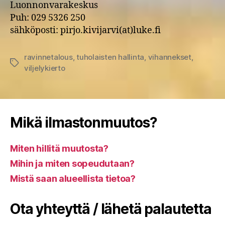
Luonnonvarakeskus
Puh: 029 5326 250
sähköposti: pirjo.kivijarvi(at)luke.fi
ravinnetalous
,
tuholaisten hallinta
,
vihannekset
,
Avainsanat
viljelykierto
Mikä ilmastonmuutos?
Miten hillitä muutosta?
Mihin ja miten sopeudutaan?
Mistä saan alueellista tietoa?
Ota yhteyttä / lähetä palautetta