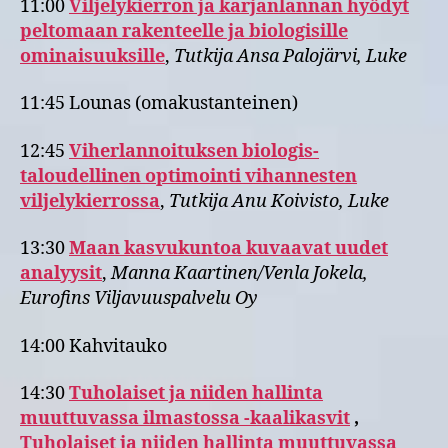
11:00
Viljelykierron ja karjanlannan hyödyt
peltomaan rakenteelle ja biologisille
ominaisuuksille
,
Tutkija Ansa Palojärvi, Luke
11:45 Lounas (omakustanteinen)
12:45
Viherlannoituksen biologis-
taloudellinen optimointi vihannesten
viljelykierrossa
,
Tutkija Anu Koivisto, Luke
13:30
Maan kasvukuntoa kuvaavat uudet
analyysit
,
Manna Kaartinen/Venla Jokela,
Eurofins Viljavuuspalvelu Oy
14:00 Kahvitauko
14:30
Tuholaiset ja niiden hallinta
muuttuvassa ilmastossa -kaalikasvit
,
Tuholaiset ja niiden hallinta muuttuvassa