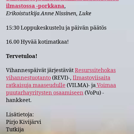
ilmastossa -porkkana
,
Erikoistutkija Anne Nissinen, Luke
15:30 Loppukeskustelu ja päivän päätös
16.00 Hyvää kotimatkaa!
Tervetuloa!
Vihannespäivät järjestävät
Resurssitehokas
vihannestuotanto
(REVI)-,
Ilmastoviisaita
ratkaisuja maaseudulle
(VILMA)- ja
Voimaa
puutarhayritysten osaamiseen
(VoPu) -
hankkeet.
Lisätietoja:
Pirjo Kivijärvi
Tutkija