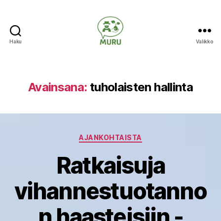
Haku
Valikko
Ilmastonmuutokseen
varautuminen
maataloudessa
Avainsana:
tuholaisten hallinta
Kategoriat
AJANKOHTAISTA
Ratkaisuja
vihannestuotanno
n haasteisiin -