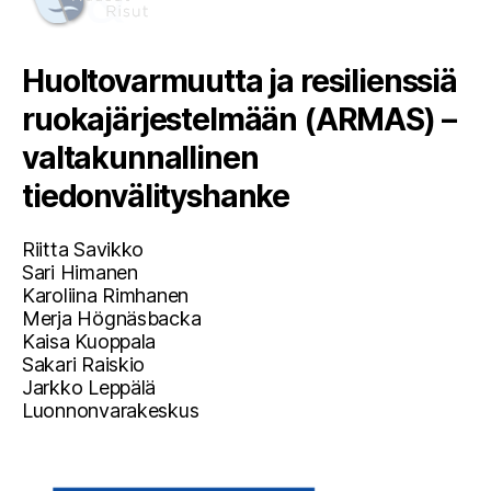
Huoltovarmuutta ja resilienssiä
ruokajärjestelmään (ARMAS) –
valtakunnallinen
tiedonvälityshanke
Riitta Savikko
Sari Himanen
Karoliina Rimhanen
Merja Högnäsbacka
Kaisa Kuoppala
Sakari Raiskio
Jarkko Leppälä
Luonnonvarakeskus