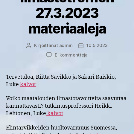
27.3.2023
materiaaleja
Kirjoittanut
admin
10.5.2023
Kirjoittaja
Julkaisupäivämäärä
artikkeliin
Ei kommentteja
Maatalousalan
opettajien
ilmastotreffien
Tervetuloa, Riitta Savikko ja Sakari Raiskio,
27.3.2023
Luke
kalvot
materiaaleja
Voiko maatalouden ilmastotavoitteita saavuttaa
kannattavasti? tutkimusprofessori Heikki
Lehtonen, Luke
kalvot
Elintarvikkeiden huoltovarmuus Suomessa,