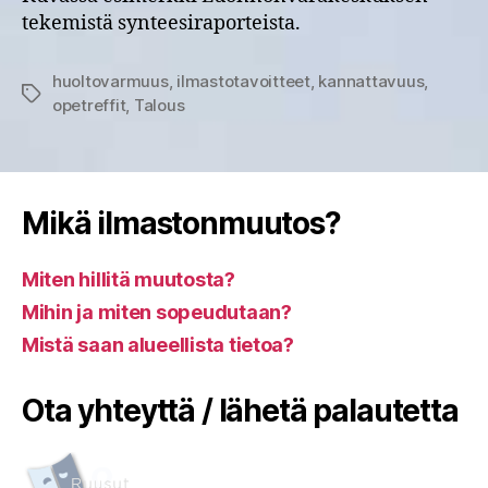
tekemistä synteesiraporteista.
huoltovarmuus
,
ilmastotavoitteet
,
kannattavuus
,
Avainsanat
opetreffit
,
Talous
Mikä ilmastonmuutos?
Miten hillitä muutosta?
Mihin ja miten sopeudutaan?
Mistä saan alueellista tietoa?
Ota yhteyttä / lähetä palautetta