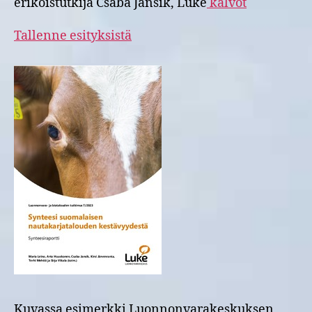
erikoistutkija Csaba Jansik, Luke
kalvot
Tallenne esityksistä
Kuvassa esimerkki Luonnonvarakeskuksen