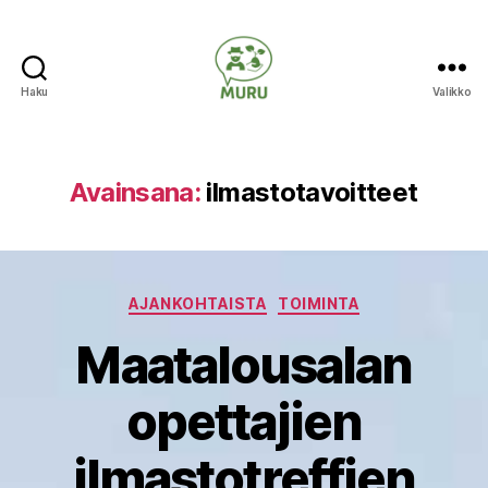
Haku
Valikko
Ilmastonmuutokseen
varautuminen
maataloudessa
Avainsana:
ilmastotavoitteet
Kategoriat
AJANKOHTAISTA
TOIMINTA
Maatalousalan
opettajien
ilmastotreffien