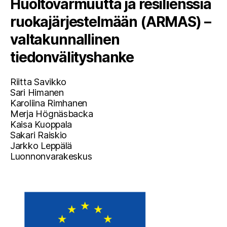
Huoltovarmuutta ja resilienssiä
ruokajärjestelmään (ARMAS) –
valtakunnallinen
tiedonvälityshanke
Riitta Savikko
Sari Himanen
Karoliina Rimhanen
Merja Högnäsbacka
Kaisa Kuoppala
Sakari Raiskio
Jarkko Leppälä
Luonnonvarakeskus