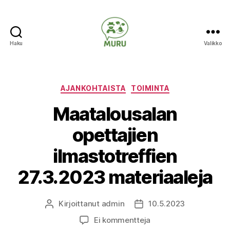
Haku
Valikko
Ilmastonmuutokseen
varautuminen
maataloudessa
Kategoriat
AJANKOHTAISTA
TOIMINTA
Maatalousalan
opettajien
ilmastotreffien
27.3.2023 materiaaleja
Kirjoittanut
admin
10.5.2023
Kirjoittaja
Julkaisupäivämäärä
artikkeliin
Ei kommentteja