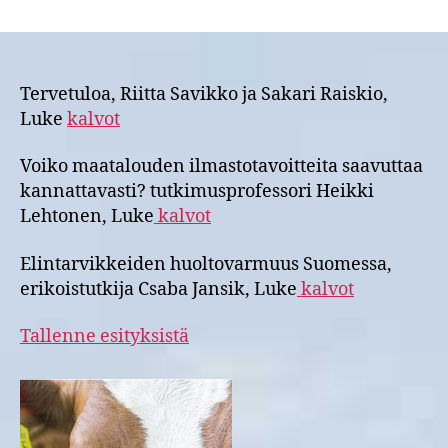
Maatalousalan
opettajien
ilmastotreffien
27.3.2023
materiaaleja
Tervetuloa, Riitta Savikko ja Sakari Raiskio,
Luke
kalvot
Voiko maatalouden ilmastotavoitteita saavuttaa
kannattavasti? tutkimusprofessori Heikki
Lehtonen, Luke
kalvot
Elintarvikkeiden huoltovarmuus Suomessa,
erikoistutkija Csaba Jansik, Luke
kalvot
Tallenne esityksistä