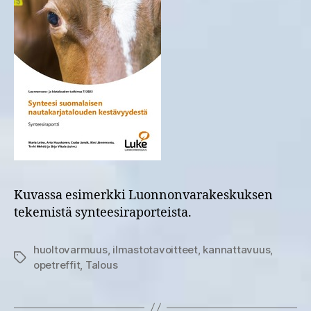
Kuvassa esimerkki Luonnonvarakeskuksen
tekemistä synteesiraporteista.
huoltovarmuus
,
ilmastotavoitteet
,
kannattavuus
,
Avainsanat
opetreffit
,
Talous