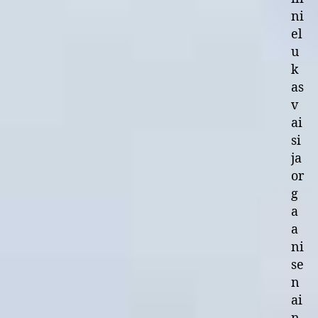
ni
el
u
k
as
v
ai
si
ja
or
g
a
a
ni
se
n
ai