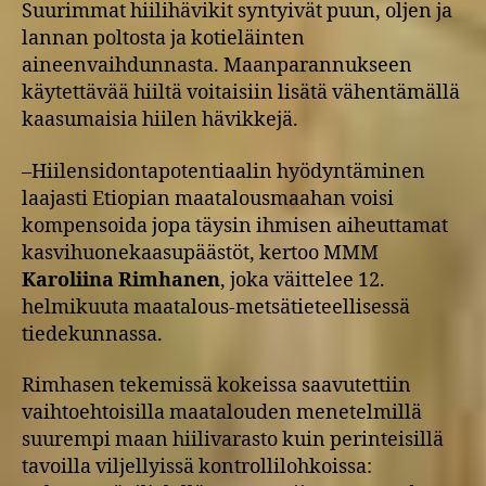
Suurimmat hiilihävikit syntyivät puun, oljen ja
lannan poltosta ja kotieläinten
aineenvaihdunnasta. Maanparannukseen
käytettävää hiiltä voitaisiin lisätä vähentämällä
kaasumaisia hiilen hävikkejä.
–Hiilensidontapotentiaalin hyödyntäminen
laajasti Etiopian maatalousmaahan voisi
kompensoida jopa täysin ihmisen aiheuttamat
kasvihuonekaasupäästöt, kertoo MMM
Karoliina Rimhanen
, joka väittelee 12.
helmikuuta maatalous-metsätieteellisessä
tiedekunnassa.
Rimhasen tekemissä kokeissa saavutettiin
vaihtoehtoisilla maatalouden menetelmillä
suurempi maan hiilivarasto kuin perinteisillä
tavoilla viljellyissä kontrollilohkoissa: