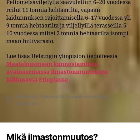
Peltometsäviljelyllä saavutettiin 6–20 vuodessa
reilut 11 tonnia hehtaarilta, vapaan
laidunnuksen rajoittamisella 6–17 vuodessa yli
9 tonnia hehtaarilta ja viljellyillä terasseilla 5–
10 vuodessa miltei 2 tonnia hehtaarilta isompi
maan hiilivarasto.
Lue lisää Helsingin yliopiston tiedotteesta
Maatalousmaan kunnostaminen
avainasemassa ilmastonmuutoksen
hillinnässä Etiopiassa
hiilihävikit
,
hiilivarasto
,
maaperän hiilinielu
,
Avainsanat
ruokaturva
Mikä ilmastonmuutos?