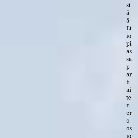
st
ä
ä
Et
io
pi
as
sa
p
ar
h
ai
te
n
er
o
os
io