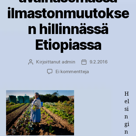
ilmastonmuutokse
n hillinnässä
Etiopiassa
Kirjoittanut
admin
9.2.2016
Kirjoittaja
Julkaisupäivämäärä
artikkeliin
Ei kommentteja
Maatalousmaan
kunnostaminen
avainasemassa
H
ilmastonmuutoksen
el
hillinnässä
si
Etiopiassa
n
gi
n