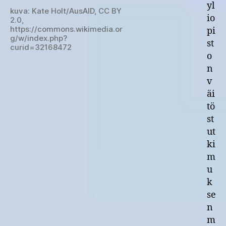
yl
kuva: Kate Holt/AusAID, CC BY
io
2.0,
https://commons.wikimedia.or
pi
g/w/index.php?
st
curid=32168472
o
n
v
äi
tö
st
ut
ki
m
u
k
se
n
m