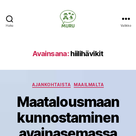
Haku
Valikko
Ilmastonmuutokseen
varautuminen
maataloudessa
Avainsana:
hiilihävikit
Kategoriat
AJANKOHTAISTA
MAAILMALTA
Maatalousmaan
kunnostaminen
avainasemassa