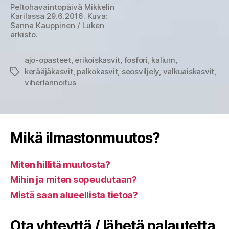
Peltohavaintopäivä Mikkelin
Karilassa 29.6.2016. Kuva:
Sanna Kauppinen / Luken
arkisto.
ajo-opasteet
,
erikoiskasvit
,
fosfori
,
kalium
,
kerääjäkasvit
,
palkokasvit
,
seosviljely
,
valkuaiskasvit
,
Avainsanat
viherlannoitus
Mikä ilmastonmuutos?
Miten hillitä muutosta?
Mihin ja miten sopeudutaan?
Mistä saan alueellista tietoa?
Ota yhteyttä / lähetä palautetta