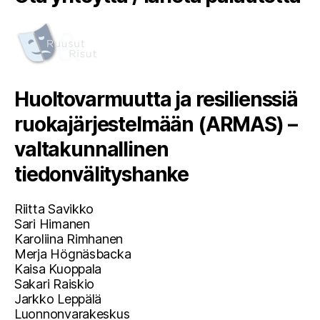
Huoltovarmuutta ja resilienssiä
ruokajärjestelmään (ARMAS) –
valtakunnallinen
tiedonvälityshanke
Riitta Savikko
Sari Himanen
Karoliina Rimhanen
Merja Högnäsbacka
Kaisa Kuoppala
Sakari Raiskio
Jarkko Leppälä
Luonnonvarakeskus