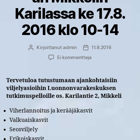
Karilassa ke 17.8.
2016 klo 10-14
Kirjoittanut
admin
11.8.2016
Kirjoittaja
Julkaisupäivämäärä
artikkeliin
Ei kommentteja
Tervetuloa
Peltohavaintopäivään
Mikkelin
Tervetuloa tutustumaan ajankohtaisiin
Karilassa
viljelyasioihin Luonnonvarakeskuksen
ke
tutkimuspelloille os. Karilantie 2, Mikkeli
17.8.
2016
Viherlannoitus ja kerääjäkasvit
klo
10-
Valkuaiskasvit
14
Seosviljely
Erikoiskasvit