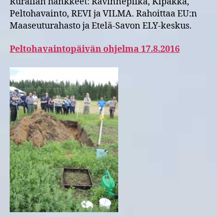
Ruralian hankkeet: Ravinnepiika, Kipakka,
Peltohavainto, REVI ja VILMA. Rahoittaa EU:n
Maaseuturahasto ja Etelä-Savon ELY-keskus.
Peltohavaintopäivän ohjelma 17.8.2016