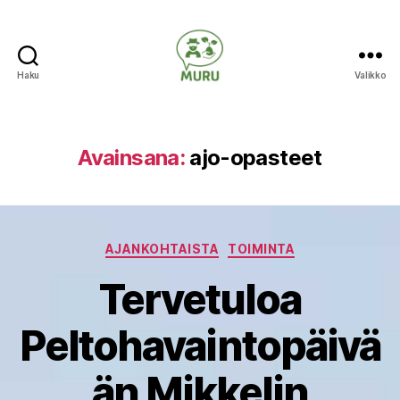
Haku
Valikko
Ilmastonmuutokseen
varautuminen
maataloudessa
Avainsana:
ajo-opasteet
Kategoriat
AJANKOHTAISTA
TOIMINTA
Tervetuloa
Peltohavaintopäivä
än Mikkelin