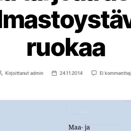
ilmastoystäv
ruokaa
Kirjoittanut
admin
24.11.2014
Ei kommenttej
Kirjoittaja
Julkaisupäivämäärä
Maa- ja