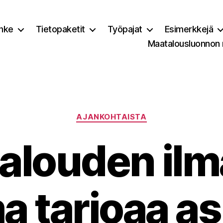
nke
Tietopaketit
Työpajat
Esimerkkejä
Maatalousluonnon
Kategoriat
AJANKOHTAISTA
alouden ilm
a tarjoaa as