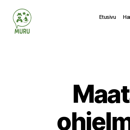
Etusivu
Ha
Ilmastonmuutokseen
varautuminen
maataloudessa
Maat
ohjelm