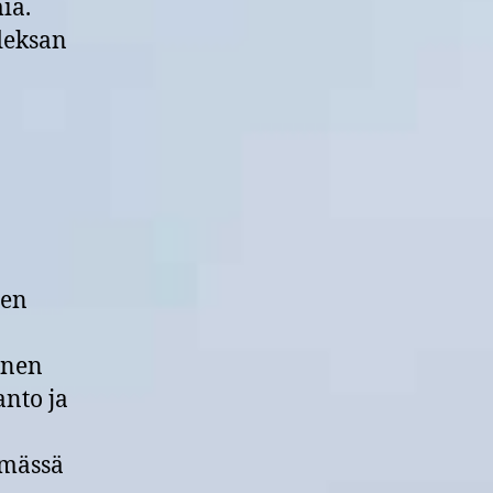
ia.
deksan
ien
inen
anto ja
lmässä