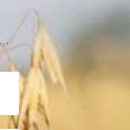
tty
*