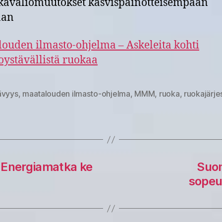
kavaliomuutokset kasvispainotteisempaan
aan
ouden ilmasto-ohjelma – Askeleita kohti
oystävällistä ruokaa
ävyys
,
maatalouden ilmasto-ohjelma
,
MMM
,
ruoka
,
ruokajärje
at
 Energiamatka ke
Suo
sopeu