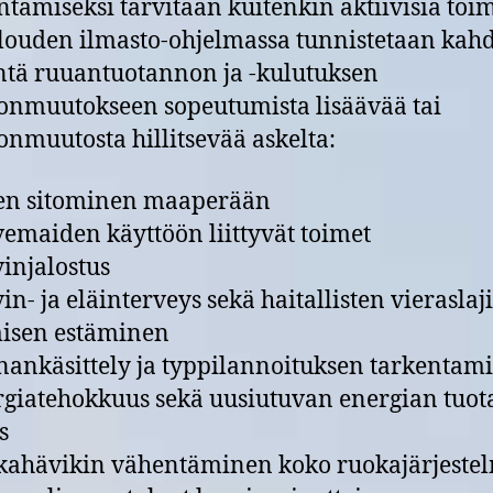
tämiseksi tarvitaan kuitenkin aktiivisia toim
ouden ilmasto-ohjelmassa tunnistetaan kah
ntä ruuantuotannon ja -kulutuksen
onmuutokseen sopeutumista lisäävää tai
onmuutosta hillitsevää askelta:
len sitominen maaperään
vemaiden käyttöön liittyvät toimet
vinjalostus
vin- ja eläinterveys sekä haitallisten vieraslaj
isen estäminen
nankäsittely ja typpilannoituksen tarkentam
rgiatehokkuus sekä uusiutuvan energian tuot
s
kahävikin vähentäminen koko ruokajärjeste