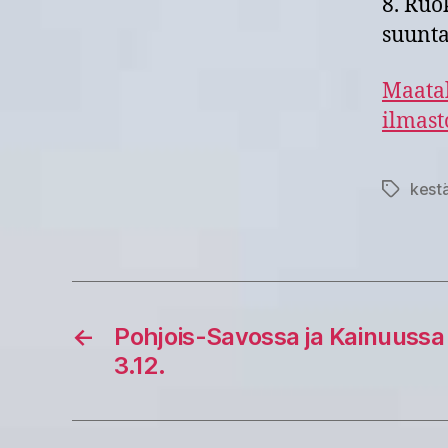
8. Ruo
suunt
Maatal
ilmast
kest
Avainsan
←
Pohjois-Savossa ja Kainuussa
3.12.