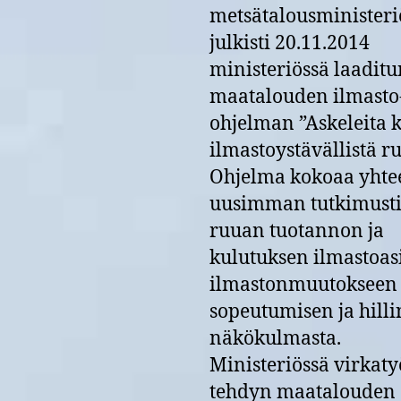
metsätalousministeri
julkisti 20.11.2014
ministeriössä laaditu
maatalouden ilmasto
ohjelman ”Askeleita k
ilmastoystävällistä r
Ohjelma kokoaa yhte
uusimman tutkimust
ruuan tuotannon ja
kulutuksen ilmastoas
ilmastonmuutokseen
sopeutumisen ja hill
näkökulmasta.
Ministeriössä virkat
tehdyn maatalouden