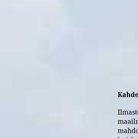
Kahde
Ilmast
maailm
mahdol