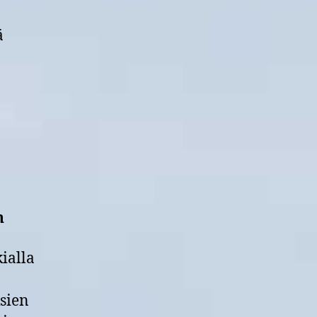
ä
n
ialla
sien