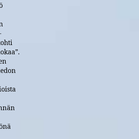
ö
n
-
ohti
uokaa”.
en
iedon
ioista
innän
yönä