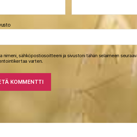
vusto
na nimeni, sähköpostiosoitteeni ja sivustoni tähän selaimeen seuraa
tointikertaa varten.