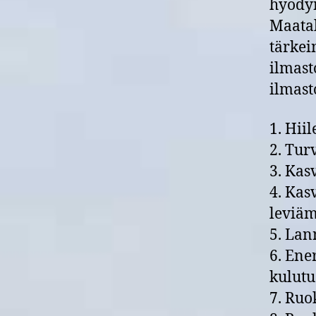
hyödyn
Maatal
tärkei
ilmast
ilmast
1. Hii
2. Tur
3. Kas
4. Kas
leviäm
5. Lan
6. Ene
kulutu
7. Ruo