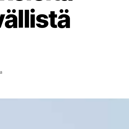
ällistä
artikkeliin
a
Maatalouden
ilmasto-
ohjelma
tarjoaa
askeleita
kohti
ilmastoystävällistä
ruokaa