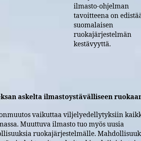
ilmasto-ohjelman
tavoitteena on edistä
suomalaisen
ruokajärjestelmän
kestävyyttä.
ksan askelta ilmastoystävälliseen ruokaa
onmuutos vaikuttaa viljelyedellytyksiin kaikk
assa. Muuttuva ilmasto tuo myös uusia
lisuuksia ruokajärjestelmälle. Mahdollisuuk