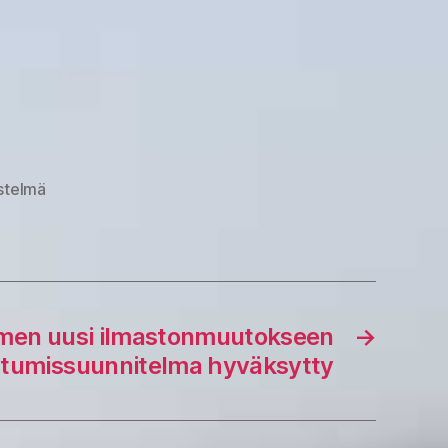
stelmä
men uusi ilmastonmuutokseen
→
tumissuunnitelma hyväksytty