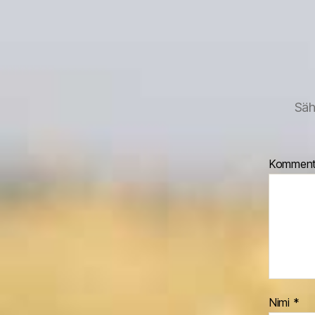
Säh
Komment
Nimi
*