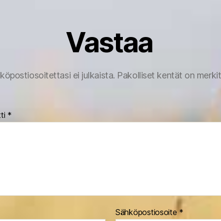
Vastaa
köpostiosoitettasi ei julkaista.
Pakolliset kentät on merki
ti
*
Sähköpostiosoite
*