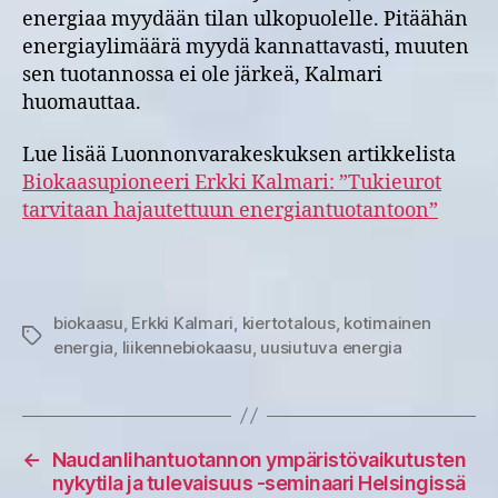
energiaa myydään tilan ulkopuolelle. Pitäähän
energiaylimäärä myydä kannattavasti, muuten
sen tuotannossa ei ole järkeä, Kalmari
huomauttaa.
Lue lisää Luonnonvarakeskuksen artikkelista
Biokaasupioneeri Erkki Kalmari: ”Tukieurot
tarvitaan hajautettuun energiantuotantoon”
biokaasu
,
Erkki Kalmari
,
kiertotalous
,
kotimainen
Avainsanat
energia
,
liikennebiokaasu
,
uusiutuva energia
←
Naudanlihantuotannon ympäristövaikutusten
nykytila ja tulevaisuus -seminaari Helsingissä