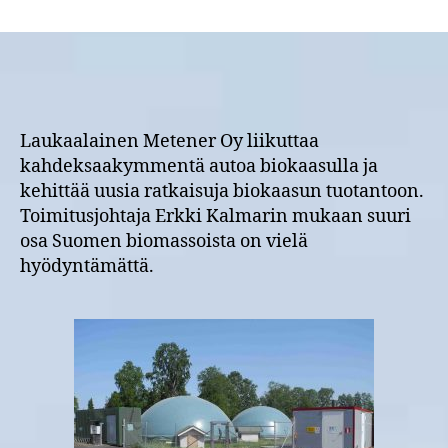
Biokaasupioneeri
Erkki
Kalmari:
”Tukieurot
tarvitaan
hajautettuun
energiantuotantoon”
Laukaalainen Metener Oy liikuttaa
kahdeksaakymmentä autoa biokaasulla ja
kehittää uusia ratkaisuja biokaasun tuotantoon.
Toimitusjohtaja Erkki Kalmarin mukaan suuri
osa Suomen biomassoista on vielä
hyödyntämättä.