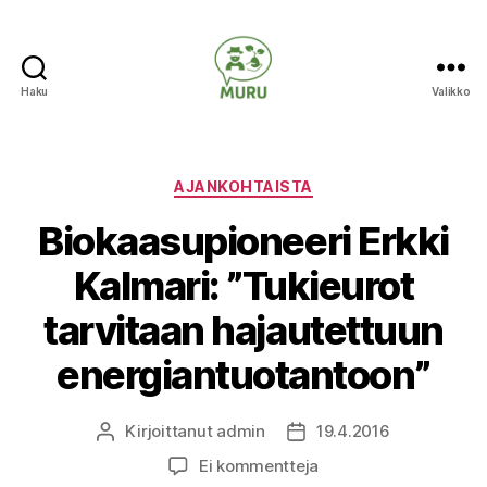
Haku
Valikko
Ilmastonmuutokseen
varautuminen
maataloudessa
Kategoriat
AJANKOHTAISTA
Biokaasupioneeri Erkki
Kalmari: ”Tukieurot
tarvitaan hajautettuun
energiantuotantoon”
Kirjoittanut
admin
19.4.2016
Kirjoittaja
Julkaisupäivämäärä
artikkeliin
Ei kommentteja