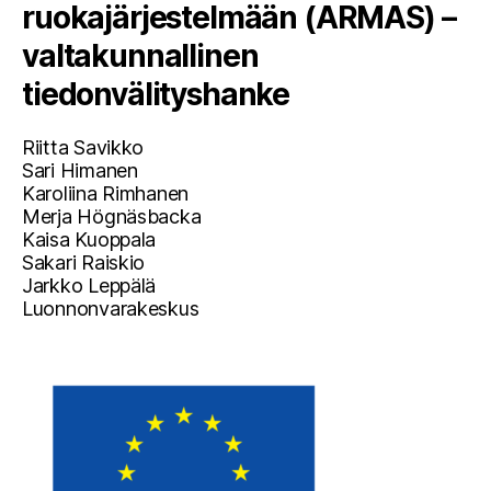
ruokajärjestelmään (ARMAS) –
valtakunnallinen
tiedonvälityshanke
Riitta Savikko
Sari Himanen
Karoliina Rimhanen
Merja Högnäsbacka
Kaisa Kuoppala
Sakari Raiskio
Jarkko Leppälä
Luonnonvarakeskus