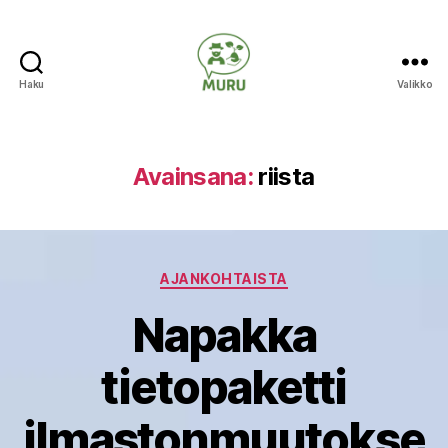
Haku
Valikko
Ilmastonmuutokseen
varautuminen
maataloudessa
Avainsana:
riista
Kategoriat
AJANKOHTAISTA
Napakka
tietopaketti
ilmastonmuutokse