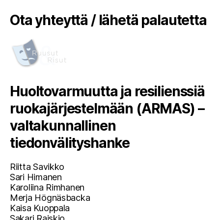
Ota yhteyttä / lähetä palautetta
Huoltovarmuutta ja resilienssiä
ruokajärjestelmään (ARMAS) –
valtakunnallinen
tiedonvälityshanke
Riitta Savikko
Sari Himanen
Karoliina Rimhanen
Merja Högnäsbacka
Kaisa Kuoppala
Sakari Raiskio