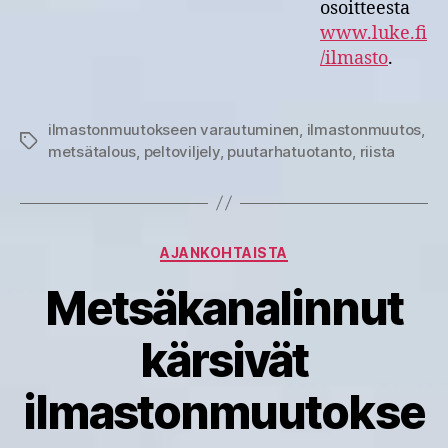
osoitteesta
www.luke.fi
/ilmasto
.
ilmastonmuutokseen varautuminen
,
ilmastonmuutos
,
Avainsanat
metsätalous
,
peltoviljely
,
puutarhatuotanto
,
riista
Kategoriat
AJANKOHTAISTA
Metsäkanalinnut
kärsivät
ilmastonmuutokse