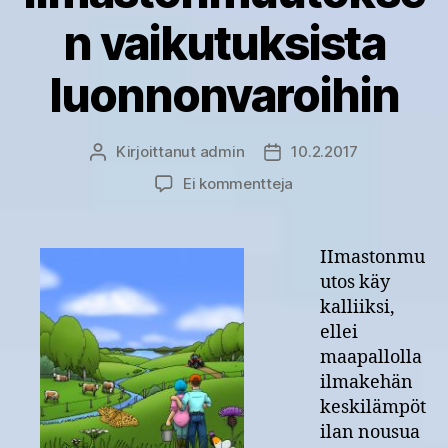
n vaikutuksista
luonnonvaroihin
Kirjoittanut
admin
10.2.2017
Kirjoittaja
Julkaisupäivämäärä
artikkeliin
Ei kommentteja
Napakka
tietopaketti
ilmastonmuutoksen
IImastonmu
vaikutuksista
utos käy
luonnonvaroihin
kalliiksi,
ellei
maapallolla
ilmakehän
keskilämpöt
ilan nousua