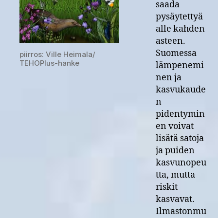
saada
pysäytettyä
alle kahden
asteen.
Suomessa
piirros: Ville Heimala/
TEHOPlus-hanke
lämpenemi
nen ja
kasvukaude
n
pidentymin
en voivat
lisätä satoja
ja puiden
kasvunopeu
tta, mutta
riskit
kasvavat.
Ilmastonmu