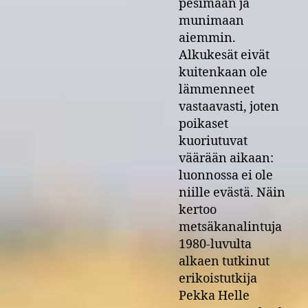
pesimään ja
munimaan
aiemmin.
Alkukesät eivät
kuitenkaan ole
lämmenneet
vastaavasti, joten
poikaset
kuoriutuvat
väärään aikaan:
luonnossa ei ole
niille evästä. Näin
kertoo
metsäkanalintuja
1980-luvulta
alkaen tutkinut
erikoistutkija
Pekka Helle