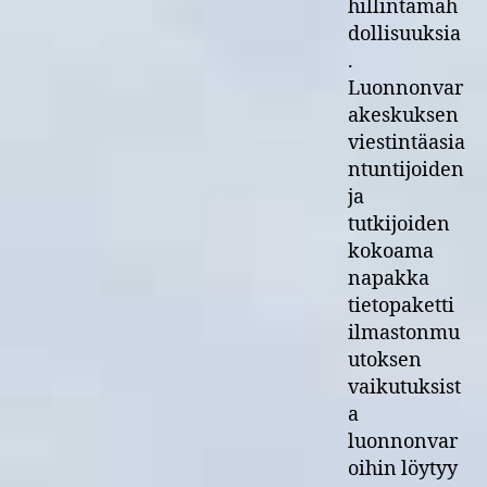
hillintämah
dollisuuksia
.
Luonnonvar
akeskuksen
viestintäasia
ntuntijoiden
ja
tutkijoiden
kokoama
napakka
tietopaketti
ilmastonmu
utoksen
vaikutuksist
a
luonnonvar
oihin löytyy