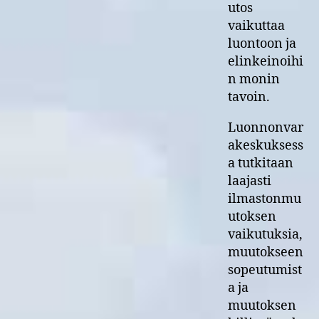
utos
vaikuttaa
luontoon ja
elinkeinoihi
n monin
tavoin.
Luonnonvar
akeskuksess
a tutkitaan
laajasti
ilmastonmu
utoksen
vaikutuksia,
muutokseen
sopeutumist
a ja
muutoksen