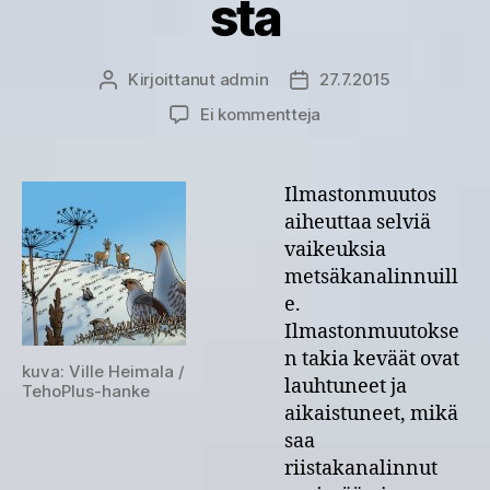
sta
Kirjoittanut
admin
27.7.2015
Kirjoittaja
Julkaisupäivämäärä
artikkeliin
Ei kommentteja
Metsäkanalinnut
kärsivät
ilmastonmuutoksesta
Ilmastonmuutos
aiheuttaa selviä
vaikeuksia
metsäkanalinnuill
e.
Ilmastonmuutokse
n takia keväät ovat
kuva: Ville Heimala /
lauhtuneet ja
TehoPlus-hanke
aikaistuneet, mikä
saa
riistakanalinnut