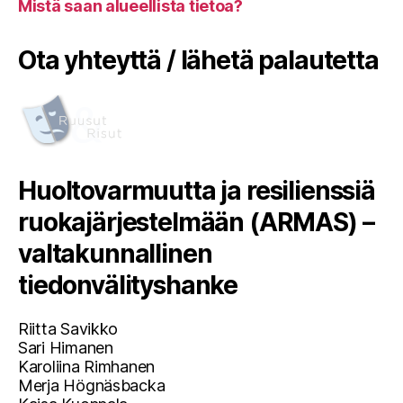
Mistä saan alueellista tietoa?
Ota yhteyttä / lähetä palautetta
Huoltovarmuutta ja resilienssiä
ruokajärjestelmään (ARMAS) –
valtakunnallinen
tiedonvälityshanke
Riitta Savikko
Sari Himanen
Karoliina Rimhanen
Merja Högnäsbacka