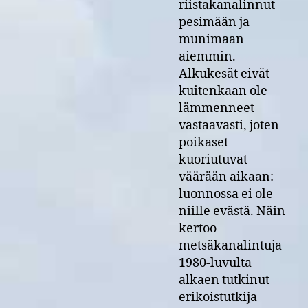
riistakanalinnut
pesimään ja
munimaan
aiemmin.
Alkukesät eivät
kuitenkaan ole
lämmenneet
vastaavasti, joten
poikaset
kuoriutuvat
väärään aikaan:
luonnossa ei ole
niille evästä. Näin
kertoo
metsäkanalintuja
1980-luvulta
alkaen tutkinut
erikoistutkija