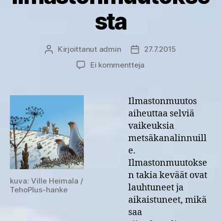
sta
Kirjoittanut
admin
27.7.2015
Kirjoittaja
Julkaisupäivämäärä
artikkeliin
Ei kommentteja
Metsäkanalinnut
kärsivät
ilmastonmuutoksesta
Ilmastonmuutos
aiheuttaa selviä
vaikeuksia
metsäkanalinnuill
e.
Ilmastonmuutokse
n takia keväät ovat
kuva: Ville Heimala /
lauhtuneet ja
TehoPlus-hanke
aikaistuneet, mikä
saa