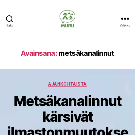
Haku
Valikko
Ilmastonmuutokseen
varautuminen
maataloudessa
Avainsana:
metsäkanalinnut
Kategoriat
AJANKOHTAISTA
Metsäkanalinnut
kärsivät
ilmastonmuutokse