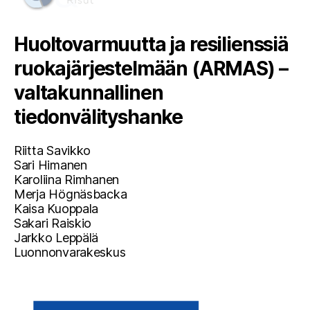
Huoltovarmuutta ja resilienssiä
ruokajärjestelmään (ARMAS) –
valtakunnallinen
tiedonvälityshanke
Riitta Savikko
Sari Himanen
Karoliina Rimhanen
Merja Högnäsbacka
Kaisa Kuoppala
Sakari Raiskio
Jarkko Leppälä
Luonnonvarakeskus