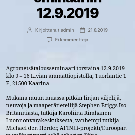
12.9.2019
Kirjoittanut
admin
21.8.2019
Kirjoittaja
Julkaisupäivämäärä
artikkeliin
Ei kommentteja
Tervetuloa
mukaan
Agrometsätaloussemi
12.9.2019
Agrometsätalousseminaari torstaina 12.9.2019
klo 9 – 16 Livian ammattiopistolla, Tuorlantie 1
E, 21500 Kaarina.
Mukana muun muassa pitkän linjan viljelijä,
neuvoja ja maaperätieteilijä Stephen Briggs Iso-
Britanniasta, tutkija Karoliina Rimhanen
Luonnonvarakeskuksesta, vanhempi tutkija
Michael den Herder, AFINEt-projekti/Euroopan