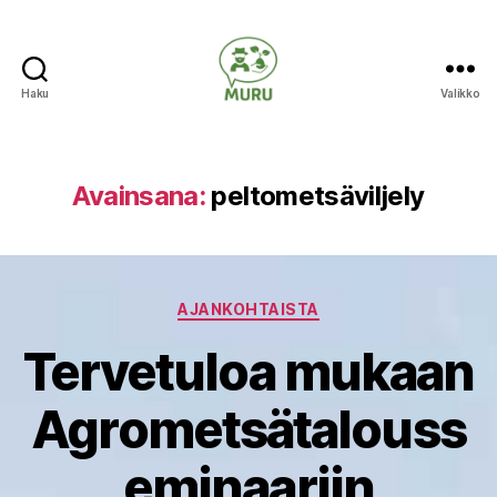
Haku
Valikko
Ilmastonmuutokseen
varautuminen
maataloudessa
Avainsana:
peltometsäviljely
Kategoriat
AJANKOHTAISTA
Tervetuloa mukaan
Agrometsätalouss
eminaariin