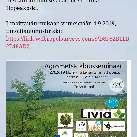
metsäinstituutti sekä arboristi Tiina
Hopeakoski.
Ilmoittaudu mukaan viimeistään 4.9.2019,
ilmoittautumislinkki:
https://link.webropolsurveys.com/S/D8F82B1EB
2E48AD2