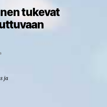
minen tukevat
uuttuvaan
artikkeliin
a
Blogi:
Motivointi
ja
toisilta
s ja
oppiminen
tukevat
viljelijöiden
sopeutumista
muuttuvaan