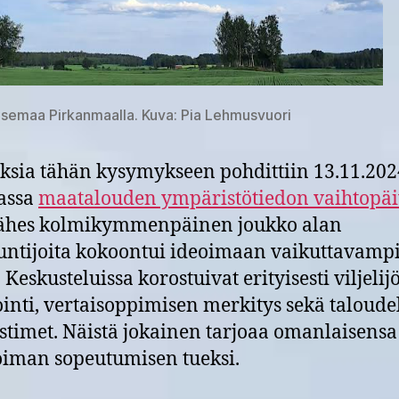
semaa Pirkanmaalla. Kuva: Pia Lehmusvuori
ksia tähän kysymykseen pohdittiin 13.11.202
assa
maatalouden ympäristötiedon vaihtopäi
lähes kolmikymmenpäinen joukko alan
untijoita kokoontui ideoimaan vaikuttavamp
 Keskusteluissa korostuivat erityisesti viljeli
inti, vertaisoppimisen merkitys sekä taloudel
timet. Näistä jokainen tarjoaa omanlaisensa
iman sopeutumisen tueksi.