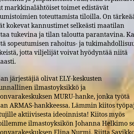
t markkinalähtöiset toimet edistävät
umistoimien toteuttamista tiloilla. On tärkeää
ijät kokevat kannustimet selkeästi maatilan
taa tukevina ja tilan taloutta parantavina. K
ntä sopeutumisen rahoitus- ja tukimahdollisuu
eistä, jotta viljelijät voivat hyödyntää niitä
aasti.
an järjestäjiä olivat ELY-keskusten
unnallinen ilmastoyksikkö ja
onvarakeskuksen MURU-hanke, jonka työtä
aan ARMAS-hankkeessa. Lämmin kiitos työpa
tujille aktiivisesta ideoinnista! Kiitos myös
oillemme ilmastoyksikön Johanna Helkimo s
nvarakeskuksen Elina Nurmi, Riitta Savikko