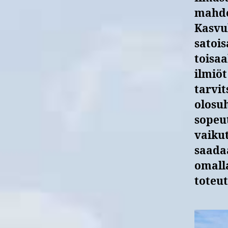
mahdo
Kasvu
satois
toisaa
ilmiöt
tarvit
olosu
sopeu
vaikut
saada
omalla
toteu