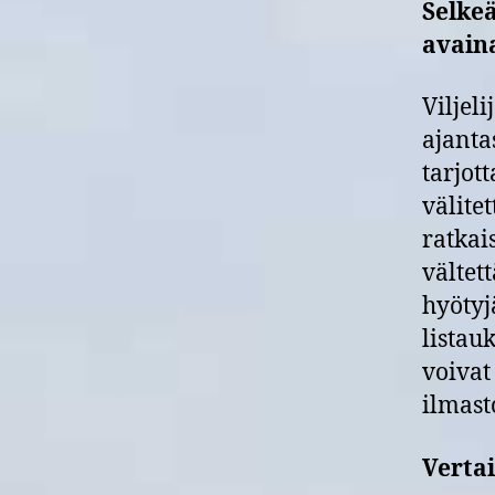
Selkeä
avain
Viljel
ajanta
tarjot
välitet
ratkai
vältet
hyötyj
listau
voivat
ilmast
Verta