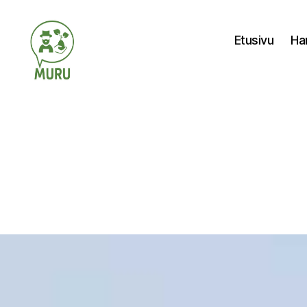
Etusivu
Ha
Ilmastonmuutokseen
varautuminen
maataloudessa