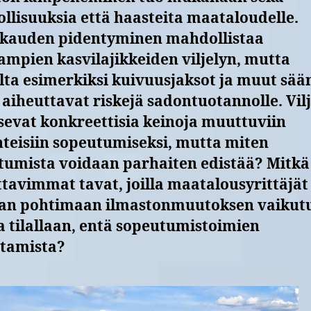
llisuuksia että haasteita maataloudelle.
kauden pidentyminen mahdollistaa
ampien kasvilajikkeiden viljelyn, mutta
lta esimerkiksi kuivuusjaksot ja muut sään
 aiheuttavat riskejä sadontuotannolle. Vilj
sevat konkreettisia keinoja muuttuviin
hteisiin sopeutumiseksi, mutta miten
tumista voidaan parhaiten edistää? Mitkä
tavimmat tavat, joilla maatalousyrittäjät
an pohtimaan ilmastonmuutoksen vaikut
 tilallaan, entä sopeutumistoimien
ttamista?