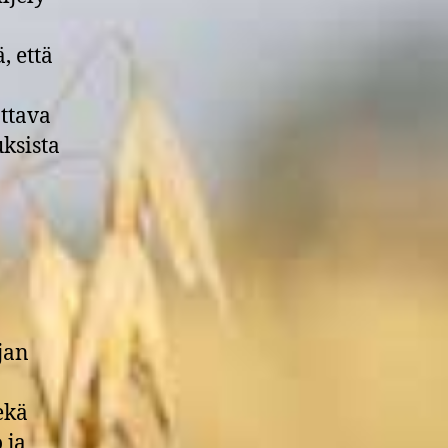
, että
attava
ksista
jan
ekä
 ja