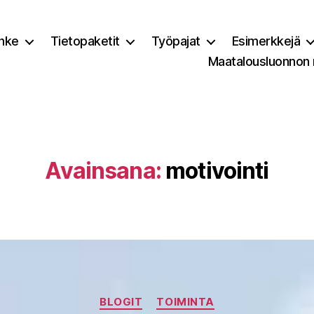
nke
Tietopaketit
Työpajat
Esimerkkejä
Maatalousluonnon
Avainsana:
motivointi
Kategoriat
BLOGIT
TOIMINTA