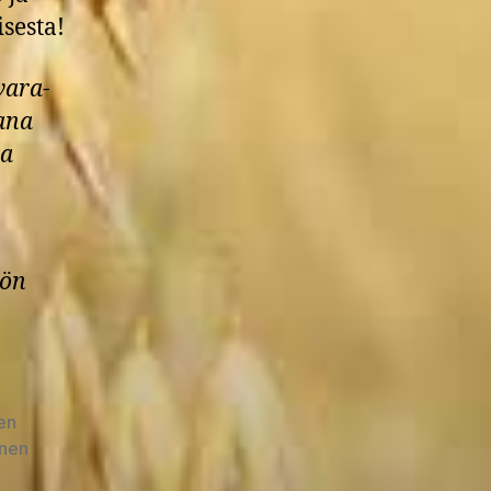
sesta!
vara-
ana
ja
kön
en
inen