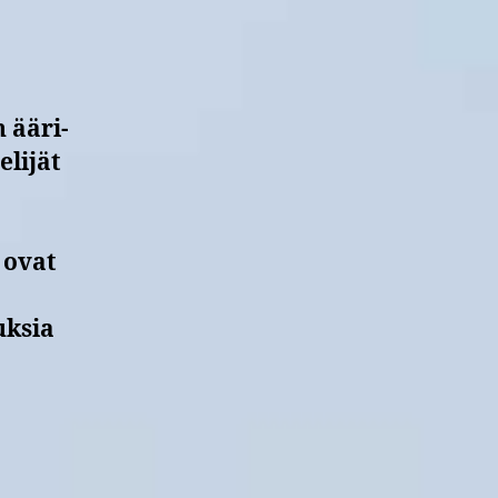
ilmastoon
 ääri-
elijät
 ovat
uksia