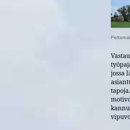
Peltomai
Vastau
työpaj
jossa 
asiant
tapoja.
motivo
kannus
vipuvo