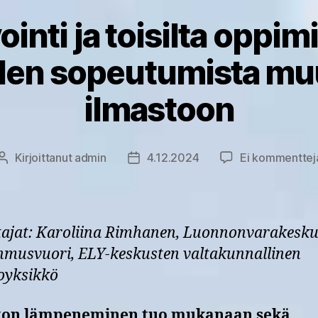
ointi ja toisilta oppi
öiden sopeutumista m
ilmastoon
Kirjoittanut
admin
4.12.2024
Ei kommenttej
Kirjoittaja
Julkaisupäivämäärä
ttajat: Karoliina Rimhanen, Luonnonvarakesku
hmusvuori, ELY-keskusten valtakunnallinen
oyksikkö
ton lämpeneminen tuo mukanaan sekä