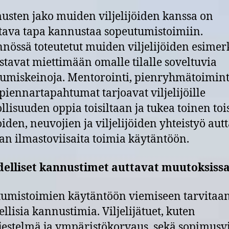
sten jako muiden viljelijöiden kanssa on
tava tapa kannustaa sopeutumistoimiin.
nössä toteutetut muiden viljelijöiden esimer
tavat miettimään omalle tilalle soveltuvia
umiskeinoja. Mentorointi, pienryhmätoimint
piennartapahtumat tarjoavat viljelijöille
lisuuden oppia toisiltaan ja tukea toinen toi
oiden, neuvojien ja viljelijöiden yhteistyö aut
n ilmastoviisaita toimia käytäntöön.
delliset kannustimet auttavat muutoksiss
umistoimien käytäntöön viemiseen tarvitaa
ellisia kannustimia. Viljelijätuet, kuten
jestelmä ja ympäristökorvaus, sekä sopimusvi