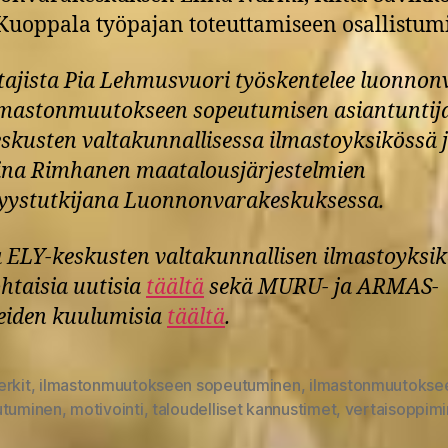
Kuoppala työpajan toteuttamiseen osallistumi
ttajista Pia Lehmusvuori työskentelee luonnon
lmastonmuutokseen sopeutumisen asiantuntij
skusten valtakunnallisessa ilmastoyksikössä 
ina Rimhanen maatalousjärjestelmien
yystutkijana Luonnonvarakeskuksessa.
 ELY-keskusten valtakunnallisen ilmastoyksi
htaisia uutisia
täältä
sekä MURU- ja ARMAS-
eiden kuulumisia
täältä
.
erkit
,
ilmastonmuutokseen sopeutuminen
,
ilmastonmuutokse
at
utuminen
,
motivointi
,
taloudelliset kannustimet
,
vertaisoppim