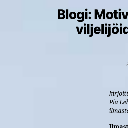
Blogi: Motiv
viljelij
kirjoi
Pia Le
ilmast
Ilmas