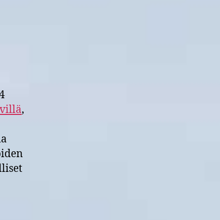
4
villä
,
ia
jöiden
liset