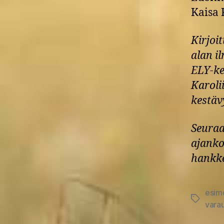
Kaisa 
Kirjoi
alan i
ELY-ke
Karoli
kestäv
Seuraa
ajanko
hankk
esim
Avainsan
vara