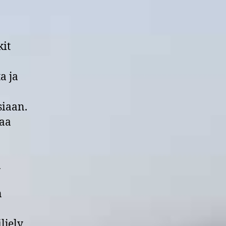
kit
a ja
siaan.
taa
a
n
ljely