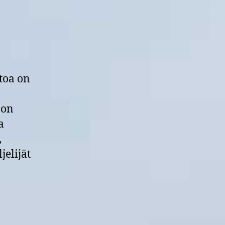
toa on
 on
a
,
jelijät