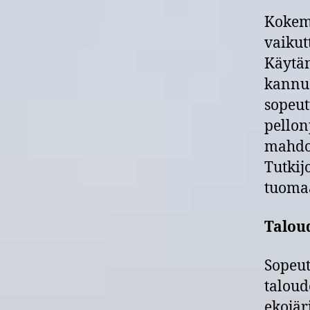
Kokemu
vaikut
Käytän
kannus
sopeut
pellon
mahdol
Tutkij
tuomaa
Talou
Sopeut
taloud
ekojär