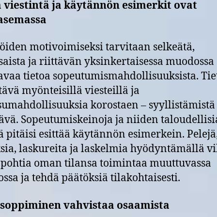
 viestintä ja käytännön esimerkit ovat
asemassa
ijöiden motivoimiseksi tarvitaan selkeätä,
saista ja riittävän yksinkertaisessa muodossa
tavaa tietoa sopeutumismahdollisuuksista. Tie
tävä myönteisillä viesteillä ja
sumahdollisuuksia korostaen – syyllistämistä
tävä. Sopeutumiskeinoja ja niiden taloudellisi
ä pitäisi esittää käytännön esimerkein. Pelejä
ksia, laskureita ja laskelmia hyödyntämällä vil
 pohtia oman tilansa toimintaa muuttuvassa
ossa ja tehdä päätöksiä tilakohtaisesti.
isoppiminen vahvistaa osaamista