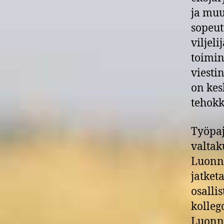
ja muu
sopeut
viljel
toimin
viesti
on kesk
tehokk
Työpaj
valtak
Luonn
jatket
osallis
kolleg
Luonno