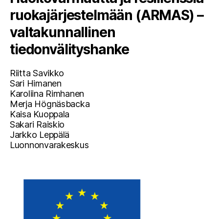
ruokajärjestelmään (ARMAS) –
valtakunnallinen
tiedonvälityshanke
Riitta Savikko
Sari Himanen
Karoliina Rimhanen
Merja Högnäsbacka
Kaisa Kuoppala
Sakari Raiskio
Jarkko Leppälä
Luonnonvarakeskus