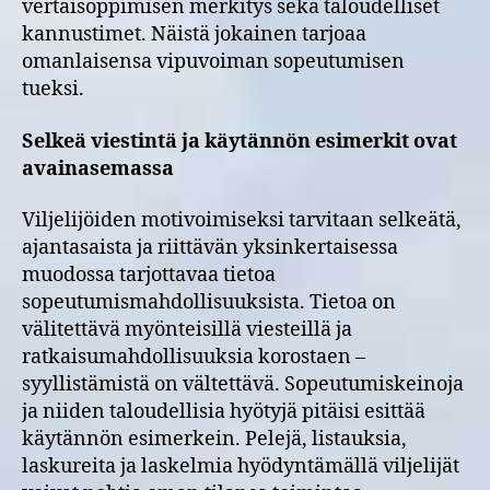
vertaisoppimisen merkitys sekä taloudelliset
kannustimet. Näistä jokainen tarjoaa
omanlaisensa vipuvoiman sopeutumisen
tueksi.
Selkeä viestintä ja käytännön esimerkit ovat
avainasemassa
Viljelijöiden motivoimiseksi tarvitaan selkeätä,
ajantasaista ja riittävän yksinkertaisessa
muodossa tarjottavaa tietoa
sopeutumismahdollisuuksista. Tietoa on
välitettävä myönteisillä viesteillä ja
ratkaisumahdollisuuksia korostaen –
syyllistämistä on vältettävä. Sopeutumiskeinoja
ja niiden taloudellisia hyötyjä pitäisi esittää
käytännön esimerkein. Pelejä, listauksia,
laskureita ja laskelmia hyödyntämällä viljelijät