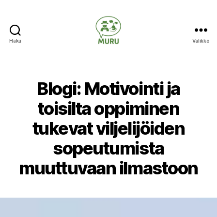
Haku
Valikko
Ilmastonmuutokseen
varautuminen
maataloudessa
Blogi: Motivointi ja
toisilta oppiminen
tukevat viljelijöiden
sopeutumista
muuttuvaan ilmastoon