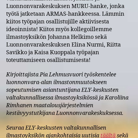
Luonnonvarakeskuksen MURU-hanke, jonka
työtä jatketaan ARMAS-hankkeessa. Lämmin
kiitos työpajan osallistujille aktiivisesta
ideoinnista! Kiitos myös kollegoillemme
ilmastoyksikön Johanna Helkimo sekä
Luonnonvarakeskuksen Elina Nurmi, Riitta
Savikko ja Kaisa Kuoppala työpajan
toteuttamiseen osallistumisesta!
Kirjoittajista Pia Lehmusvuori työskentelee
luonnonvara-alan ilmastonmuutokseen
sopeutumisen asiantuntijana ELY-keskusten
valtakunnallisessa ilmastoyksikössä ja Karoliina
Rimhanen maatalousjärjestelmien
kestävyystutkijana Luonnonvarakeskuksessa.
Seuraa ELY-keskusten valtakunnallisen
ilmastoyksikön ajankohtaisia uutisia
täältä
sekä