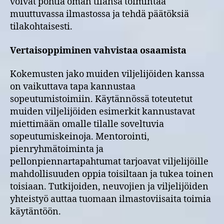
voivat pohtia oman tilansa toimintaa
muuttuvassa ilmastossa ja tehdä päätöksiä
tilakohtaisesti.
Vertaisoppiminen vahvistaa osaamista
Kokemusten jako muiden viljelijöiden kanssa
on vaikuttava tapa kannustaa
sopeutumistoimiin. Käytännössä toteutetut
muiden viljelijöiden esimerkit kannustavat
miettimään omalle tilalle soveltuvia
sopeutumiskeinoja. Mentorointi,
pienryhmätoiminta ja
pellonpiennartapahtumat tarjoavat viljelijöille
mahdollisuuden oppia toisiltaan ja tukea toinen
toisiaan. Tutkijoiden, neuvojien ja viljelijöiden
yhteistyö auttaa tuomaan ilmastoviisaita toimia
käytäntöön.