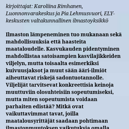
kirjoittajat: Karoliina Rimhanen,
Luonnonvarakeskus ja Pia Lehmusvuori, ELY-
keskusten valtakunnallinen ilmastoyksikkö
Ilmaston lämpeneminen tuo mukanaan sekä
mahdollisuuksia että haasteita
maataloudelle. Kasvukauden pidentyminen
mahdollistaa satoisampien kasvilajikkeiden
viljelyn, mutta toisaalta esimerkiksi
kuivuusjaksot ja muut sään ääri-ilmiöt
aiheuttavat riskejä sadontuotannolle.
Viljelijät tarvitsevat konkreettisia keinoja
muuttuviin olosuhteisiin sopeutumiseksi,
mutta miten sopeutumista voidaan
parhaiten edistää? Mitkä ovat
vaikuttavimmat tavat, joilla
maatalousyrittäjät saadaan pohtimaan
ilmastonmuutoksen vaikutuksia omalla