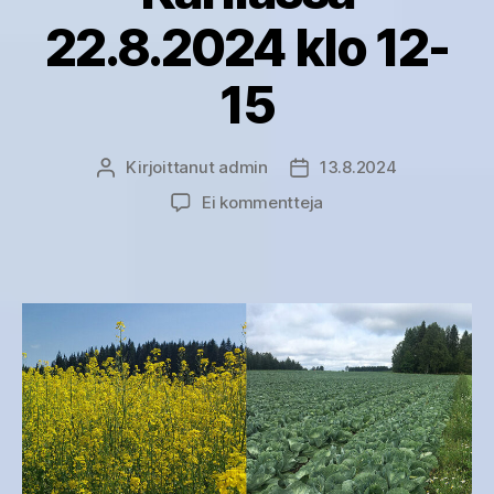
22.8.2024 klo 12-
15
Kirjoittanut
admin
13.8.2024
Kirjoittaja
Julkaisupäivämäärä
artikkeliin
Ei kommentteja
Pellonpiennariltapäiv
Mikkelin
Karilassa
22.8.2024
klo
12-
15