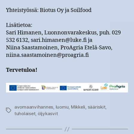
Yhteistyössä: Biotus Oy ja Soilfood
Lisätietoa:
Sari Himanen, Luonnonvarakeskus, puh. 029
532 6132, sari.himanen@luke.fi ja
Niina Saastamoinen, ProAgria Etelä-Savo,
niina.saastamoinen@proagria.fi
Tervetuloa!
avomaanvihannes
,
luomu
,
Mikkeli
,
sääriskit
,
Avainsanat
tuholaiset
,
öljykasvit