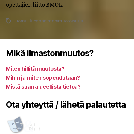
opettajien liitto BMOL.
luomu
,
luonnon monimuotoisuus
Avainsanat
Mikä ilmastonmuutos?
Miten hillitä muutosta?
Mihin ja miten sopeudutaan?
Mistä saan alueellista tietoa?
Ota yhteyttä / lähetä palautetta