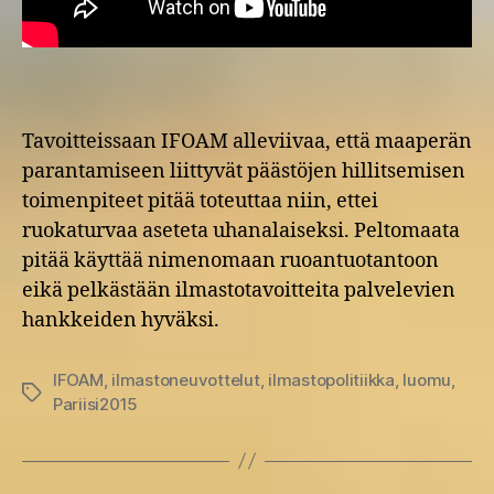
Tavoitteissaan IFOAM alleviivaa, että maaperän
parantamiseen liittyvät päästöjen hillitsemisen
toimenpiteet pitää toteuttaa niin, ettei
ruokaturvaa aseteta uhanalaiseksi. Peltomaata
pitää käyttää nimenomaan ruoantuotantoon
eikä pelkästään ilmastotavoitteita palvelevien
hankkeiden hyväksi.
IFOAM
,
ilmastoneuvottelut
,
ilmastopolitiikka
,
luomu
,
Avainsanat
Pariisi2015