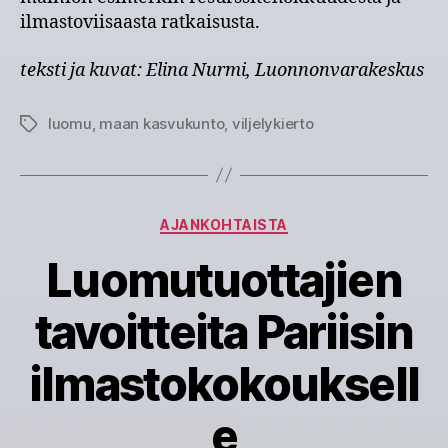
ilmastoviisaasta ratkaisusta.
teksti ja kuvat: Elina Nurmi, Luonnonvarakeskus
luomu
,
maan kasvukunto
,
viljelykierto
Avainsanat
Kategoriat
AJANKOHTAISTA
Luomutuottajien
tavoitteita Pariisin
ilmastokokouksell
e