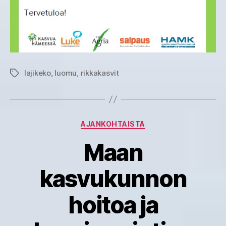
lajikeko
,
luomu
,
rikkakasvit
Avainsanat
Kategoriat
AJANKOHTAISTA
Maan
kasvukunnon
hoitoa ja