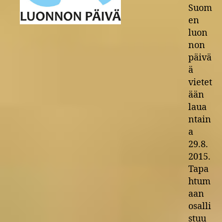
Suom
en
luon
non
päivä
ä
vietet
ään
laua
ntain
a
29.8.
2015.
Tapa
htum
aan
osalli
stuu