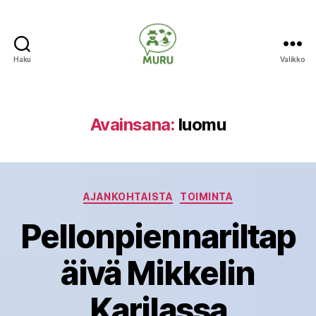
Haku
Valikko
Ilmastonmuutokseen
varautuminen
maataloudessa
Avainsana:
luomu
Kategoriat
AJANKOHTAISTA
TOIMINTA
Pellonpiennariltap
äivä Mikkelin
Karilassa