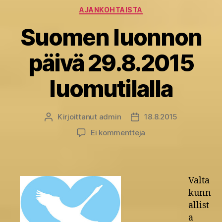
Kategoriat
AJANKOHTAISTA
Suomen luonnon
päivä 29.8.2015
luomutilalla
Kirjoittanut
admin
18.8.2015
Kirjoittaja
Julkaisupäivämäärä
artikkeliin
Ei kommentteja
Suomen
luonnon
päivä
29.8.2015
Valta
luomutilalla
kunn
allist
a