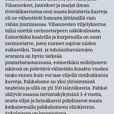
Vihannekset, juurekset ja marjat ilman
rivivälikasvustoa ovat maata kuluttavia kasveja
eli ne vähentävät humusta jättämällä vain
vähän juurimassaa. Vihannesten viljelykiertoa
tulisi miettiä ravinnetarpeen näkökulmasta.
Esimerkiksi kaaleilla ja kurpitsoilla on suuri
ravinnetarve, joten nurmet sopivat niiden
esikasviksi. Tauti- ja tuholaishavaintojen
seuranta on hyvin tärkeää
puutarhatuotannossa, esimerkiksi möhöjuuren
iskiessä on pidettävä vähintään kuuden vuoden
tauko ennen kuin voi taas viljellä ristikukkaisia
kasveja. Pahkahome on yksi yleisimmistä
taudeista ja sillä on yli 350 isäntäkasvia. Pahkat
säilyvät maassa tartuntakykyisinä 3-4 vuotta,
mutta viljat ja heinäkasvit puhdistavat maata
katkaisemalla pahkahomeen elinkierron.
Sukulaisuus on huomioitava