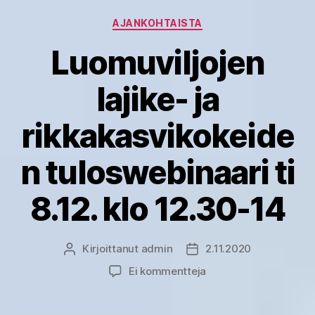
Kategoriat
AJANKOHTAISTA
Luomuviljojen
lajike- ja
rikkakasvikokeide
n tuloswebinaari ti
8.12. klo 12.30-14
Kirjoittanut
admin
2.11.2020
Kirjoittaja
Julkaisupäivämäärä
artikkeliin
Ei kommentteja
Luomuviljojen
lajike-