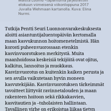
Maista Luomu -tapahtuma järjestettiin
elokuun viimeisenä viikonloppuna 2017
Juvalla Wehmaan kartanolla. Kuva: Elina
Nurmi.
Tutkija Pentti Seuri Luonnonvarakeskuksesta
aloitti asiantuntijaluentopäivän kertomalla
maan kasvukunnon hoitomenetelmistä. Hän
korosti puheenvuorossaan etenkin
kasvinvuorotuksen merkitystä. Muita
maanhoidossa keskeisiä tekijöitä ovat ojitus,
kalkitus, lannoitus ja muokkaus.
Kasvinvuorotus on kuitenkin kaiken perusta ja
sen avulla vaikutetaan hyvin moneen
kasvutekijään. Kasvinvuorotuksen tärkeimmät
tavoitteet liittyvät ravinnetalouden ja maan
rakenteen hoitoon sekä rikkakasvien,
kasvitautien ja –tuholaisten hallintaan.
Tavallinen virhe on erikoistua liikaa tietyn