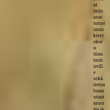
at
tarjo
avat
tutust
umis
kierr
okse
n
tilan
tanh
uvill
e
sekä
tietoa
luom
utuot
anno
sta ja