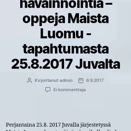
havainnointia –
oppeja Maista
Luomu -
tapahtumasta
25.8.2017 Juvalta
Kirjoittanut
admin
6.9.2017
Kirjoittaja
Julkaisupäivämäärä
artikkeliin
Ei kommentteja
Maan
kasvukunnon
hoitoa
ja
havainnointia
Perjantaina 25.8. 2017 Juvalla järjestetyssä
–