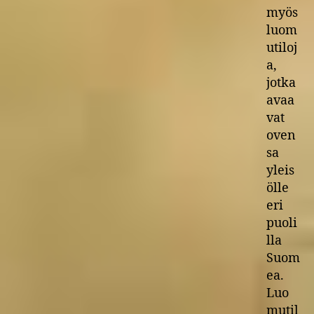
myös
luom
utiloj
a,
jotka
avaa
vat
oven
sa
yleis
ölle
eri
puoli
lla
Suom
ea.
Luo
mutil