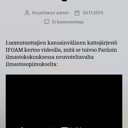
Kirjoittanut
admin
30.11.2015
Kirjoittaja
Julkaisupäivämäärä
artikkeliin
Ei kommentteja
Luomutuottajien
tavoitteita
Pariisin
Luomutuottajien kansainvälinen kattojärjestö
ilmastokokoukselle
IFOAM kertoo videolla, mitä se toivoo Pariisin
ilmastokokouksessa neuvoteltavalta
ilmastosopimukselta: