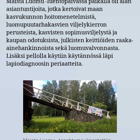
Maista Luomu -luentopäivässä paikalla oli alan
oppeja
asiantuntijoita, jotka kertoivat maan
Maista
kasvukunnon hoitomenetelmistä,
Luomu
-
luomupuutarhakasvien viljelykierron
tapahtumasta
perusteista, kasvisten sopimusviljelystä ja
25.8.2017
kaupan odotuksista, julkisten keittiöiden raaka-
Juvalta
ainehankinnoista sekä luomuvalvonnasta.
Lisäksi pellolla käytiin käytännössä läpi
lapiodiagnoosin periaatteita.