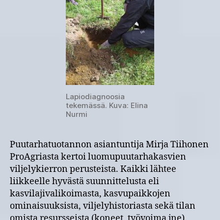
Lapiodiagnoosia
tekemässä. Kuva: Elina
Nurmi
Puutarhatuotannon asiantuntija Mirja Tiihonen
ProAgriasta kertoi luomupuutarhakasvien
viljelykierron perusteista. Kaikki lähtee
liikkeelle hyvästä suunnittelusta eli
kasvilajivalikoimasta, kasvupaikkojen
ominaisuuksista, viljelyhistoriasta sekä tilan
omista resursseista (koneet, työvoima jne).