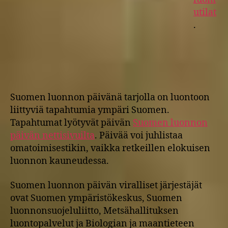
utilat
.
Suomen luonnon päivänä tarjolla on luontoon
liittyviä tapahtumia ympäri Suomen.
Tapahtumat lyötyvät päivän
Suomen luonnon
päivän nettisivuilta
. Päivää voi juhlistaa
omatoimisestikin, vaikka retkeillen elokuisen
luonnon kauneudessa.
Suomen luonnon päivän viralliset järjestäjät
ovat Suomen ympäristökeskus, Suomen
luonnonsuojeluliitto, Metsähallituksen
luontopalvelut ja Biologian ja maantieteen