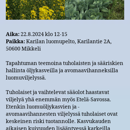
Aika:
22.8.2024 klo 12-15
Paikka:
Karilan luomupelto, Karilantie 2A,
50600 Mikkeli
Tapahtuman teemoina tuholaisten ja sääriskien
hallinta öljykasveilla ja avomaavihanneksilla
luomuviljelyssä.
Tuholaiset ja vaihtelevat sääolot haastavat
viljelyä yhä enemmän myös Etelä-Savossa.
Etenkin luomuöljykasvien ja -
avomaavihannesten viljelyssä tuholaiset ovat
keskeinen riski tuotannolle. Kasvukauden
aikaisen kuivuuden lisääntyessä karkeilla