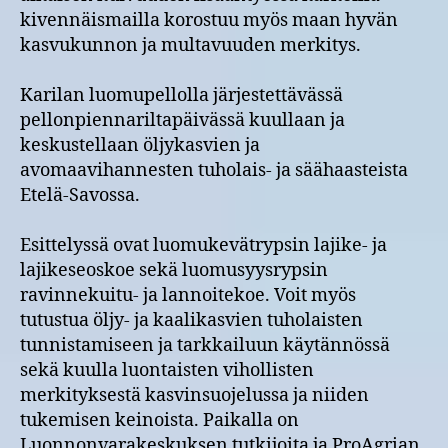
kivennäismailla korostuu myös maan hyvän
kasvukunnon ja multavuuden merkitys.
Karilan luomupellolla järjestettävässä
pellonpiennariltapäivässä kuullaan ja
keskustellaan öljykasvien ja
avomaavihannesten tuholais- ja säähaasteista
Etelä-Savossa.
Esittelyssä ovat luomukevätrypsin lajike- ja
lajikeseoskoe sekä luomusyysrypsin
ravinnekuitu- ja lannoitekoe. Voit myös
tutustua öljy- ja kaalikasvien tuholaisten
tunnistamiseen ja tarkkailuun käytännössä
sekä kuulla luontaisten vihollisten
merkityksestä kasvinsuojelussa ja niiden
tukemisen keinoista. Paikalla on
Luonnonvarakeskuksen tutkijoita ja ProAgrian