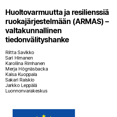
Huoltovarmuutta ja resilienssiä
ruokajärjestelmään (ARMAS) –
valtakunnallinen
tiedonvälityshanke
Riitta Savikko
Sari Himanen
Karoliina Rimhanen
Merja Högnäsbacka
Kaisa Kuoppala
Sakari Raiskio
Jarkko Leppälä
Luonnonvarakeskus