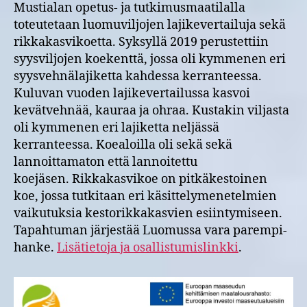
ja
Mustialan opetus- ja tutkimusmaatilalla
rikkakasvikokeiden
toteutetaan luomuviljojen lajikevertailuja sekä
tuloswebinaari
rikkakasvikoetta. Syksyllä 2019 perustettiin
ti
syysviljojen koekenttä, jossa oli kymmenen eri
8.12.
syysvehnälajiketta kahdessa kerranteessa.
klo
Kuluvan vuoden lajikevertailussa kasvoi
12.30-
14
kevätvehnää, kauraa ja ohraa. Kustakin viljasta
oli kymmenen eri lajiketta neljässä
kerranteessa. Koealoilla oli sekä sekä
lannoittamaton että lannoitettu
koejäsen. Rikkakasvikoe on pitkäkestoinen
koe, jossa tutkitaan eri käsittelymenetelmien
vaikutuksia kestorikkakasvien esiintymiseen.
Tapahtuman järjestää Luomussa vara parempi-
hanke.
Lisätietoja ja osallistumislinkki
.