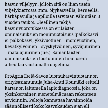
kasvin viljelyyn, jolloin sitä on liian usein
viljelykierrossa (mm. öljykasveilla, herneellä,
härkäpavulla ja apiloilla tarvitaan vähintään 3
vuoden tauko). Oleellinen tekijä
kasvinvuorotuksessa on erilaisten
ominaisuuksien monimuotoisuus (palkokasvi –
ei-palkokasvi, yksivuotinen – monivuotinen,
kevätkylvöinen – syyskylvöinen, syväjuurinen
– matalajuurinen jne.). Samanlaisten
ominaisuuksien toistuminen liian usein
aiheuttaa väistämättä ongelmia.
ProAgria Etelä-Savon luomukasvintuotannon
erityisasiantuntija Juha-Antti Kotimäki esitteli
kartanon laitumella lapiodiagnoosia, joka on
yksinkertainen menetelmä maan rakenteen
arviointiin. Peltoja kannattaa havainnoida
säännöllisesti koko kasvukauden ajan eli