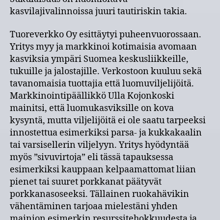
kasvilajivalinnoissa juuri tautiriskin takia.
Tuoreverkko Oy esittäytyi puheenvuorossaan.
Yritys myy ja markkinoi kotimaisia avomaan
kasviksia ympäri Suomea keskusliikkeille,
tukuille ja jalostajille. Verkostoon kuuluu sekä
tavanomaisia tuottajia että luomuviljelijöitä.
Markkinointipäällikkö Ulla Kojonkoski
mainitsi, että luomukasviksille on kova
kysyntä, mutta viljelijöitä ei ole saatu tarpeeksi
innostettua esimerkiksi parsa- ja kukkakaalin
tai varsisellerin viljelyyn. Yritys hyödyntää
myös ”sivuvirtoja” eli tässä tapauksessa
esimerkiksi kauppaan kelpaamattomat liian
pienet tai suuret porkkanat päätyvät
porkkanasoseeksi. Tällainen ruokahävikin
vähentäminen tarjoaa mielestäni yhden
mainion esimerkin resurssitehokkuudesta ja