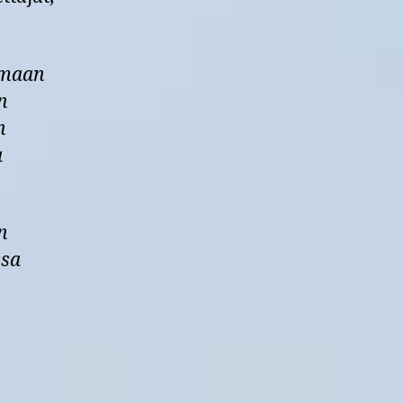
umaan
n
n
a
n
ssa