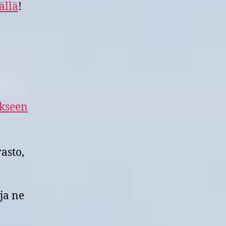
ällä
!
kseen
asto,
ja ne