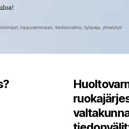
uloa!
etoimijat
,
loppuseminaari
,
tiedonvaihto
,
työpaja
,
yhteistyö
at
s?
Huoltovarm
ruokajärj
valtakunna
tiedonväli