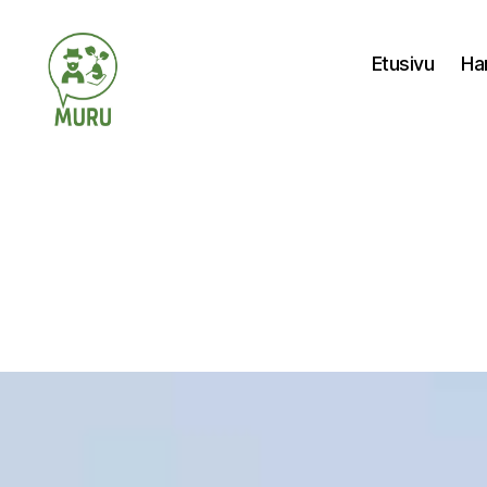
Etusivu
Ha
Ilmastonmuutokseen
varautuminen
maataloudessa