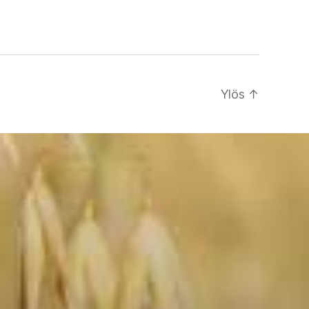
Ylös
↑