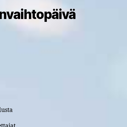
nvaihtopäivä
rtikkeliin
Ilmastoviisaan
maatalouden
tiedonvaihtopäivä
17.3.2022
lusta
ttajat,