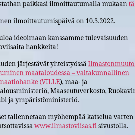
tathan paikkasi ilmoittautumalla mukaan
tä
nen ilmoittautumispäivä on 10.3.2022.
tuloa ideoimaan kanssamme tulevaisuuden
oviisaita hankkeita!
uuden järjestävät yhteistyössä
Ilmastonmuuto
uminen maataloudessa – valtakunnallinen
inaatiohanke (VILLE
), maa- ja
alousministeriö, Maaseutuverkosto, Ruokavir
bi ja ympäristöministeriö.
set tallennetaan myöhempää katselua varten 
atsottavissa
www.ilmastoviisas.fi
sivustolla.