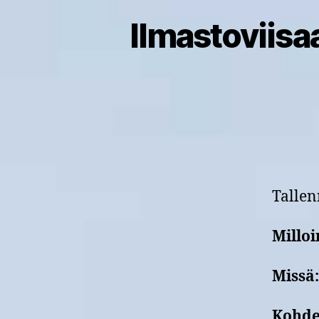
Ilmastoviis
Tallen
Milloi
Missä:
Kohd