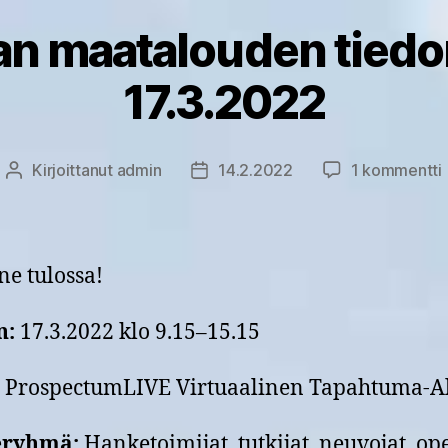
aan maatalouden tiedo
17.3.2022
a
Kirjoittanut
admin
14.2.2022
1 kommentti
Kirjoittaja
Julkaisupäivämäärä
ne tulossa!
n:
17.3.2022 klo 9.15–15.15
ProspectumLIVE Virtuaalinen Tapahtuma-A
eryhmä:
Hanketoimijat, tutkijat, neuvojat, ope