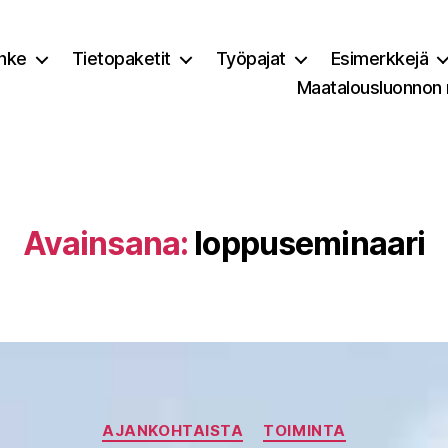
nke
Tietopaketit
Työpajat
Esimerkkejä
Maatalousluonnon
Avainsana:
loppuseminaari
Kategoriat
AJANKOHTAISTA
TOIMINTA