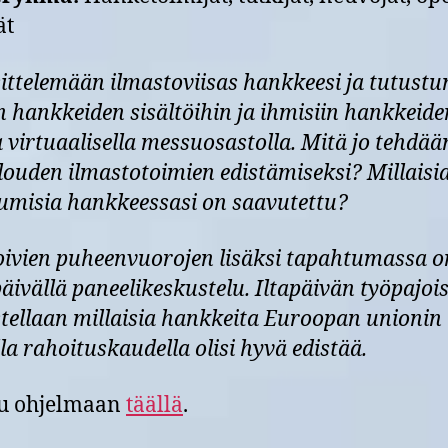
ät
sittelemään ilmastoviisas hankkeesi ja tutust
 hankkeiden sisältöihin ja ihmisiin hankkeide
 virtuaalisella messuosastolla. Mitä jo tehdää
ouden ilmastotoimien edistämiseksi? Millaisi
umisia hankkeessasi on saavutettu?
oivien puheenvuorojen lisäksi tapahtumassa o
ivällä paneelikeskustelu. Iltapäivän työpajoi
tellaan millaisia hankkeita Euroopan unionin
la rahoituskaudella olisi hyvä edistää.
tu ohjelmaan
täällä
.