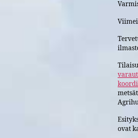
Varmis
Viimei
Terve
ilmast
Tilais
varaut
koord
metsät
Agrihu
Esityk
ovat k