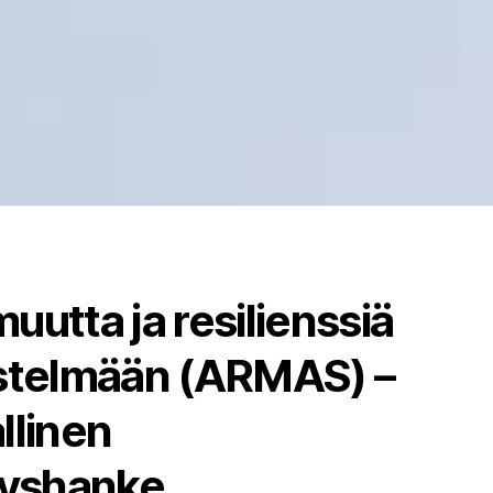
uutta ja resilienssiä
estelmään (ARMAS) –
llinen
tyshanke