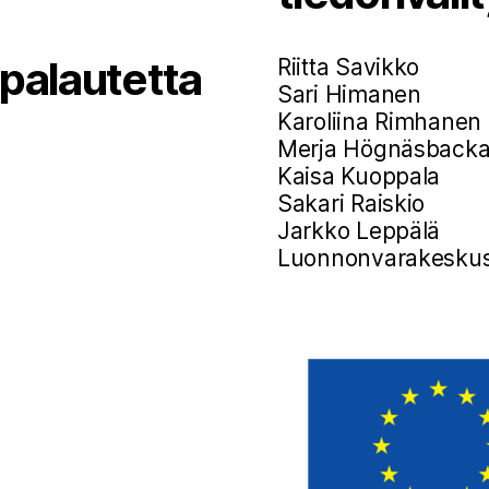
 palautetta
Riitta Savikko
Sari Himanen
Karoliina Rimhanen
Merja Högnäsback
Kaisa Kuoppala
Sakari Raiskio
Jarkko Leppälä
Luonnonvarakesku