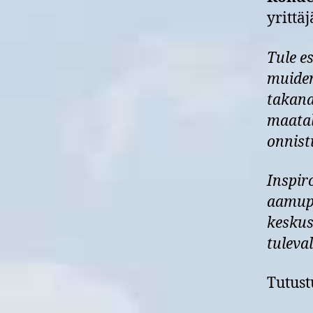
yrittäj
Tule e
muiden
takana
maatal
onnist
Inspir
aamupä
keskus
tuleval
Tutus