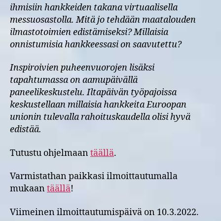
ihmisiin hankkeiden takana virtuaalisella
messuosastolla. Mitä jo tehdään maatalouden
ilmastotoimien edistämiseksi? Millaisia
onnistumisia hankkeessasi on saavutettu?
Inspiroivien puheenvuorojen lisäksi
tapahtumassa on aamupäivällä
paneelikeskustelu. Iltapäivän työpajoissa
keskustellaan millaisia hankkeita Euroopan
unionin tulevalla rahoituskaudella olisi hyvä
edistää.
Tutustu ohjelmaan
täällä
.
Varmistathan paikkasi ilmoittautumalla
mukaan
täällä
!
Viimeinen ilmoittautumispäivä on 10.3.2022.