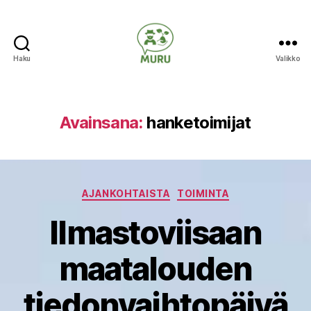
Haku
Valikko
Ilmastonmuutokseen
varautuminen
maataloudessa
Avainsana:
hanketoimijat
Kategoriat
AJANKOHTAISTA
TOIMINTA
Ilmastoviisaan
maatalouden
tiedonvaihtopäivä