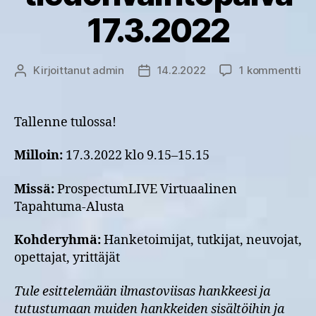
17.3.2022
art
Kirjoittanut
admin
14.2.2022
1 kommentti
Kirjoittaja
Julkaisupäivämäärä
Ilm
ma
ti
Tallenne tulossa!
17.
Milloin:
17.3.2022 klo 9.15–15.15
Missä:
ProspectumLIVE Virtuaalinen
Tapahtuma-Alusta
Kohderyhmä:
Hanketoimijat, tutkijat, neuvojat,
opettajat, yrittäjät
Tule esittelemään ilmastoviisas hankkeesi ja
tutustumaan muiden hankkeiden sisältöihin ja