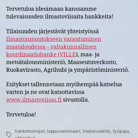
Tervetuloa ideoimaan kanssamme
tulevaisuuden ilmastoviisaita hankkeita!
Tilaisuuden järjestävät yhteistyössä
Ilmastonmuutokseen varautuminen
maataloudessa – valtakunnallinen
koordinaatiohanke (VILLE
), maa- ja
metsätalousministeriö, Maaseutuverkosto,
Ruokavirasto, Agrihubi ja ympäristöministeriö.
Esitykset tallennetaan myöhempää katselua
varten ja ne ovat katsottavissa
www.ilmastoviisas.fi
sivustolla.
Tervetuloa!
hanketoimijat
,
loppuseminaari
,
tiedonvaihto
,
työpaja
,
Avainsanat
yhteistyö