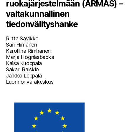
ruokajärjestelmään (ARMAS) –
valtakunnallinen
tiedonvälityshanke
Riitta Savikko
Sari Himanen
Karoliina Rimhanen
Merja Högnäsbacka
Kaisa Kuoppala
Sakari Raiskio
Jarkko Leppälä
Luonnonvarakeskus