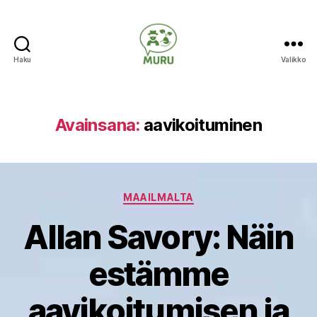
Haku
Valikko
Ilmastonmuutokseen
varautuminen
maataloudessa
Avainsana:
aavikoituminen
Kategoriat
MAAILMALTA
Allan Savory: Näin
estämme
aavikoitumisen ja