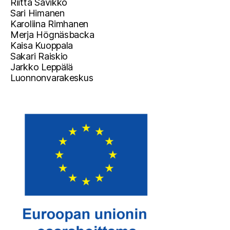
Riitta Savikko
Sari Himanen
Karoliina Rimhanen
Merja Högnäsbacka
Kaisa Kuoppala
Sakari Raiskio
Jarkko Leppälä
Luonnonvarakeskus