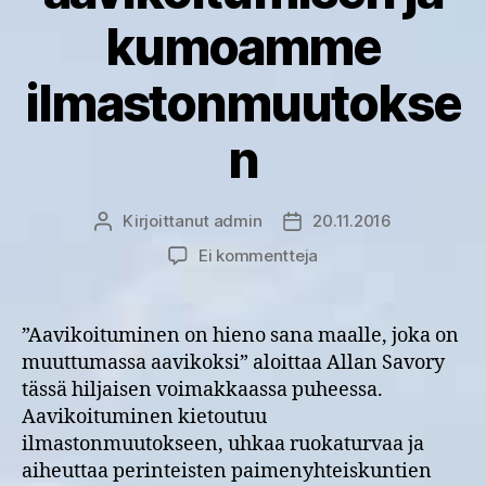
kumoamme
ilmastonmuutokse
n
Kirjoittanut
admin
20.11.2016
Kirjoittaja
Julkaisupäivämäärä
artikkeliin
Ei kommentteja
Allan
Savory:
Näin
”Aavikoituminen on hieno sana maalle, joka on
estämme
muuttumassa aavikoksi” aloittaa Allan Savory
aavikoitumisen
tässä hiljaisen voimakkaassa puheessa.
ja
Aavikoituminen kietoutuu
kumoamme
ilmastonmuutokseen, uhkaa ruokaturvaa ja
ilmastonmuutoksen
aiheuttaa perinteisten paimenyhteiskuntien