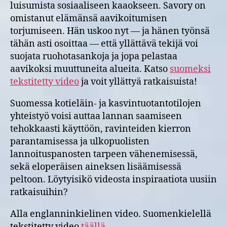
luisumista sosiaaliseen kaaokseen. Savory on
omistanut elämänsä aavikoitumisen
torjumiseen. Hän uskoo nyt — ja hänen työnsä
tähän asti osoittaa — että yllättävä tekijä voi
suojata ruohotasankoja ja jopa pelastaa
aavikoksi muuttuneita alueita. Katso
suomeksi
tekstitetty video
ja voit yllättyä ratkaisuista!
Suomessa kotieläin- ja kasvintuotantotilojen
yhteistyö voisi auttaa lannan saamiseen
tehokkaasti käyttöön, ravinteiden kierron
parantamisessa ja ulkopuolisten
lannoituspanosten tarpeen vähenemisessä,
sekä eloperäisen aineksen lisäämisessä
peltoon. Löytyisikö videosta inspiraatiota uusiin
ratkaisuihin?
Alla englanninkielinen video. Suomenkielellä
tekstitetty video
täällä
.