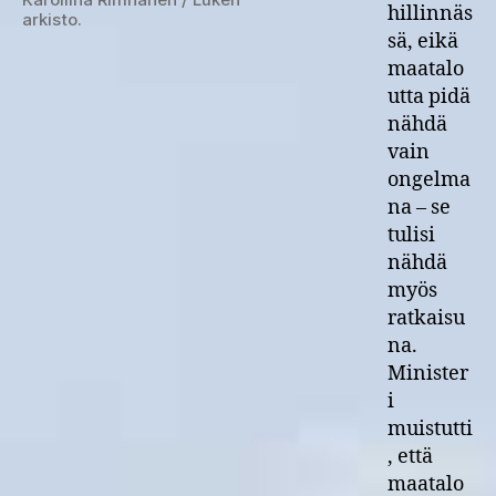
hillinnäs
arkisto.
sä, eikä
maatalo
utta pidä
nähdä
vain
ongelma
na – se
tulisi
nähdä
myös
ratkaisu
na.
Minister
i
muistutti
, että
maatalo