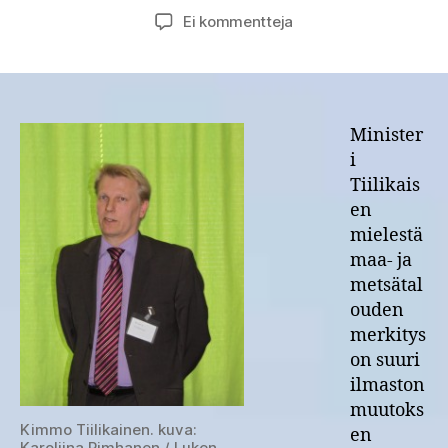
artikkeliin
Ei kommentteja
MMM:
maa-
ja
metsätalous
tarjoaa
Minister
mahdollisuuksia
i
ilmastonmuutoksen
Tiilikais
hillintään
en
mielestä
maa- ja
metsätal
ouden
merkitys
on suuri
ilmaston
muutoks
Kimmo Tiilikainen. kuva:
en
Karoliina Rimhanen / Luken