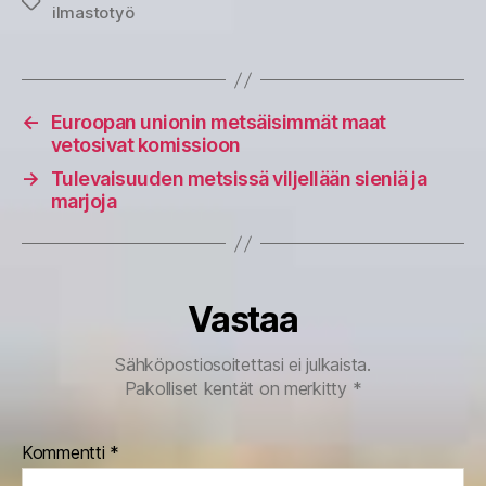
Avainsanat
ilmastotyö
←
Euroopan unionin metsäisimmät maat
vetosivat komissioon
→
Tulevaisuuden metsissä viljellään sieniä ja
marjoja
Vastaa
Sähköpostiosoitettasi ei julkaista.
Pakolliset kentät on merkitty
*
Kommentti
*