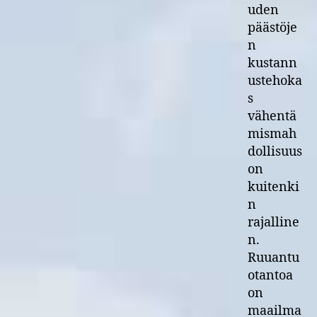
uden
päästöje
n
kustann
ustehoka
s
vähentä
mismah
dollisuus
on
kuitenki
n
rajalline
n.
Ruuantu
otantoa
on
maailma