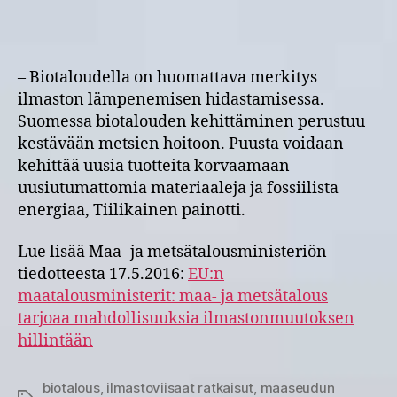
– Biotaloudella on huomattava merkitys
ilmaston lämpenemisen hidastamisessa.
Suomessa biotalouden kehittäminen perustuu
kestävään metsien hoitoon. Puusta voidaan
kehittää uusia tuotteita korvaamaan
uusiutumattomia materiaaleja ja fossiilista
energiaa, Tiilikainen painotti.
Lue lisää Maa- ja metsätalousministeriön
tiedotteesta 17.5.2016:
EU:n
maatalousministerit: maa- ja metsätalous
tarjoaa mahdollisuuksia ilmastonmuutoksen
hillintään
biotalous
,
ilmastoviisaat ratkaisut
,
maaseudun