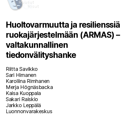
Huoltovarmuutta ja resilienssiä
ruokajärjestelmään (ARMAS) –
valtakunnallinen
tiedonvälityshanke
Riitta Savikko
Sari Himanen
Karoliina Rimhanen
Merja Högnäsbacka
Kaisa Kuoppala
Sakari Raiskio
Jarkko Leppälä
Luonnonvarakeskus