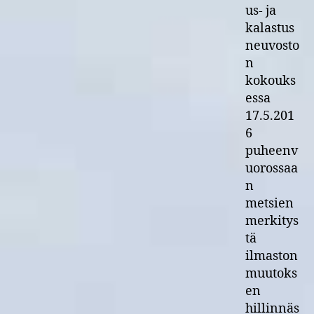
us- ja
kalastus
neuvosto
n
kokouks
essa
17.5.201
6
puheenv
uorossaa
n
metsien
merkitys
tä
ilmaston
muutoks
en
hillinnäs