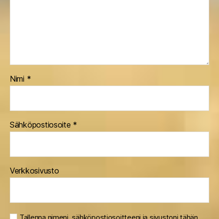
Nimi
*
Sähköpostiosoite
*
Verkkosivusto
Tallenna nimeni, sähköpostiosoitteeni ja sivustoni tähän