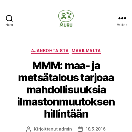
Haku
Valikko
Ilmastonmuutokseen
varautuminen
maataloudessa
Kategoriat
AJANKOHTAISTA
MAAILMALTA
MMM: maa- ja
metsätalous tarjoaa
mahdollisuuksia
ilmastonmuutoksen
hillintään
Kirjoittanut
admin
18.5.2016
Kirjoittaja
Julkaisupäivämäärä